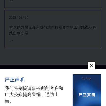
2025 / 06 / 30
方达助力耐克森完成与法国拉图资本的工业线缆业务
线出售交易
联系我们
所在地
订阅
严正声明
隐私政策
与
免责声明
沪公网安备 31010602002626号
沪ICP备05009743号-1
©2025
我们特别提请事务所的客户和
FANGDA PARTNERS. ALL RIGHTS RESERVED 上海市方达律师
广大公众提高警惕，谨防上
事务所版权所有
当。