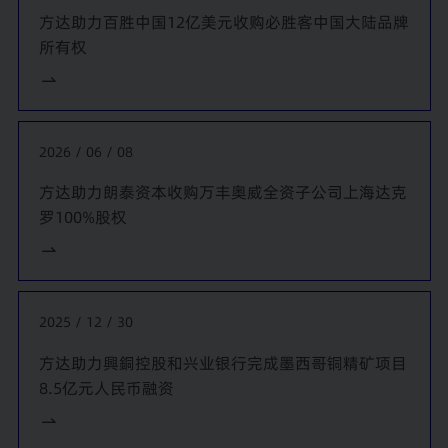
银行香港分行
和
工银国际
，为其向包括凯雷亚洲基金、方源资
方达助力百胜中国12亿美元收购必胜客中国大陆品牌
本、中信资本、光大结构投资控股等私募股权投资基金组成的
所有权
财团提供定期贷款，用于分众传媒控股有限公司(纳斯达克上市
公司)私有化项目提供法律服务。
我们代表
平安银行
，为其向中国海王连锁药店控股有限公司提
供人民币贷款，用于中国海王星辰连锁药店有限公司私有化项
2026 / 06 / 08
目提供法律服务。
方达助力朗泰资本收购万丰奥威全资子公司上海达克
我们代表
星展银行、中国民生银行、招商银行、马来亚银行
组
罗100%股权
成的境内外银团，为其向万科集团、印力集团、厚朴基金组成
的财团提供贷款，用于收购凯德集团20家境内商场提供法律服
务。
我们代表
平安银行
，为其向安踏集团提供定期贷款用于收购
2025 / 12 / 30
Amer Sports提供法律服务。
方达助力興銅控股和兴业银行完成墨西哥铜精矿项目
8.5亿元人民币融资