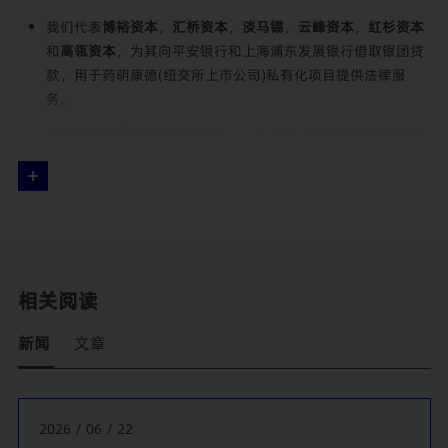
我们代表
博裕资本
，
汇桥资本
，
淡马锡
，
云峰资本
，
红杉资本
和
高瓴资本
，为其向平安银行和上海浦东发展银行借取银团贷
款，用于药明康德(纽交所上市公司)私有化项目提供法律服
务。
我们代表
迈瑞医疗国际
的创始人，为其向中国银行和平安银行
借取定期贷款用于迈瑞医疗国际有限公司私有化项目提供法律
服务。
我们代表
周鸿祎
牵头的财团，为其向
招商银行深圳分行
牵头的
银团借取贷款，用于奇虎360(纽交所上市公司)私有化项目提供
法律服务。
相关阅读
我们代表由
招商银行、上海浦东发展银行、平安银行、中国银
行、中国民生银行
和
兴业银行
组成的境内银团，为其向高瓴资
新闻
文章
本和其他投资方组成的财团提供收购融资，用于收购格力电器
15%的股权提供法律服务。
我们代表
国家开发银行香港分行、中国民生银行香港分行、美
2026 / 06 / 22
国银行、花旗银行、瑞士信贷新加坡分行、星展银行、德意志