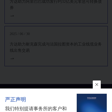
方达助力阿里巴巴成功发行约32亿美元零息可转换债
券
2025 / 06 / 30
方达助力耐克森完成与法国拉图资本的工业线缆业务
线出售交易
联系我们
所在地
订阅
严正声明
隐私政策
与
免责声明
沪公网安备 31010602002626号
沪ICP备05009743号-1
©2025
我们特别提请事务所的客户和