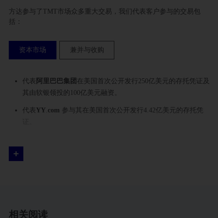
方达参与了TMT市场众多重大交易，我们代表客户参与的交易包
括：
资本市场
兼并与收购
代表
阿里巴巴集团
在美国首次公开发行250亿美元的存托凭证及
其由软银领投的100亿美元融资。
代表
YY
.
com
参与其在美国首次公开发行4.42亿美元的存托凭
证。
代表
趣店
参与其在美国首次公开发行9.75亿美元的存托凭证。
代表
简普科技
参与其在美国首次公开发行2.2亿美元的存托凭
证。
代表
中金集团
作为工业富联的保荐人和主要承销商参与其全球
重组并在A股市场首次公开募集271亿人民币。
相关阅读
代表
分众传媒
参与其37亿美元的私有化交易和A股市场借壳上