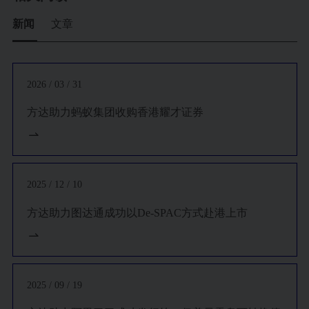
市交易。
新闻
文章
代表
聚美优品
参与其在美国首次公开发行4.3亿美元的存托凭
证。
代表高盛作为
华虹半导体
的唯一保荐人参与其在香港首次公开
2026 / 03 / 31
发行募集3亿美元。
方达助力蚂蚁集团收购香港耀才证券
代表
UBS
作为比亚迪汽车的全球协调人和保荐人参与其在香港
首次公开发行募集67亿港元。
代表
霸菱资本
参与其对巨人网络28亿美元的私有化交易。
代表包括
奇虎
360
主席
周鸿祎
以及
国泰君安
，
红杉资本
，
泰康人
2025 / 12 / 10
寿
，
平安集团
等的财团投资人参与其对
奇虎
360
，93亿美元现金
方达助力图达通成功以De-SPAC方式赴港上市
私有化的交易。
代表
中金集团
和
瑞信
作为易居中国的承销商参与其在香港首次
公开发行募集47亿港元。
2025 / 09 / 19