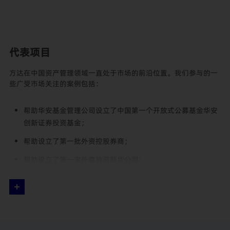
代表项目
方达在中国资产管理领域一直处于市场的前沿位置。我们参与的一
些广受市场关注的案例包括：
帮助华安基金管理公司设立了中国第一个开放式公募基金华安
创新证券投资基金；
帮助设立了第一批外资控股券商；
帮助设立了第一家外商独资期货公司；
服务了第一家通过公开挂牌获得外资多数股权的公募基金公
司；
服务了第一家外资相对控股的公募基金公司；
帮助设立了第一家获得基金销售业务牌照的外资银行子公司；