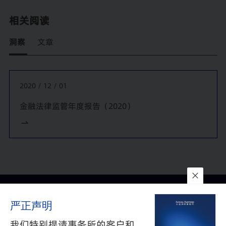
帮助蚂蚁金服和Vanguard集团共同设立合资公司为中国个人
相关阅读
投资者提供基金投顾业务服务，这是证监会首批发放的基金投
顾牌照；
洞察
文章
帮助设立了第一批外资独资不良资产处置公司；
服务了第一家外资资管机构与银行理财子公司的战略合作；
2020 / 12 / 01
帮助设立了第一家服务于财富管理业务的外资银行金融科技子
公司；
金融法律监管年度报告（2020）
服务了第一家获得人民银行批准在中国境内筹建银行卡人民币
清算机构的外资公司；
代表桥水基金等境外私募基金，参与了第一批外资独资私募基
金在中国证券投资基金业协会的备案；
帮助第一家中外合资理财公司发行第一只理财产品；
联系我们
所在地
订阅
帮助客户发行了外资独资私募基金的第一批多资产基金产品；
严正声明
隐私政策
与
免责声明
帮助客户进行了第一批外资券商代销跨境QDLP产品；
沪公网安备 31010602002626号
沪ICP备05009743号-1
我们特别提请事务所的客户和