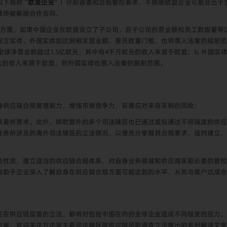
以下简称“
欧盟企业
”）尽职调查和合规管控要求，不排除欧盟企业可能会出于
最终被解除合作合同。
方面，如果中国企业在欧盟设立了子公司，且子公司的营业额和员工数据量等
设立实体，外国实体如达到相关营业额、雇员数量门槛，也将落入法案的规制范
全球净营业额超过1.5亿欧元，其中有4千万欧元的收入来源于欧盟；b. 外国
欧元的收入来源于欧盟，则外国实体也落入法案的规制范围。
身供应链合规管理能力，增强市场竞争力、妥善应对来自采购的风险：
及最终要求。此外，除欧盟外的多个司法辖区也已通过或拟通过不同强度的供应
业务所涉及的海外司法辖区的立法情况，以便充分掌握其合规要求，适时建立、
务性质，建立适当的供应链合规体系，对自身业务领域和供应商采取必要的管控
有助于企业深入了解自身在供应链合规方面可能达到的水平，从而与客户达成合
区在供应链层面的立法，都将对包括中国在内的全球企业造成不同程度的压力，
方案。欢迎关注方达就主要司法辖区就供应链尽职调查立法推出的系列解读文章