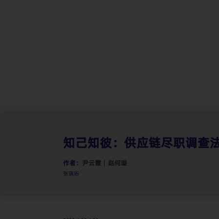
合规与政府监管：政府执法、反腐败、数
知己知彼：供应链尽职调查
作者：
尹云霞
赵何璇
张琪珩