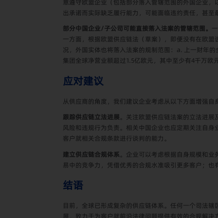
意遵守欧盟企业（包括部分落入管辖范围的外国企业，
出承诺而实际缺乏履行能力，可能面临违约责任，甚至
部分中国企业/子公司可能直接落入法案的管辖范围。
一
一方面，根据欧盟供应链法（草案），即便没有在欧盟
况，外国实体也将落入法案的规制范围：a. 上一财年的
集团全球净营业额超过1.5亿欧元，其中至少有4千万
应对建议
从供应商的角度，我们建议企业考虑从以下方面增强自
跟踪供应链立法进展
。关注欧盟供应链法案的立法进展
风险和违规行为负责。相关中国企业也应定期关注自身
客户就相关合规条款进行谈判的能力。
建立供应链合规体系
。企业可以考虑根据自身规模和业
易中的竞争力，凭借优秀的合规水准吸引更多客户；也
结语
目前，全球已形成复杂的供应链体系。任何一个司法辖
展，致力于为客户就前沿法律问题提供有效的合规解决