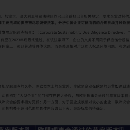
法国、加拿大、澳大利亚等司法辖区均已出台或拟出台相关规定，要求企业对其
理主要法域的供应链尽职调查法案，分析中国企业可能面临的合规挑战并讨论潜
Corporate Sustainability Due Diligence Directive，“
，有望在2023年底最终通过。在该法案项下，企业的义务不局限于供应链合规
雇佣童工、强迫劳动等具体议题，而是关注相对广泛的人权及环境问题。考虑到
合规尽职调查的义务。除欧盟本土的企业外，非欧盟企业在欧盟的运营如达到法
，两机构对“大型企业”的门槛存在较大争议。与欧盟理事会通过的草案版本相
欧洲议会的要求相对更低；另一方面，对于营业规模相对较小的企业，欧洲议会
。两机构关于适用范围的具体内容请见下表，最终标准仍待确定。