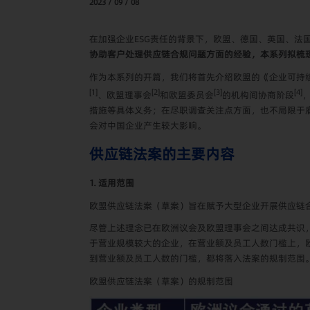
2023 / 09 / 08
在加强企业ESG责任的背景下，欧盟、德国、英国、
协助客户处理供应链合规问题方面的经验，本系列拟梳
作为本系列的开篇，我们将首先介绍欧盟的《企业可持续发展尽职调查指令》（
[1]
[2]
[3]
[4]
、欧盟理事会
和欧盟委员会
的机构间协商阶段
措施等具体义务；在尽职调查关注点方面，也不局限于
会对中国企业产生较大影响。
供应链法案的主要内容
1. 适用范围
欧盟供应链法案（草案）旨在赋予大型企业开展供应链
尽管上述理念已在欧洲议会及欧盟理事会之间达成共识
于营业规模较大的企业，在营业额及员工人数门槛上，
到营业额及员工人数的门槛，都将落入法案的规制范围
欧盟供应链法案（草案）的规制范围