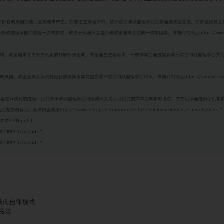
机构，其议员由所有成员国的选民直接选举产生。在普通立法程序中，欧洲议会与欧盟理事会负责通过欧盟立法。在欧盟
及修改过程可能会重复一次或多次，取决于欧洲议会是否与欧盟理事会达成一致等因素。详细介绍请见
https://w
欧盟层面立法的重要机构。欧盟理事会由各成员国的政府部长组成。在普通立法程序中，一部法案的通过需要欧洲议会和欧盟理事会
员来自于各成员国。欧盟委员会负责提出新的法案草案并提交欧洲议会和欧盟理事会审议。详细介绍请见
https://commiss
盟的立法机构对法案内容进行谈判的过程，目的在于就欧盟理事会和欧洲议会均可以接受的文本达成临时协议，并在后续通过
https://www.europarl.europa.eu/olp/en/interinstitutional-negotiations
↑
-0209_EN.pdf
↑
022-REV-1/en/pdf
↑
022-REV-1/en/pdf
↑
转向自律模式
免法