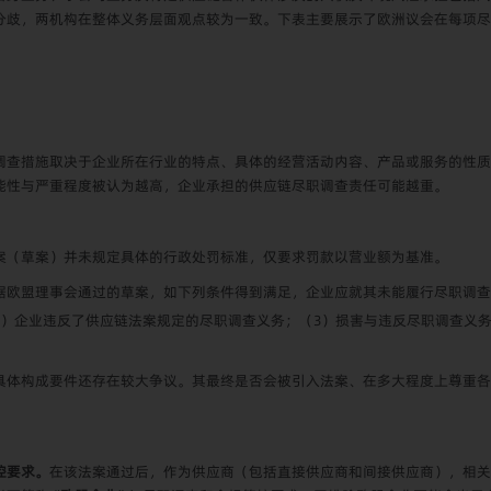
分歧，两机构在整体义务层面观点较为一致。下表主要展示了欧洲议会在每项尽
调查措施取决于企业所在行业的特点、具体的经营活动内容、产品或服务的性质
能性与严重程度被认为越高，企业承担的供应链尽职调查责任可能越重。
案（草案）并未规定具体的行政处罚标准，仅要求罚款以营业额为基准。
据欧盟理事会通过的草案，如下列条件得到满足，企业应就其未能履行尽职调查
2）企业违反了供应链法案规定的尽职调查义务；（3）损害与违反尽职调查义务
具体构成要件还存在较大争议。其最终是否会被引入法案、在多大程度上尊重各
控要求。
在该法案通过后，作为供应商（包括直接供应商和间接供应商），相关