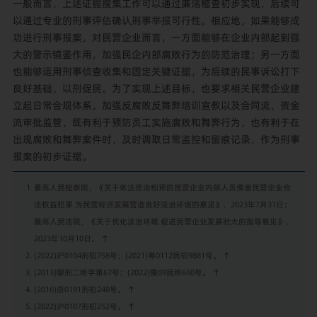
一般而言，上述证据搜集工作可以通过廉洁稽查初步实现，后续可
以通过专业的刑事评估确认刑事举报可行性。相应地，如果能够成
功进行刑事报案，对民营企业而言，一方面能够在企业内部起到强
大的警示镜鉴作用，加强民企内部腐败行为的防范治理；另一方面
也能够运用刑事侦查收集和固定关键证据，为后续的民事诉讼打下
良好基础，以刑促民。为了实现上述目标，也要求相关民营企业建
立起日常合规体系，加强反腐败反舞弊培训宣教以及合同流、资金
流审批监管，既有利于预防员工实施腐败和舞弊行为，也有利于在
出现腐败和舞弊案件时，及时调取日常监控和留痕记录，作为刑事
报案的初步证据。
最高人民检察院，《关于依法惩治和预防民营企业内部人员侵害民营企业合
法权益犯罪 为民营经济发展营造良好法治环境的意见》，2023年7月31日；
最高人民法院，《关于优化法治环境 促进民营企业发展壮大的指导意见》，
2023年10月10日。
↑
(2022)沪0104刑初758号；(2021)粤0112民初9881号。
↑
(2013)聊刑二终字第67号；(2022)豫09民终660号。
↑
(2016)浙0191刑初248号。
↑
(2022)沪0107刑初252号。
↑