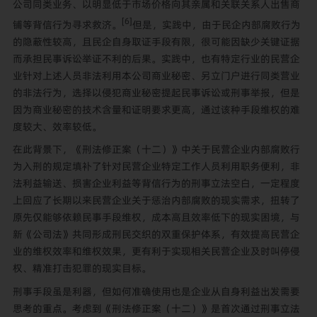
公司同类业务、以明显低于市场价格向其亲属和关联关系人出售商
[6]
铺等背信行为寻求救济。
但是，实践中，由于民企内部腐败行为
的隐蔽性较高，且民企自身取证手段有限，很可能因缺少关键证据
而承担民事诉讼举证不利的后果。实践中，也有特定行业的民营企
业针对上述人员非法利用本公司商业秘密、另立门户进行同类营业
的非法行为，选择以侵犯商业秘密提起民事诉讼或刑事举报，但是
因为商业秘密的技术含量和证明要求更高，通过该种手段维权的难
度较大、效率较低。
在此背景下，《刑法修正案（十二）》中关于民营企业内部腐败行
为入刑的规定填补了针对民营企业特定工作人员利用职务便利，非
法利益输送、损害企业利益等背信行为的刑事立法空白，一定程度
上回应了长期以来民营企业关于惩治内部腐败的现实需求，扭转了
原先仅能够依赖民事手段维权，成本高且效率低下的现实困境，与
新《公司法》共同形成刑民交织的双重保护体系，有效提高民营企
业的维权效率和维权效果，更有利于实现相关民营企业及时叫停侵
权、精准打击犯罪的现实目标。
刑事手段虽是利器，但如何准确使用也是企业从自身利益出发需要
思考的重点。考虑到《刑法修正案（十二）》是首次通过刑事立法