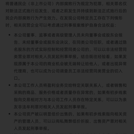
将普通民企（非上市公司）内部腐败行为规定为犯罪，相关罪名仅
对新法正式施行后发生、或者之前发生并持续到新法正式施行后的
民企内部腐败行为产生效力。在发现公司特定员工存在下列情形
时，相关民营企业可以考虑通过刑事报案维护自身合法权益：
本公司董事、监事或者高级管理人员未向董事会或股东会报
告、未经董事会或股东会决议，在同类公司任职，或者通过隐
名股东的方式实际控制和经营同类公司的，可以以非法经营同
类营业罪对相关人员发起刑事举报。结合既往经验看，如果发
现原属于本公司的商业机会被无端转让给他人，或者出现异常
代理商，也可以成为公司调查员工非法经营同类营业的切入
口。
本公司工作人员将盈利业务交给特定关联关系人，或者销售和
采购的商品、服务价格或者质量存在异常的，如果有初步线索
指向交易相对方与本公司工作人员存在特定关系，可以以为亲
友非法牟利罪对相关人员发起刑事举报。
本公司资产被以明显低价出售的，如果有初步线索指向相关资
产的管理人员，可以以徇私舞弊低价折股、出售资产罪对相关
人员发起刑事举报。