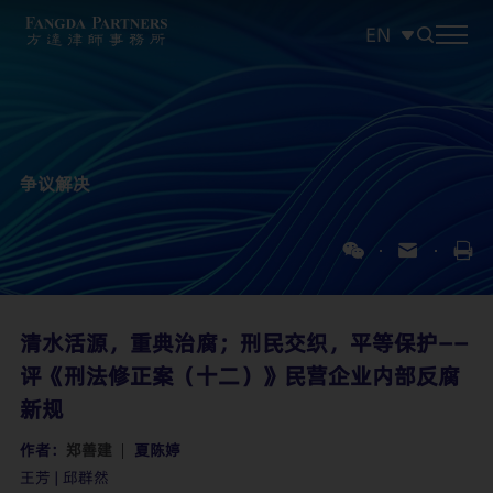
EN
中文
EN
日本語
争议解决
清水活源，重典治腐；刑民交织，平等保护——
评《刑法修正案（十二）》民营企业内部反腐
新规
作者：
郑善建
夏陈婷
王芳 | 邱群然