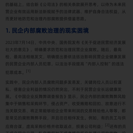
的基础上，结合新《公司法》的相关条款展开思考，以待为未来民
营企业有效运用新法新规赋予的法律武器、维护自身合法权益，从
而更好地防范和治理内部腐败提供借鉴思路。
1. 民企内部腐败治理的现实困境
2023年7月14日，中共中央、国务院发布《关于促进民营经济发展
壮大的意见》，明确要求防范和治理民营企业腐败。随后，最高
检、最高法相继发文，明确提出要依法惩治影响民营企业健康发展
的民营企业内部人员犯罪，以法治手段提高“内部人控制”的违法
[1]
犯罪成本。
实践中，民企内部人员腐败问题多发易发，关键岗位人员以权谋
私、侵害企业利益的情况仍然突出，不利于民营企业长远健康发
展。《中国企业反舞弊调查报告》显示，民企内部的腐败舞弊风险
集中于销售和采购环节，侵占资产、收受贿赂和回扣、故意进行不
当关联交易、将正常能够给企业带来利润的交易转给他人等等，都
是常见的腐败舞弊手段，并且往往相伴发生。例如，有的员工与供
[2]
应商合谋，虚高采购价格并收取返点，损害公司利益；
还有的员