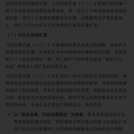
针对民企内部腐败治理，《刑法修正案（十二）》在现行刑法第一
百六十五条非法经营同类营业罪、第一百六十六条为亲友非法牟利
罪和第一百六十九条徇私舞弊低价折股、出售国有资产罪的基础
上，进行了行为主体与行为类型两方面的双重扩张。
（一）行为主体的扩张
《刑法修正案（十二）》中最值得民营企业关注的调整，是对非法
经营同类营业罪、为亲友非法牟利罪和徇私舞弊低价折股、出售资
罪产三个条文各增加一款，将三种行为的犯罪主体由“国有公司、
企业”等相关人员扩张到民营企业。
《刑法修正案（十二）》在扩张这三种行为的处罚范围的同时，考
虑国有企业和民营企业的治理结构与经营现状差异，对犯罪构成要
件进行了相应调整，有利于合理把握刑民界限，特别是对企业股东
之间、家族成员之间的矛盾纠纷，有利于防止利用刑事手段不当干
预民事纠纷、干涉企业正常生产经营活动。具体而言：
以“违反法律、行政法律规定”为前提，
要求本罪适用时应当
考虑相关前置法规定，特别是同日审议通过的新《公司法》也
对三类民企内部腐败行为的相关忠诚勤勉义务条款进行调整，