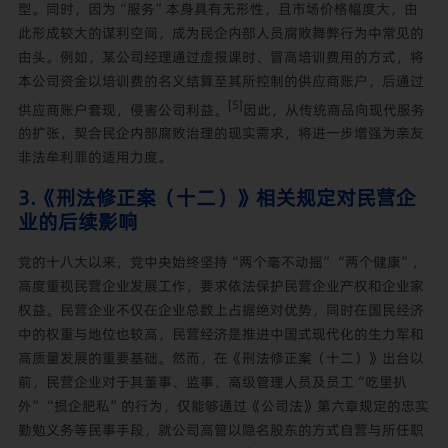
型。同时，因为“服务”本身具有无形性，且市场价格幅度大，由
此形成较大的谋利空间，成为民企内部人员腐败舞弊行为中常见的
由头。例如，某公司经理通过虚报课时、冒高培训费用的方式，将
本公司资金以培训费的名义结算至其所控制的供应商账户，后通过
[5]
供应商账户套现，侵害公司利益。
因此，从传统商品向现代服务
的扩张，契合民企内部腐败治理的现实需求，将进一步增强为亲友
非法牟利罪的适用力度。
3.《刑法修正案（十二）》相关规定对民营企
业的后续影响
党的十八大以来，党中央始终坚持“两个毫不动摇”“两个健康”，
高度重视民营企业发展工作，要求依法保护民营企业产权和企业家
权益。民营企业不仅在企业总数上占据绝对优势，同时在国民经济
中的权重与地位也较高，民营经济是推进中国式现代化的生力军和
高质量发展的重要基础。然而，在《刑法修正案（十二）》出台以
前，民营企业对于其董事、监事、高级管理人员及员工“吃里扒
外”“损企肥私”的行为，仅能够通过《公司法》第六章规定的忠实
勤勉义务等民事手段，就公司高管以隐名股东的方式自营与所任职