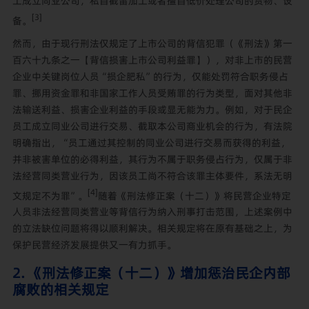
工成立同业公司，私自截留加工或者擅自低价处理公司的货物、设
[3]
备。
然而，由于现行刑法仅规定了上市公司的背信犯罪（《刑法》第一
百六十九条之一【背信损害上市公司利益罪】），对非上市的民营
企业中关键岗位人员“损企肥私”的行为，仅能处罚符合职务侵占
罪、挪用资金罪和非国家工作人员受贿罪的行为类型，面对其他非
法输送利益、损害企业利益的手段或显无能为力。例如，对于民企
员工成立同业公司进行交易、截取本公司商业机会的行为，有法院
明确指出，“员工通过其控制的同业公司进行交易而获得的利益，
并非被害单位的必得利益，其行为不属于职务侵占行为，仅属于非
法经营同类营业行为，因该员工尚不符合该罪主体要件，系法无明
[4]
文规定不为罪”。
随着《刑法修正案（十二）》将民营企业特定
人员非法经营同类营业等背信行为纳入刑事打击范围，上述案例中
的立法缺位问题将得以顺利解决。相关规定将在原有基础之上，为
保护民营经济发展提供又一有力抓手。
2. 《刑法修正案（十二）》增加惩治民企内部
腐败的相关规定