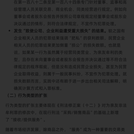
在第一百八十二条至第一百八十四条专门针对董事、监事和高
级管理人员关联交易、商业机会、同类经营进行规定。例如向
董事会或者股东会报告并按照公司章程规定经董事会或股东会
决议通过的情形，则符合法律规定，不宜作为犯罪处理。
发生“致使公司、企业利益遭受重大损失”的结果。
较之国有
企业相关人员的犯罪结果强调“肥私”的获利数额，民营企业
相关人员的犯罪结果更加侧重“损公”的损失数额。也就是
说，如果某一行为虽然属于经营同类营业、为亲友牟利的类
型，且存在未向董事会或者股东会报告并决议通过等不符合法
律规定的程序瑕疵，但是没有造成民营企业损失，甚至为民营
企业取得收益，则属于一般民事纠纷，不宜作为犯罪处理。就
损失数额而言，实践中还有赖于进一步出台相关司法解释，明
确其计算方式和入罪标准。
（二）行为类型的扩张
行为类型的扩张主要体现在《刑法修正案（十二）》对为亲友非法
牟利罪的修改中，在现行刑法“采购/销售商品”的基础上新增
了“接收/提供服务”。
随着市场经济发展，除商品之外，“服务”成为一种重要的交易类