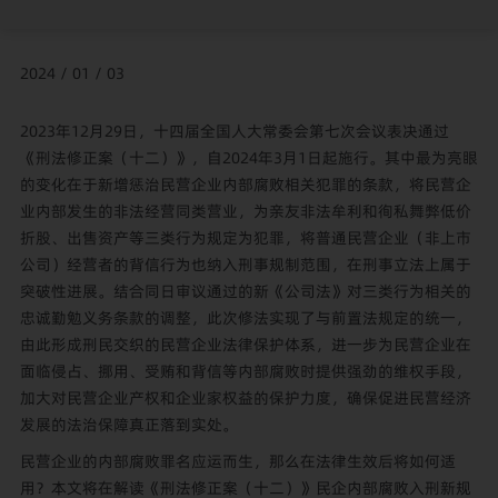
2024 / 01 / 03
2023年12月29日，十四届全国人大常委会第七次会议表决通过
《刑法修正案（十二）》，自2024年3月1日起施行。其中最为亮眼
的变化在于新增惩治民营企业内部腐败相关犯罪的条款，将民营企
业内部发生的非法经营同类营业，为亲友非法牟利和徇私舞弊低价
折股、出售资产等三类行为规定为犯罪，将普通民营企业（非上市
公司）经营者的背信行为也纳入刑事规制范围，在刑事立法上属于
突破性进展。结合同日审议通过的新《公司法》对三类行为相关的
忠诚勤勉义务条款的调整，此次修法实现了与前置法规定的统一，
由此形成刑民交织的民营企业法律保护体系，进一步为民营企业在
面临侵占、挪用、受贿和背信等内部腐败时提供强劲的维权手段，
加大对民营企业产权和企业家权益的保护力度，确保促进民营经济
发展的法治保障真正落到实处。
民营企业的内部腐败罪名应运而生，那么在法律生效后将如何适
用？本文将在解读《刑法修正案（十二）》民企内部腐败入刑新规