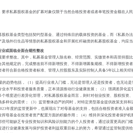
要求私募股权基金的扩募对象仅限于当然合格投资者或者单笔投资金额在人民币
募股权基金类型包括契约型基金、通过特殊目的载体投资的基金，而《私募办法
产及场外衍生品等情形的私募股权基金和开展杠杆融资的私募股权基金，均应当
行业或面临全面合规性整改
规要求整改。其中，私募基金管理人除名称、经营范围、实缴资本和高管持股比
合其他规定的，完成整改前不得新增投资、不得新增募集规模、不得新增投资者
资者符合新合格投资者标准、管理人控股股东及实际控制人具备5年以上相关经
明显的趋势包括，（1）提高行业准入门槛，无论是管理人还是投资者，也无论
专业水平和投资者服务质量，正本清源推动行业健康发展；（2）强调差异化监
多个维度进行差异化管理，对私募股权基金而言，则针对创业投资、股权投资、
场多样化的需求；（3）监管整体趋严的同时，对特定类型基金提供政策支持和
023年度的监管更新中，也展现出了对母基金的支持，包括合格投资者准入金额
发挥母基金在投资者资产配置方面的积极作用；（4）维持并深化投资者保护机
些可能缺乏专业投资知识和风险识别能力的个人投资者，通过设置更高的门槛以
促进行业健康发展与保护投资者利益双重目标上的努力，希望通过监管制度供给