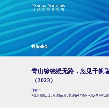
投资基金
青山缭绕疑无路，忽见千帆
（2023）
作者：
方达投资基金组，寇增艳主笔，黄思颖和宋悦对本篇文章亦有贡献