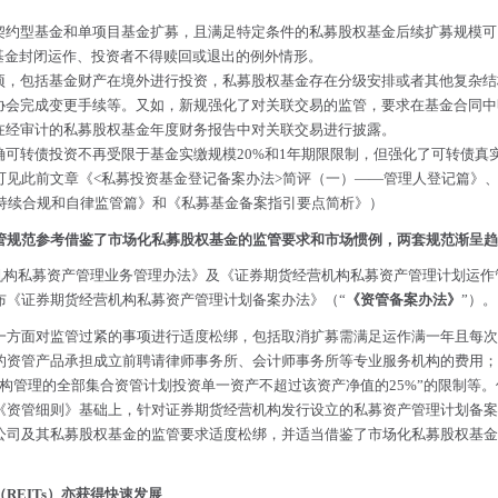
契约型基金和单项目基金扩募，且满足特定条件的私募股权基金后续扩募规模可
基金封闭运作、投资者不得赎回或退出的例外情形。
项，包括基金财产在境外进行投资，私募股权基金存在分级安排或者其他复杂结
协会完成变更手续等。又如，新规强化了对关联交易的监管，要求在基金合同中
在经审计的私募股权基金年度财务报告中对关联交易进行披露。
可转债投资不再受限于基金实缴规模20%和1年期限限制，但强化了可转债真
可见此前文章
《<私募投资基金登记备案办法>简评（一）——管理人登记篇》
持续合规和自律监管篇》
和
《私募基金备案指引要点简析》
）
监管规范参考借鉴了市场化私募股权基金的监管要求和市场惯例，两套规范渐呈
经营机构私募资产管理业务管理办法》及《证券期货经营机构私募资产管理计划运作
协会发布《证券期货经营机构私募资产管理计划备案办法》（“
《资管备案办法》
”）。
一方面对监管过紧的事项进行适度松绑，包括取消扩募需满足运作满一年且每次
的资管产品承担成立前聘请律师事务所、会计师事务所等专业服务机构的费用；
构管理的全部集合资管计划投资单一资产不超过该资产净值的25%”的限制等
《资管细则》基础上，针对证券期货经营机构发行设立的私募资产管理计划备案
公司及其私募股权基金的监管要求适度松绑，并适当借鉴了市场化私募股权基金
REITs）亦获得快速发展