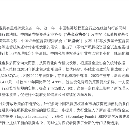
业具有里程碑意义的一年。这一年，中国私募股权基金行业在稳健前行的同时
部行政法规。中国证券投资基金业协会（“
基金业协会
”）发布的《私募投资基
即将落幕之际，中国证券监督管理委员会（“
证监会
”）发布《私募投资基金监督
会等监管机构还针对市场发展的需求，推出了《不动产私募投资基金试点备案指
理计划运作管理规定》等新规。中国私募股权基金行业在监管专业化、规范化和
从多而杂向大而强，从同质化向专精尖发展。根据基金业协会的统计数据，截至20
理人总数自2014年以来首次出现回落，扶优限劣、持续出清政策初见成效；存量私募基
3,320.87亿元，相较2022年底数据，存量规模稳中有增。2023年整年，新
为7,417只，相较2022年同比降低14.99%。这些变化背后的原因复杂多样
，行业监管新规的实施，提高了市场准入门槛，这在一定程度上影响了新管理人
业整体质量，促进行业朝着更加健康和可持续的方向发展。
对外开放政策的不断深化，外资参与中国私募股权基金市场获得更加便利的条件，
金融机构在私募股权领域的活跃度进一步提升，为行业注入了新的活力和资金支
mpact Investments）；S基金（Secondary Funds）和S交
产行业提供了新的融资途径，同时也为投资者提供了全新的专门品类选择。