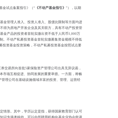
基金试点备案指引》（“
《不动产基金指引》
”），以期
基金管理人准入、投资人准入、股债比限制等方面均进
不得为房地产开发企业及其关联方，具有不动产投资管
金产品的投资者首轮实缴出资不低于人民币1,000万
限制。不动产私募投资基金首轮实缴募集资金规模不得低
私募投资基金投资策略，不动产私募投资基金按照试点要
圳证券交易所向首批5家保险资产管理公司出具无异议函，
与资本市场互相促进、协同发展的重要举措。一方面，将畅
资产管理公司在基础设施领域丰富的投资、管理、运营经
定情形。其中，学历认定是指，获得国家教育部门认可
知识专项考核的，可以由所聘用机构向基金业协会申请