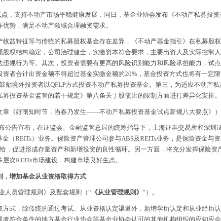
基金试点，支持不动产市场平稳健康发展，同日，基金业协会发布《不动产私募投资
作优势，满足不动产领域合理融资需求。
产收益特征等与传统的私募股权基金存在差异，《不动产基金指引》在私募股权
须股权结构稳定，公司治理健全，实缴资本符合要求，主要出资人及实际控制人
违规行为等。其次，投资者需要有更高的风险识别能力和风险承担能力，试点基
投资者合计出资金额不得超过基金实缴金额的20%，基金投资方式也将有一定
募。鼓励境外投资者以QFLP方式投资不动产私募投资基金。第三，为适应不动产
私募投资基金监管的若干规定》第八条关于股债比的限制方面进行差异化安排。
文章
《好雨知时节，当春乃发生——不动产私募投资基金试点新规八大要点》
）
易所发布公告宣布，在证监会、金融监管总局的统筹指导下，上海证券交易所和深
金（REITs）业务。保险资产管理公司参与ABS及REITs业务，是保险资金
产品供给，促进形成存量资产和新增投资的良性循环。另一方面，将充分发挥保险
层次REITs市场建设，构建市场良好生态。
规则，增加基金从业资格取得方式
从业人员管理规则》及配套规则（“
《从业管理规则》
”）。
取方式，除传统的通过考试、从业资格认定渠道外，新增学历认定和从业经历认
或者符合条件的地方基金行业协会等基金业协会认可的其他机构组织的应知应会