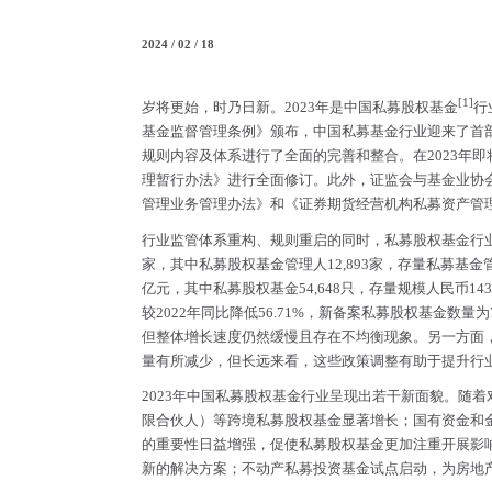
2024 / 02 / 18
[1]
岁将更始，时乃日新。2023年是中国私募股权基金
行
基金监督管理条例》颁布，中国私募基金行业迎来了首
规则内容及体系进行了全面的完善和整合。在2023年
理暂行办法》进行全面修订。此外，证监会与基金业协
管理业务管理办法》和《证券期货经营机构私募资产管
行业监管体系重构、规则重启的同时，私募股权基金行业也
家，其中私募股权基金管理人12,893家，存量私募基金管
亿元，其中私募股权基金54,648只，存量规模人民币14
较2022年同比降低56.71%，新备案私募股权基金数量
但整体增长速度仍然缓慢且存在不均衡现象。另一方面
量有所减少，但长远来看，这些政策调整有助于提升行
2023年中国私募股权基金行业呈现出若干新面貌。随着
限合伙人）等跨境私募股权基金显著增长；国有资金和
的重要性日益增强，促使私募股权基金更加注重开展影响力投资（I
新的解决方案；不动产私募投资基金试点启动，为房地