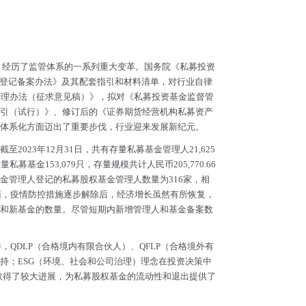
，经历了监管体系的一系列重大变革。国务院《私募投资
金登记备案办法》及其配套指引和材料清单，对行业自律
管理办法（征求意见稿）》，拟对《私募投资基金监督管
引（试行）》、修订后的《证券期货经营机构私募资产
体系化方面迈出了重要步伐，行业迎来发展新纪元。
23年12月31日，共有存量私募基金管理人21,625
金153,079只，存量规模共计人民币205,770.66
通过基金管理人登记的私募股权基金管理人数量为316家，相
。一方面，疫情防控措施逐步解除后，经济增长虽然有所恢复，
和新基金的数量。尽管短期内新增管理人和基金备案数
QDLP（合格境内有限合伙人）、QFLP（合格境外有
持；ESG（环境、社会和公司治理）理念在投资决策中
易的发展也取得了较大进展，为私募股权基金的流动性和退出提供了