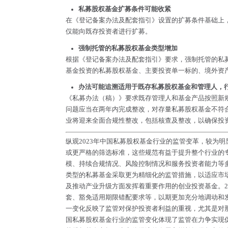
私募股权基金扩募条件可能收紧
在《登记备案办法及配套指引》设置的扩募条件基础上，
仅能向既存投资者进行扩募。
强制托管的私募股权基金类型增加
根据《登记备案办法及配套指引》要求，强制托管的私
基金投资的私募股权基金、主要投资单一标的、境外资
办法可能追溯适用于既存私募股权基金和管理人，
《私募办法（稿）》要求既存管理人和基金产品按照新
问题应当在两年内完成整改，对存量私募股权基金不符
业将迎来全面合规性整改，包括核查及整改，以确保投
纵观2023年中国私募股权基金行业的监管变革，较为
或更严格的筛选标准，这些规范有益于提升整个行业的
模、持续合规情况、风险控制情况和服务投资者能力等
类型的私募基金采取更为精细化的监管措施，以适应市
及推动产业升级方面发挥着重要作用的创业投资基金。2
套、豁免适用期限错配要求等，以期更加充分地调动和
一变化反映了监管对保护投资者利益的重视，尤其是对那
国私募股权基金行业的监管变化体现了监管在力争实现