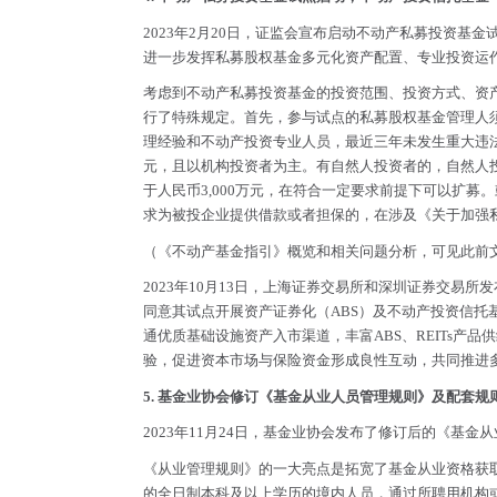
2023年2月20日，证监会宣布启动不动产私募投资
进一步发挥私募股权基金多元化资产配置、专业投资运
考虑到不动产私募投资基金的投资范围、投资方式、资
行了特殊规定。首先，参与试点的私募股权基金管理人
理经验和不动产投资专业人员，最近三年未发生重大违法
元，且以机构投资者为主。有自然人投资者的，自然人
于人民币3,000万元，在符合一定要求前提下可以扩
求为被投企业提供借款或者担保的，在涉及《关于加强
（《不动产基金指引》概览和相关问题分析，可见此前
2023年10月13日，上海证券交易所和深圳证券交
同意其试点开展资产证券化（ABS）及不动产投资信托基
通优质基础设施资产入市渠道，丰富ABS、REITs
验，促进资本市场与保险资金形成良性互动，共同推进多
5. 基金业协会修订《基金从业人员管理规则》及配套
2023年11月24日，基金业协会发布了修订后的《基金
《从业管理规则》的一大亮点是拓宽了基金从业资格获
的全日制本科及以上学历的境内人员，通过所聘用机构