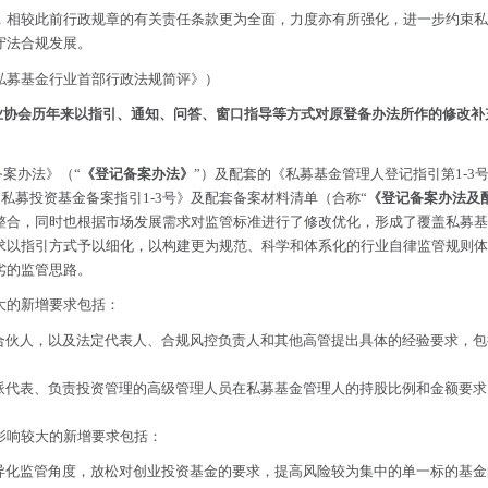
，相较此前行政规章的有关责任条款更为全面，力度亦有所强化，进一步约束私
守法合规发展。
私募基金行业首部行政法规简评》
）
金业协会历年来以指引、通知、问答、窗口指导等方式对原登备办法所作的修改
备案办法》（“
《登记备案办法》
”）及配套的《私募基金管理人登记指引第1-3号
私募投资基金备案指引1-3号》及配套备案材料清单（合称“
《登记备案办法及
整合，同时也根据市场发展需求对监管标准进行了修改优化，形成了覆盖私募基
求以指引方式予以细化，以构建更为规范、科学和体系化的行业自律监管规则体
劣的监管思路。
大的新增要求包括：
合伙人，以及法定代表人、合规风控负责人和其他高管提出具体的经验要求，包
派代表、负责投资管理的高级管理人员在私募基金管理人的持股比例和金额要求
影响较大的新增要求包括：
异化监管角度，放松对创业投资基金的要求，提高风险较为集中的单一标的基金