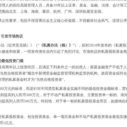
管理人的拟任高级管理人员，具备10年以上证券、基金、金融、法律、会计等
范围由北京、上海、海南、重庆、杭州、广州、深圳拓展至全国。
禁止性要求，包括不得背离社会主义核心价值观，不得败坏社会风气、违背公序
，引发市场热议
办法（征求意见稿）》（“
《私募办法（稿）》
”），拟对2014年发布的《私
大修改和收紧，一经发布便在业内引起了热烈讨论。市场热议的私募股权基金相
的最低投资门槛
有两年以上投资经历，且满足下列条件之一的自然人：家庭金融资产不低于人民
“当然合格投资者”概念中新增受金融监督管理机构监管的机构、政府资金或符
管理的私募基金时才为“当然合格投资者”。
100万元的标准，而是针对不同类型私募基金实施不同的最低投资金额标准，贯
槛则提高到人民币300万元，对于不动产私募投资基金、主要投资单一标的、
提高到人民币500万元。特别地，对于单一标的私募股权基金而言，如接纳自然
对私募股权基金、创业投资基金、单一项目基金和不动产私募投资基金最低实缴
币1亿元。