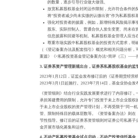
的数量，逐步引导行业做大做强。
放宽私募股权基金封闭运作限制，允许符合条件的
将“投资者减少尚未实缴的认缴出资”作为私募股权
强化对投资者的披露，例如，新增特殊风险揭示事
股东、实际控制人、普通合伙人发生变更、尚未在
信息披露和回避等机制。私募股权基金管理人应当
尊重市场实践中私募股权基金的投资方式需求，明确
（《登记备案办法及配套指引》概览和相关问题分析，
案篇》
《<私募投资基金登记备案办法>简评（三）——
3. 证券系资产管理新规出台，证券系私募股权基金的
2023年1月12日，证监会发布修订后的《证券期货
2023年3月1日起施行。2023年7月14日，基金业
《资管细则》结合行业实践发展要求进行了内容修订，
承担筹建费用的限制，允许专门投资于未上市企业股权
于未上市企业股权的资产管理计划，不再受限于“同一机
管、限制特殊目的载体层数等。《资管备案办法》则在
节性指导。修订后的证券系资管细则对证券公司私募子
金开展市场化募集和运作。
4. 不动产私募投资基金试点启动，不动产投资信托基金（