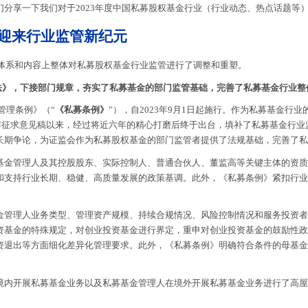
分享一下我们对于2023年度中国私募股权基金行业（行业动态、热点话题等
，迎来行业监管新纪元
从体系和内容上整体对私募股权基金行业监管进行了调整和重塑。
法》，下接部门规章，夯实了私募基金的部门监管基础，完善了私募基金行业整
管理条例》（“
《私募条例》
”），自2023年9月1日起施行。作为私募基金行业
发布征求意见稿以来，经过将近六年的精心打磨后终于出台，填补了私募基金行
长期争论，为证监会作为私募股权基金的部门监管者提供了法规基础，完善了私
基金管理人及其控股股东、实际控制人、普通合伙人、董监高等关键主体的资质
和支持行业长期、稳健、高质量发展的政策基调。此外，《私募条例》紧扣行业
金管理人业务类型、管理资产规模、持续合规情况、风险控制情况和服务投资者
资基金的特殊规定，对创业投资基金进行界定，重申对创业投资基金的鼓励性政
资退出等方面细化差异化管理要求。此外，《私募条例》明确符合条件的母基金
境内开展私募基金业务以及私募基金管理人在境外开展私募基金业务进行了高屋