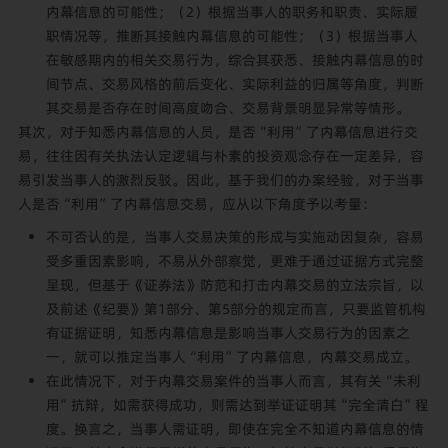
内幕信息的可能性；（2）根据当事人的职务和职责、实际履
职情况等，推断其接触内幕信息的可能性；（3）根据当事人
在敏感期内的相关交易行为，综合其获悉、接触内幕信息的时
间节点、交易风格的前后变化、实际利益的归属等角度，判断
其交易是否存在时间高度吻合、交易背景明显异常等情形。
其次，对于知悉内幕信息的人员，是否“利用”了内幕信息进行交
易，往往因有关执法认定逻辑与朴素的投资观念存在一定差异，容
易引发当事人的激烈反驳。因此，基于我们的办案经验，对于当事
人是否“利用”了内幕信息交易，应从以下角度予以考量：
不可否认的是，当事人交易决策的形成与实施动因复杂，容易
受多重因素影响，不易从外部察觉，更难于通过证据方式完整
呈现，但基于《证券法》防范和打击内幕交易的立法宗旨，以
及前述《纪要》第1部分、第5部分的规定而言，只要监管机构
有证据证明，知悉内幕信息是影响当事人交易行为的因素之
一，就可以推定当事人“利用”了内幕信息，内幕交易成立。
在此情况下，对于内幕交易案件的当事人而言，其有关“未利
用”抗辩，如需获得成功，则需达到举证证明其“完全清白”程
度。换言之，当事人需证明，即使在完全不知道内幕信息的情