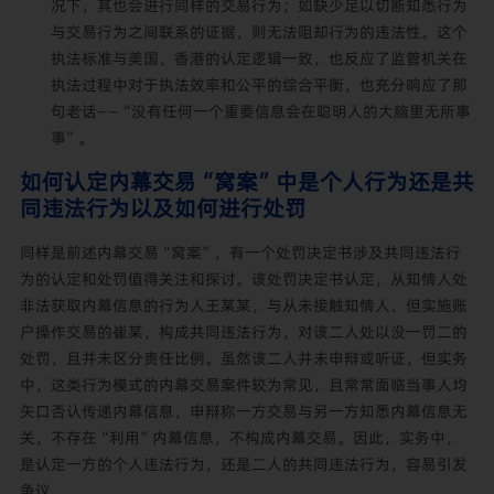
况下，其也会进行同样的交易行为；如缺少足以切断知悉行为
与交易行为之间联系的证据，则无法阻却行为的违法性。这个
执法标准与美国、香港的认定逻辑一致，也反应了监管机关在
执法过程中对于执法效率和公平的综合平衡，也充分响应了那
句老话——“没有任何一个重要信息会在聪明人的大脑里无所事
事”。
如何认定内幕交易“窝案”中是个人行为还是共
同违法行为以及如何进行处罚
同样是前述内幕交易“窝案”，有一个处罚决定书涉及共同违法行
为的认定和处罚值得关注和探讨。该处罚决定书认定，从知情人处
非法获取内幕信息的行为人王某某，与从未接触知情人、但实施账
户操作交易的崔某，构成共同违法行为，对该二人处以没一罚二的
处罚，且并未区分责任比例。虽然该二人并未申辩或听证，但实务
中，这类行为模式的内幕交易案件较为常见，且常常面临当事人均
矢口否认传递内幕信息，申辩称一方交易与另一方知悉内幕信息无
关，不存在“利用”内幕信息，不构成内幕交易。因此，实务中，
是认定一方的个人违法行为，还是二人的共同违法行为，容易引发
争议。