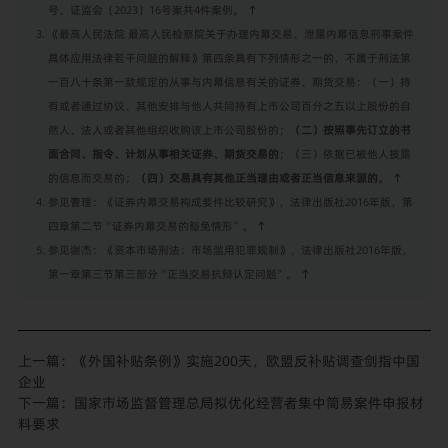
号、证监会〔2023〕16号案共4件案例。
↑
《最高人民法院 最高人民检察院关于办理内幕交易、泄露内幕信息刑事案件
具体应用法律若干问题的解释》第四条具有下列情形之一的，不属于刑法第
一百八十条第一款规定的从事与内幕信息有关的证券、期货交易：（一）持
有或者通过协议、其他安排与他人共同持有上市公司百分之五以上股份的自
然人、法人或者其他组织收购该上市公司股份的；
（二）按照事先订立的书
面合同、指令、计划从事相关证券、期货交易的
；（三）依据已被他人披露
的信息而交易的；
（四）交易具有其他正当理由或者正当信息来源的
。
↑
参见曹理：《证券内幕交易构成要件比较研究》，法律出版社2016年版，第
四章第二节“证券内幕交易的豁免情形”。
↑
参见谢杰：《资本市场刑法：市场滥用犯罪规制》，法律出版社2016年版，
第一章第三节第三部分“正当交易抗辩认定问题”。
↑
上一篇：
《外国补贴条例》实施200天，欧盟反补贴调查剑指中国
企业
下一篇：
国家市场监督管理总局拟优化经营者集中简易案件申报材
料要求