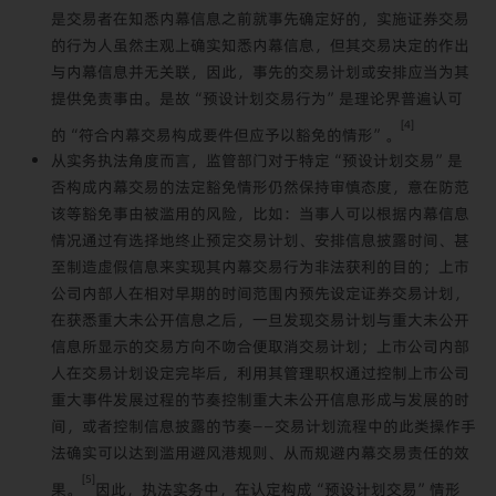
是交易者在知悉内幕信息之前就事先确定好的，实施证券交易
的行为人虽然主观上确实知悉内幕信息，但其交易决定的作出
与内幕信息并无关联，因此，事先的交易计划或安排应当为其
提供免责事由。是故“预设计划交易行为”是理论界普遍认可
[4]
的“符合内幕交易构成要件但应予以豁免的情形”。
从实务执法角度而言，监管部门对于特定“预设计划交易”是
否构成内幕交易的法定豁免情形仍然保持审慎态度，意在防范
该等豁免事由被滥用的风险，比如：当事人可以根据内幕信息
情况通过有选择地终止预定交易计划、安排信息披露时间、甚
至制造虚假信息来实现其内幕交易行为非法获利的目的；上市
公司内部人在相对早期的时间范围内预先设定证券交易计划，
在获悉重大未公开信息之后，一旦发现交易计划与重大未公开
信息所显示的交易方向不吻合便取消交易计划；上市公司内部
人在交易计划设定完毕后，利用其管理职权通过控制上市公司
重大事件发展过程的节奏控制重大未公开信息形成与发展的时
间，或者控制信息披露的节奏——交易计划流程中的此类操作手
法确实可以达到滥用避风港规则、从而规避内幕交易责任的效
[5]
果。
因此，执法实务中，在认定构成“预设计划交易”情形