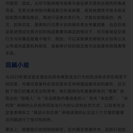
守规范，因此，从尽可能保障市场参与者证券交易的合规性的角度
而言，交易主体待到内幕信息已依法披露、或其他理性市场主体实
际知悉内幕信息后，再进行证券交易行为，才是比较稳妥的；其
次，如有切实、紧要执行交易计划的相关商业考量因素，也应在保
证前述预设交易计划的构成要素均满足的情况下，尽可能保证交易
行为与内幕信息毫不相干，例如：可以采取事先将相关计划向公众
公布或向监管机构报告，或者将计划的制定者与实施者有效隔离等
手段。
回顾小结
与2023年度证监会查处的其他典型违法行为的执法特点存在明显不
同的是，内幕交易案件在该年度并无申辩理由被采纳的案件，这引
起了我们的重点关注和思考。我们围绕当年度案例系列“窝案”体
现出的“知情人”与“非法获取内幕信息的人”有关“未知悉”、“未
利用”申辩的认定和共同违法行为的认定和处罚方式，以及有关法
定免责情形之“预设计划交易”申辩适用的认定这三个方面的重难
点问题进行了探讨和剖析。
事实上，根据我们的经验和研究，在内幕交易案件中，目前行政执