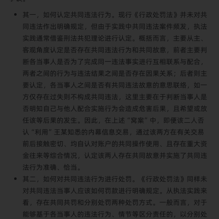
其一，如何认定共同违法行为。现行《行政处罚法》并未对共
同违法作出明确规定，但由于实践中共同违法案件频发，执法
实践通常借鉴刑法共犯理论进行认定。概括而言，主要从主、
客观角度认定是否存在共同违法行为和共同故意，前者主要判
断各当事人是否为了完成同一违法事实进行互相联系与配合，
两者之间的行为与违法结果之间是否存在因果关系；后者则主
要认定，各当事人之间是否有共同违法故意的意思联络，如一
方仅存在过失则不构成共同违法，这里主要在于判断当事人是
否明知自己与他人配合实施行为会造成危害后果，且希望或放
任该等后果的发生。因此，在上述“窝案”中，即便该二人否
认“利用”王某知悉的内幕信息交易，通过该两方在有关交易
前后接触密切、均自认对账户的共同操作使用、且存在重大资
金往来等综合情况，认定该两人存在共同故意并实施了共同违
法行为准确、恰当。
其二，如何对共同违法行为进行处罚。《行政处罚法》同样未
对共同违法当事人应该如何罚款进行明确规定。从执法实践来
看，存在共同共罚和分别处罚两种处罚方式。一般而言，对于
能够基于各当事人的违法行为、情节等区分责任的，以分别处