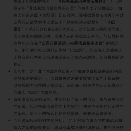
律若干问题的解释》（“
《内幕交易刑事司法解释》
”）已对
拟制的“非法获取内幕信息的人员”范畴作出了明确规定，知
情人的近亲属（含配偶）即在其列。而根据最高法《关于审理
证券行政处罚案件证据若干问题的座谈会纪要》（“
《纪
要》
”）第1部分和第5部分的规定，对于知情人的配偶而言，
当监管机构能够证明，当事人在内幕信息公开前，与知悉内幕
信息的人存在
“证券交易活动与内幕信息基本吻合”
的情况
下，则可适用推定原则认为其“已知悉”，但该等人员能够证
明其交易行为有正当理由或有正当信息来源的，则可推翻前述
推定。
实务中，对于非“内幕信息知情人”和缺少直接证据证明内幕
信息传递的情况下，监管机关通常需要收集丰富的间接证据，
以形成较为完整的证据链条，从而基于明显优势证明标准认定
当事人“知悉”内幕信息。
就前者直接证据而言，主要包括当事人的自认、参与有关会议
的记录、包含内幕信息文件上的签字、往来电子邮件和函件中
的留痕、第三人的指认存在信息传递、有关录音录像等；
而后者间接证据则主要包括：（1）根据当事人与内幕信息知
情人之间的固有关系、联系频率或其他密切关系，推断其获得