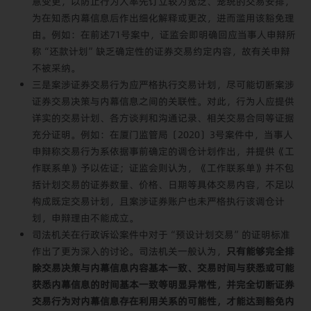
意变更，以防止行为人率先订立较为宽泛、笼统的交易安排，
为在知悉内幕信息后作出细化解释或更改，进而滥用该豁免理
由。例如：在前述71号案中，证监会即明确回应当事人申辩所
称“还款计划”缺乏确定性的证券交易约定内容，故有关申辩
不被采纳。
三是案涉证券交易行为应严格执行交易计划，尽可能切断案涉
证券交易决策与内幕信息之间的关联性。对此，行为人应提供
详实的交易计划、各方谈判和沟通记录、相关交易合同等证据
充分证明。例如：在厦门监管局〔2020〕3号案件中，当事人
申辩称交易行为系依据事前确定的调仓计划作出，并提供《工
作联系单》予以佐证；证监会则认为，《工作联系单》并不包
括计划交易的证券数量、价格、日期等具体交易内容，不足以
构成既定交易计划，且案涉证券账户也未严格执行该调仓计
划，申辩理由不能成立。
司法机关在行政诉讼案件中对于“预设计划交易”的证明标准
作出了更为深入的讨论。司法机关一般认为，
只有能够完全排
除交易决策与内幕信息内容基本一致、交易时间与获悉或可能
获悉内幕信息的时间基本一致等明显异常性，并完全切断证券
交易行为对内幕信息存在利用关系的可能性，才能达到豁免内