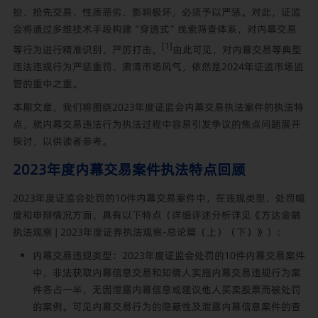
抬、抢先交易，性质恶劣、影响极坏，必须予以严惩。对此，证监
会将通过多维技术手段构建“穿透式”线索筛查体系，对内幕交易
[1]
等行为进行精准识别、严厉打击。
由此可见，对内幕交易等典型
违法违规行为严惩重罚、肃清市场风气，依然是2024年证监市场监
管的重中之重。
本期文章，我们将围绕2023年度证监会内幕交易执法案件的执法特
点，就内幕交易违法行为执法过程中容易引发争议的焦点问题展开
探讨，以供读者参考。
2023年度内幕交易案件执法特点回顾
2023年度证监会处罚的10件内幕交易案件中，在违规类型、处罚幅
度和申辩情况方面，具有以下特点（详细评述分析详见《方达金融
执法观察 | 2023年度证券执法观察-总论篇
（上）
（下）
》）：
内幕交易违规类型：2023年度证监会处罚的10件内幕交易案件
中，非法获取内幕信息交易和知情人实施内幕交易违规行为案
件各占一半，无因泄露内幕信息或建议他人买卖股票而被处罚
的案例。可见内幕交易行为的隐蔽性及泄露内幕信息案件的查