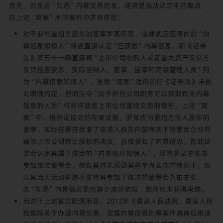
首先，就是否“知悉”内幕交易而言，通常是执法认定中的难点，
在上述“窝案”所涉案件中亦有体现：
对于参与重组方股东的董事罗某而言，法律规定范畴内的“内
幕信息知情人”将被直接认定“已获悉”内幕信息。新《证券
法》第五十一条直接将“上市公司收购人或者重大资产交易方
及其控股股东、实际控制人、董事、监事和高级管理人员”列
为“内幕信息知情人”，虽然“窝案”适用的旧《证券法》未做
此明确约定，但旧法中“由于所任公司职务可以获取有关内幕
信息的人员”可同样涵盖上市公司重组交易的情形。上述“窝
案”中，根据证监会的在案证据，罗某作为重组方法人股东的
董事，实际签署并批准了该法人股东内部有关下投重组企业向
案涉上市公司转让股权的决议，直接获知了内幕信息，因此证
监会认定其属于法定的“内幕信息知情人”。尽管罗某主张未
参加该次董事会，但在其并未质疑其签字真实性的情况下，仅
以其当天活动轨迹不支持其参加了该次的董事会为由主张
未“知悉”内幕信息显然缺少法律依据，因而也未获得采纳。
而对于上述官员配偶而言，2012年《最高人民法院、最高人民
检察院关于办理内幕交易、泄露内幕信息刑事案件具体应用法