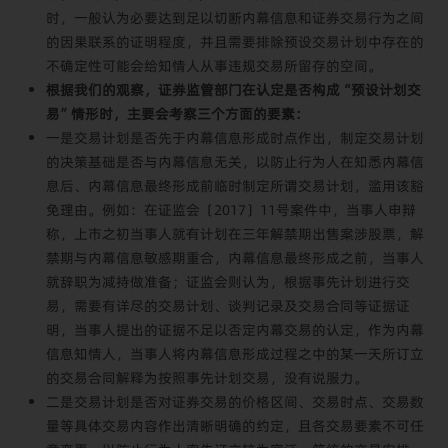
时，一般认为必要达到足以切断内幕信息和证券交易行为之间
的因果联系的证明程度，并且需要排除预设交易计划中存在的
不确定性可能会给知情人从事违规交易所留存的空间。
根据我们的观察，证券监管部门在认定是否构成“预设计划交
易”情形时，主要会考察三个方面的要素：
一是交易计划是否先于内幕信息形成时点作出，制定交易计划
的决策基础是否与内幕信息无关，以防止行为人在知悉内幕信
息后、内幕信息最终形成前临时制定所谓交易计划，滥用该豁
免理由。例如：在证监会〔2017〕11号案件中，当事人申辩
称，上市之初当事人就有计划在三年解禁期出售案涉股票，解
禁期与内幕信息敏感期重合，内幕信息最终形成之前，当事人
就辞职为减持做准备；证监会则认为，根据事先计划进行交
易，需要有详尽的交易计划、谈判记录及交易合同等证据证
明，当事人提出的证据不足以否定内幕交易的认定，作为内幕
信息知情人，当事人将内幕信息形成过程之中的某一天所订立
的交易合同解释为按照事先计划交易，没有说服力。
二是交易计划是否对证券交易的价格区间、交易时点、交易数
量等具体交易内容作出清晰明确的约定，且各交易要素不可任