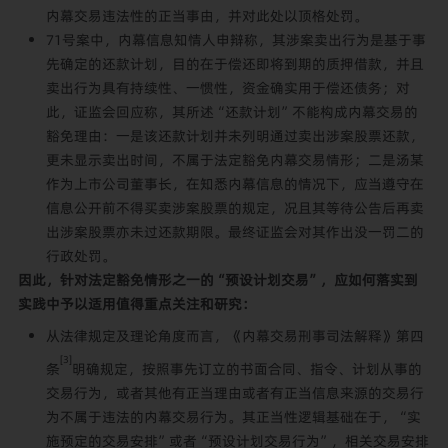
内幕交易违法性的正当事由，并对此处以顶格处罚。
71号案中，内幕信息知情人申辩称，其涉案卖出行为是基于事
先确定的还款计划，目的在于偿还即将到期的质押借款，并且
卖出行为具有持续性、一惯性，资金确实用于偿还债务；对
此，证监会回应称，其所述“还款计划”不能构成内幕交易的
豁免理由：一是该还款计划并未列明通过卖出涉案股票还款，
更未显示卖出时间，不属于法定豁免内幕交易情形；二是汤某
作为上市公司董事长，在知悉内幕信息的情况下，应当遵守在
信息公开前不得买卖涉案股票的规定，况且其等待公告后再卖
出涉案股票亦未过还款期限。最终证监会对其作出没一罚二的
行政处罚。
因此，针对法定豁免情形之一的“预设计划交易”，应如何落实到
实践中予以适用值得重点关注和研究：
从法律规定及理论角度而言，《内幕交易刑事司法解释》第四
[3]
条
明确规定，按照事先订立的书面合同、指令、计划从事的
交易行为，或者其他有正当理由或者有正当信息来源的交易行
为不属于违法的内幕交易行为。其正当性逻辑基础在于，“实
施预定的交易安排”或者“预设计划交易行为”，相关交易安排