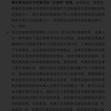
幕交易违法行为所要求的“正当性”标准。
也就是说，即使证
明确实存在事先的交易安排能够作为导致案涉交易决策和实施
的原因之一，但只要有证据表明行为人知悉的内幕信息也是影
响其交易行为的因素之一，就仍然无法否定构成内幕交易行
为。例如：
在北京金融法院审理的（2022）京74行终4号案件中，当事人
在一审中提交了自己亲笔书写的日记摘录，拟证明其交易案涉
股票的行为系基于事先订立的证券交易计划，二审还补充提交
了专家意见。北京金融法院则明确指出，内幕交易案件的交易
决策和实施受多种因素的综合影响，既受内幕信息的影响，也
受内幕信息之外其他因素的影响。通常而言，内幕交易的当事
人基于自身认知，有的已经关注相关证券或者产生了交易的意
向，通过获知的内幕信息验证后才决心实施交易。根据我国证
券法防范与打击内幕交易的立法宗旨，只要有证据证明其知悉
的内幕信息是影响当事人交易行为的因素之一的，就可以认定
该内幕交易行为成立。除非行为人有证据完全切断知悉内幕信
息与其后的交易行为之间的联系，否则就不足以阻却该交易行
为的违法性。也就是说，当事人应当提供证据证明自己是“完
全清白”的。该案并不满足相应证明程度，故未支持当事人的