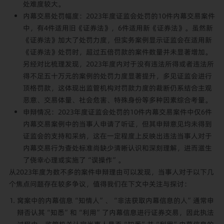
处难度较大。
内幕交易处罚幅度：2023年度证监会处罚的10件内幕交易案件
中，有4件适用旧《证券法》，6件适用新《证券法》。虽然新
《证券法》加大了处罚力度，但实务案例显示证监会在适用新
《证券法》处罚时，超过五倍罚款的案件数量并未显著增加。
另经对比梳理发现，2023年度内对于没有违法所得或者违法所
得不足五十万元的案例的处罚力度显著提升，多见证监会进行
顶格罚款，这体现出监管机构对罚款力度的裁断仍系结合主观
恶意、交易体量、社会危害、特殊身份等多种因素综合考量。
申辩情况：2023年度证监会处罚的10件内幕交易案件中仅6件
内幕交易案例中的当事人申请了听证，但其申辩意见均未得到
证监会的支持和采纳，这在一定程度上反映出违法当事人对于
内幕交易行为查处标准尚缺少清晰认识和深刻理解，进而滋生
了侥幸心理或实施了“误操作”。
从2023年度为数不多的案件申辩理由可以发现，当事人对于以下几
个焦点问题存在较多争议，值得我们在下文中关注与探讨：
窝案中的内幕信息“知情人”、“非法获取内幕信息的人”通常申
辩否认其“知悉”和“利用”了内幕信息进行证券交易，因此执法