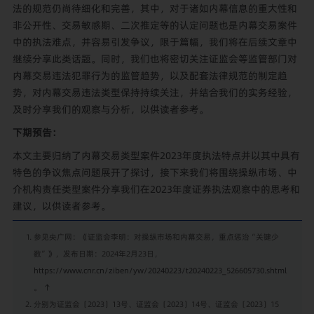
法的规范仍尚待细化和完善，其中，对于诸如内幕信息的重大性和
非公开性、交易敏感期、二次推定等的认定问题也是内幕交易案件
中的执法难点，并容易引发争议，限于篇幅，我们将在后续文章中
继续分享此类话题。同时，我们也将密切关注证监会等监管部门对
内幕交易违法犯罪行为的监管趋势，以及配套法律规范的制定趋
势，对内幕交易违法类型保持持续关注，并结合我们的实务经验，
及时分享我们的观察与分析，以供读者参考。
下期预告：
本文主要归纳了内幕交易类型案件2023年度执法特点并以其中具有
特色的争议焦点问题展开了探讨，接下来我们将围绕操纵市场、中
介机构责任类型案件分享我们在2023年度证券执法观察中的思考和
建议，以供读者参考。
参见央广网：《证监会李明：对操纵市场和内幕交易，重点惩治“关键少
数”》，发布日期：2024年2月23日，
https://www.cnr.cn/ziben/yw/20240223/t20240223_526605730.shtml
。
↑
分别为证监会〔2023〕13号、证监会〔2023〕14号、证监会〔2023〕15