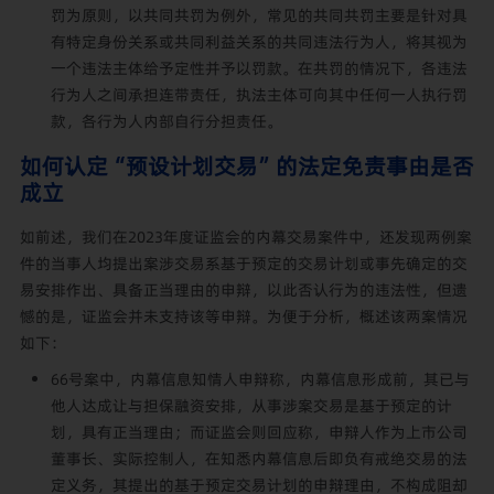
罚为原则，以共同共罚为例外，常见的共同共罚主要是针对具
有特定身份关系或共同利益关系的共同违法行为人，将其视为
一个违法主体给予定性并予以罚款。在共罚的情况下，各违法
行为人之间承担连带责任，执法主体可向其中任何一人执行罚
款，各行为人内部自行分担责任。
如何认定“预设计划交易”的法定免责事由是否
成立
如前述，我们在2023年度证监会的内幕交易案件中，还发现两例案
件的当事人均提出案涉交易系基于预定的交易计划或事先确定的交
易安排作出、具备正当理由的申辩，以此否认行为的违法性，但遗
憾的是，证监会并未支持该等申辩。为便于分析，概述该两案情况
如下：
66号案中，内幕信息知情人申辩称，内幕信息形成前，其已与
他人达成让与担保融资安排，从事涉案交易是基于预定的计
划，具有正当理由；而证监会则回应称，申辩人作为上市公司
董事长、实际控制人，在知悉内幕信息后即负有戒绝交易的法
定义务，其提出的基于预定交易计划的申辩理由，不构成阻却