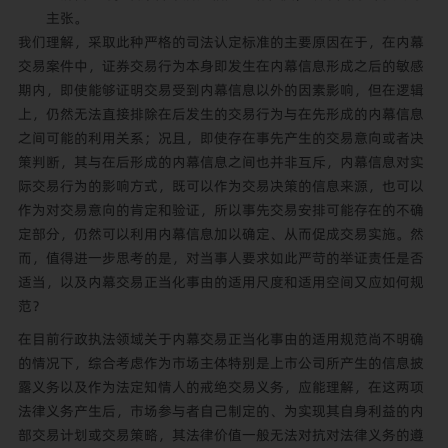
主张。
我们理解，采取此种严格的司法认定标准的主要原因在于，在内幕
交易案件中，证券交易行为本身即发生在内幕信息形成之后的敏感
期内，即使能够证明交易受到内幕信息以外的因素影响，但在逻辑
上，仍然无法直接排除在后发生的交易行为与在先形成的内幕信息
之间可能的利用关系；况且，即使存在事先产生的交易意向或者决
策判断，其与在后形成的内幕信息之间也并非互斥，内幕信息对实
际交易行为的影响方式，既可以作为交易决策的信息来源，也可以
作为对交易意向的肯定和验证，所以事先交易安排可能存在的不确
定部分，仍然可以利用内幕信息加以确定、从而促成交易实施。然
而，值得进一步思考的是，对当事人要求如此严苛的举证责任是否
适当，以及内幕交易正当化事由的适用尺度和适用空间又应如何规
范？
在目前行政执法领域关于内幕交易正当化事由的适用规范尚不明确
的情况下，综合考虑作为市场主体特别是上市公司所产生的信息披
露义务以及作为法定知情人的戒绝交易义务，应能理解，在这两项
法律义务产生后，市场参与者自己制定的、为实现其自身利益的内
部交易计划或交易策略，其法律价值一般无法对抗对法律义务的遵