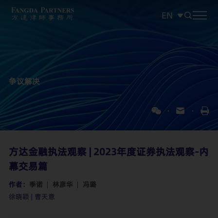
EN
中文
EN
日本語
争议解决
方达金融执法观察 | 2023年度证券执法观察-内
幕交易篇
作者：
季诺
林彦华
冯璐
徐晓颖 | 曹天意