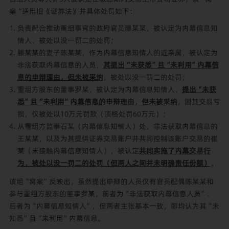
案“适用旧《证券法》并具体处罚如下：
负责配合推动重组事宜的政府官员滕某某，被认定为内幕信息知
情人，被处以没一罚二的处罚；
滕某某的妻子陈某某，作为内幕信息知情人的近亲属，被认定为
非法获取内幕信息的人员，
其提出“未获悉”且“未利用”内幕信
息的申辩理由，但未被采纳
，被处以没一罚二的处罚；
重组方股东的董事罗某，被认定为内幕信息知情人，
提出“未获
悉”且“未利用”内幕信息的申辩理由，但未被采纳
，因其交易亏
损，仅被处以10万元罚款（顶格处罚60万元）；
从重组方监事石某（内幕信息知情人）处，非法获取内幕信息的
王某某，以及为其提供证券交易账户并共同控制该账户交易的崔
某（未接触内幕信息知情人），被认定
共同实施了内幕交易行
为，被处以没一罚二的处罚（但两人之间并未明确责任份额）
。
该组“窝案”反映出，虽然提出申辩的人员仅有官员配偶陈某某和
参与重组方股东的董事罗某，前者为“非法获取内幕信息人员”、
后者为“内幕信息知情人”，但两者主张基本一致，即均认为其“未
知悉”且“未利用”内幕信息。