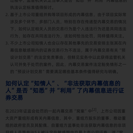
过程中，监管机关认定当事人是否“知悉”并“利用”内幕信息的
执法认定标准值得探讨。
基于上市公司重组并购等项目形成的内幕信息，由于项目实际常
涉及多个环节、多部门人员，特别在存在传递型内幕交易的情况
下，如何认定相关人员的交易行为是个人违法行为还是共同违法
行为，如存在共同违法行为，该如何恰当处罚，同样值得关注。
不少上市公司知情人也会以存在其他事先的交易安排主张其在内
幕信息敏感期内的证券交易行为不违法，属于内幕交易有关“预
设计划交易”的法定免责事由，但鲜见实务中以此获得监管机关
认可并免于处罚的案件。因此，内幕交易案件法定豁免情形之一
的“预设计划交易”需要满足哪些基本条件值得研究与明确。
如何认定“知情人”、“非法获取内幕信息的
人”是否“知悉”并“利用”了内幕信息进行证
券交易
[2]
在2023年证监会处罚的一起内幕交易“窝案”中
，上市公司因重
大资产重组形成有关内幕信息，其中，重组方股东的董事、推动重
组的政府官员及其配偶、自重组方监事处非法获取内幕信息的非项
目组人员等共计5人被认定在敏感期内交易上市公司证券，该“窝