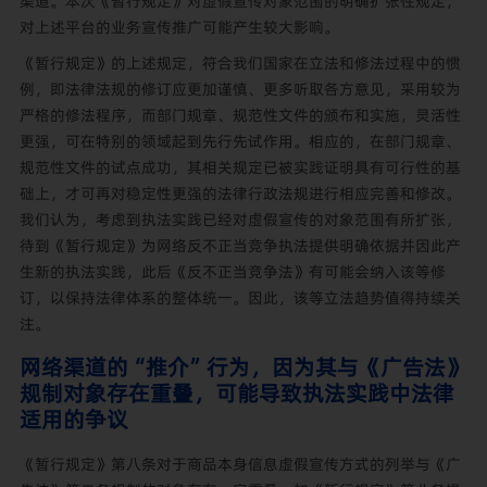
渠道。本次《暂行规定》对
虚假宣传对象范围的明确扩张性规定，
对上述平台的业务宣传推广可能产生较大影响。
《暂行规定》的上述规定，符合我们国家在立法和修法过程中的惯
例，即法律法规的修订应更加谨慎、更多听取各方意见，采用较为
严格的修法程序，而
部门规章、规范性文件的颁布和实施，灵活性
更强，可在特别的领域起到先行先试作用。相应的，在部门规章、
规范性文件的试点成功，其相关规定已被实践证明具有可行性的基
础上，才可再对稳定性更强的法律行政法规进行相应完善和修改。
我们认为，考虑到执法实践已经对虚假宣传的对象范围有所扩张，
待到《暂行规定》为网络反不正当竞争执法提供明确依据并因此产
生新的执法实践，此后《反不正当竞争法》有可能会纳入该等修
订，以保持法律体系的整体统一。因此，该等立法趋势值得持续关
注。
网络渠道的“推介”行为，因为其与《广告法》
规制对象存在重叠，可能导致执法实践中法律
适用的争议
《暂行规定》第八条对于商品本身信息虚假宣传方式的列举与《广