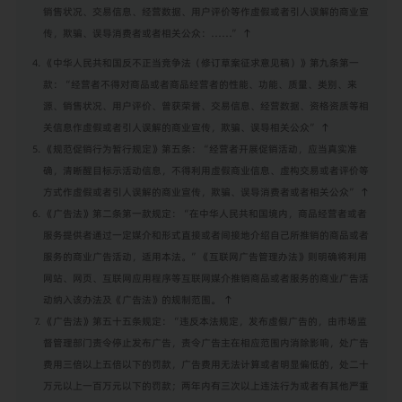
销售状况、交易信息、经营数据、用户评价等作虚假或者引人误解的商业宣
传，欺骗、误导消费者或者相关公众：……”
↑
《中华人民共和国反不正当竞争法（修订草案征求意见稿）》第九条第一
款：“经营者不得对商品或者商品经营者的性能、功能、质量、类别、来
源、销售状况、用户评价、曾获荣誉、交易信息、经营数据、资格资质等相
关信息作虚假或者引人误解的商业宣传，欺骗、误导相关公众”
↑
《规范促销行为暂行规定》第五条：“经营者开展促销活动，应当真实准
确，清晰醒目标示活动信息，不得利用虚假商业信息、虚构交易或者评价等
方式作虚假或者引人误解的商业宣传，欺骗、误导消费者或者相关公众”
↑
《广告法》第二条第一款规定：“在中华人民共和国境内，商品经营者或者
服务提供者通过一定媒介和形式直接或者间接地介绍自己所推销的商品或者
服务的商业广告活动，适用本法。”《互联网广告管理办法》则明确将利用
网站、网页、互联网应用程序等互联网媒介推销商品或者服务的商业广告活
动纳入该办法及《广告法》的规制范围。
↑
《广告法》第五十五条规定：“违反本法规定，发布虚假广告的，由市场监
督管理部门责令停止发布广告，责令广告主在相应范围内消除影响，处广告
费用三倍以上五倍以下的罚款，广告费用无法计算或者明显偏低的，处二十
万元以上一百万元以下的罚款；两年内有三次以上违法行为或者有其他严重