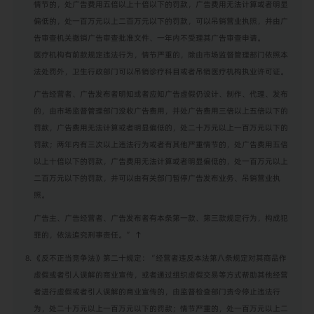
情节的，处广告费用五倍以上十倍以下的罚款，广告费用无法计算或者明显
偏低的，处一百万元以上二百万元以下的罚款，可以吊销营业执照，并由广
告审查机关撤销广告审查批准文件、一年内不受理其广告审查申请。
医疗机构有前款规定违法行为，情节严重的，除由市场监督管理部门依照本
法处罚外，卫生行政部门可以吊销诊疗科目或者吊销医疗机构执业许可证。
广告经营者、广告发布者明知或者应知广告虚假仍设计、制作、代理、发布
的，由市场监督管理部门没收广告费用，并处广告费用三倍以上五倍以下的
罚款，广告费用无法计算或者明显偏低的，处二十万元以上一百万元以下的
罚款；两年内有三次以上违法行为或者有其他严重情节的，处广告费用五倍
以上十倍以下的罚款，广告费用无法计算或者明显偏低的，处一百万元以上
二百万元以下的罚款，并可以由有关部门暂停广告发布业务、吊销营业执
照。
广告主、广告经营者、广告发布者有本条第一款、第三款规定行为，构成犯
罪的，依法追究刑事责任。”
↑
《反不正当竞争法》第二十规定：“经营者违反本法第八条规定对其商品作
虚假或者引人误解的商业宣传，或者通过组织虚假交易等方式帮助其他经营
者进行虚假或者引人误解的商业宣传的，由监督检查部门责令停止违法行
为，处二十万元以上一百万元以下的罚款；情节严重的，处一百万元以上二