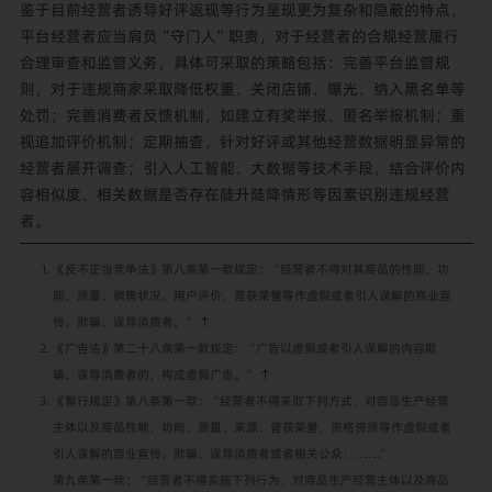
鉴于目前经营者诱导好评返现等行为呈现更为复杂和隐蔽的特点，
平台经营者应当肩负“守门人”职责，对于经营者的合规经营履行
合理审查和监管义务，具体可采取的策略包括：完善平台监管规
则，对于违规商家采取降低权重、关闭店铺、曝光、纳入黑名单等
处罚；完善消费者反馈机制，如建立有奖举报、匿名举报机制；重
视追加评价机制；定期抽查，针对好评或其他经营数据明显异常的
经营者展开调查；引入人工智能、大数据等技术手段，结合评价内
容相似度、相关数据是否存在陡升陡降情形等因素识别违规经营
者。
《反不正当竞争法》第八条第一款规定：“经营者不得对其商品的性能、功
能、质量、销售状况、用户评价、曾获荣誉等作虚假或者引人误解的商业宣
传，欺骗、误导消费者。”
↑
《广告法》第二十八条第一款规定：“广告以虚假或者引人误解的内容欺
骗、误导消费者的，构成虚假广告。”
↑
《暂行规定》第八条第一款：“经营者不得采取下列方式，对商品生产经营
主体以及商品性能、功能、质量、来源、曾获荣誉、资格资质等作虚假或者
引人误解的商业宣传，欺骗、误导消费者或者相关公众：……”
第九条第一款：“经营者不得实施下列行为，对商品生产经营主体以及商品