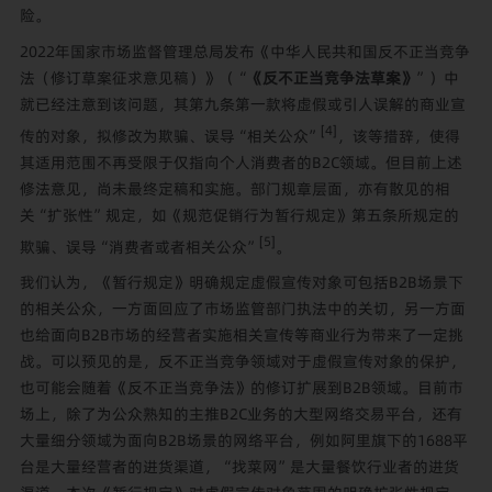
险。
2022年国家市场监督管理总局发布《中华人民共和国反不正当竞争
法（修订草案征求意见稿）》（“
《反不正当竞争法草案》
”）中
就已经注意到该问题，其第九条第一款将虚假或引人误解的商业宣
[4]
传的对象，拟修改为欺骗、误导“相关公众”
，该等措辞，使得
其适用范围不再受限于仅指向个人消费者的B2C领域。但目前上述
修法意见，尚未最终定稿和实施。部门规章层面，亦有散见的相
关“扩张性”规定，如《规范促销行为暂行规定》第五条所规定的
[5]
欺骗、误导“消费者或者相关公众”
。
我们认为，《暂行规定》明确规定虚假宣传对象可包括B2B场景下
的相关公众，一方面回应了市场监管部门执法中的关切，另一方面
也给面向B2B市场的经营者实施相关宣传等商业行为带来了一定挑
战。可以预见的是，反不正当竞争领域对于虚假宣传对象的保护，
也可能会随着《反不正当竞争法》的修订扩展到B2B领域。目前市
场上，除了为公众熟知的主推B2C业务的大型网络交易平台，还有
大量细分领域为面向B2B场景的网络平台，例如阿里旗下的1688平
台是大量经营者的进货渠道，“找菜网”是大量餐饮行业者的进货