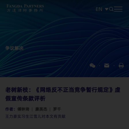
EN
中文
EN
日本語
争议解决
老树新枝：《网络反不正当竞争暂行规定》虚
假宣传条款评析
作者：
傅钟琦
康英杰
罗千
王力豪实习生江雪儿对本文有贡献