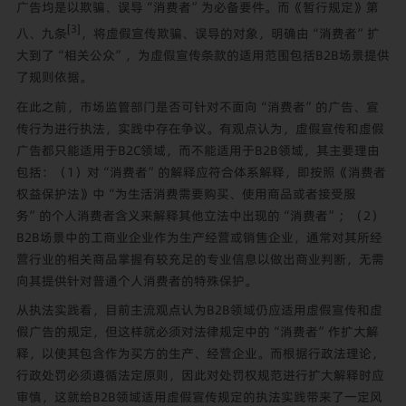
广告均是以欺骗、误导“消费者”为必备要件。而《暂行规定》第
[3]
八、九条
，将虚假宣传欺骗、误导的对象，明确由“消费者”扩
大到了“相关公众”，为虚假宣传条款的适用范围包括B2B场景提供
了规则依据。
在此之前，市场监管部门是否可针对不面向“消费者”的广告、宣
传行为进行执法，实践中存在争议。有观点认为，虚假宣传和虚假
广告都只能适用于B2C领域，而不能适用于B2B领域，其主要理由
包括：（1）对“消费者”的解释应符合体系解释，即按照《消费者
权益保护法》中“为生活消费需要购买、使用商品或者接受服
务”的个人消费者含义来解释其他立法中出现的“消费者”；（2）
B2B场景中的工商业企业作为生产经营或销售企业，通常对其所经
营行业的相关商品掌握有较充足的专业信息以做出商业判断，无需
向其提供针对普通个人消费者的特殊保护。
从执法实践看，目前主流观点认为B2B领域仍应适用虚假宣传和虚
假广告的规定，但这样就必须对法律规定中的“消费者”作扩大解
释，以使其包含作为买方的生产、经营企业。而根据行政法理论，
行政处罚必须遵循法定原则，因此对处罚权规范进行扩大解释时应
审慎，这就给B2B领域适用虚假宣传规定的执法实践带来了一定风