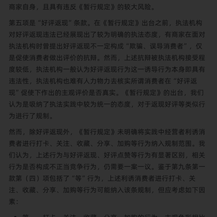
商家自身，且具有违反《暂行规定》的较大风险。
第五项是“好评返现”条款。在《暂行规定》出台之前，执法机构
对好评返现违法已经展现出了较为明确的执法态度，有商家在面对
执法机构时曾提出好评返现不一定构成“欺骗、误导消费者”，仅
是促使消费者做出评价的抗辩。然而，上述抗辩被执法机构接受程
度较低，执法机构一般认为好评返现行为这一诱导行为本身即具有
违法性，执法机构也难有人力物力去核实所谓消费者在“好评返
现”促使下作出的主观评价是否真实。《暂行规定》的出台，我们
认为是吸纳了执法实践中较为统一的态度，对于返现好评等类似行
为进行了规制。
然而，除好评返现外，《暂行规定》未明确将实践中经营者利诱消
费者进行打卡、关注、收藏、分享、加购等行为纳入规制范围。我
们认为，上述行为与好评返现、好评点赞等行为有显著区别，相关
行为是否构成不正当竞争行为，仍需要一案一议。鉴于第九条第一
款第（四）项包括了“等”行为，上述利诱消费者进行打卡、关
注、收藏、分享、加购等行为可能纳入该条规制，但应考虑如下因
素：