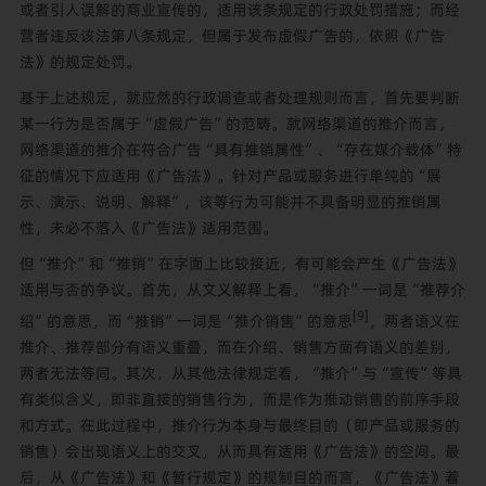
或者引人误解的商业宣传的，适用该条规定的行政处罚措施；而经
营者违反该法第八条规定，但属于发布虚假广告的，依照《广告
法》的规定处罚。
基于上述规定，就应然的行政调查或者处理规则而言，首先要判断
某一行为是否属于“虚假广告”的范畴。就网络渠道的推介而言，
网络渠道的推介在符合广告“具有推销属性”、“存在媒介载体”特
征的情况下应适用《广告法》。针对产品或服务进行单纯的“展
示、演示、说明、解释”，该等行为可能并不具备明显的推销属
性，未必不落入《广告法》适用范围。
但“推介”和“推销”在字面上比较接近，有可能会产生《广告法》
适用与否的争议。首先，从文义解释上看，“推介”一词是“推荐介
[9]
绍”的意思，而“推销”一词是“推介销售”的意思
，两者语义在
推介、推荐部分有语义重叠，而在介绍、销售方面有语义的差别，
两者无法等同。其次，从其他法律规定看，“推介”与“宣传”等具
有类似含义，即非直接的销售行为，而是作为推动销售的前序手段
和方式。在此过程中，推介行为本身与最终目的（即产品或服务的
销售）会出现语义上的交叉，从而具有适用《广告法》的空间。最
后，从《广告法》和《暂行规定》的规制目的而言，《广告法》着