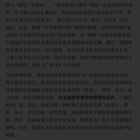
眼于“规范广告活动”，广告活动系以最终“推销”商品或服务为目
的，而《暂行规定》着眼于“预防和制止网络不正当竞争行为，维
护公平竞争的市场秩序”。我们倾向于认为“推介”应参考“展示、
演示、说明、解释”等词语进行同一类型的解释，即该等词语的重
点都在于客观平和地介绍产品或服务，而“推销”则更多需要借助
于超越产品或服务自身信息且具有营销意味的文案、图片、视频等
吸引更多受众关注。对于前者，应当适用《反不正当竞争法》和
《暂行规定》予以处理，而对于后者，则应当根据法条竞合情况下
的处理原则，适用《广告法》予以处理。
可资参考的是，国家市场监督管理总局《广告绝对化用语执法指
南》第四条规定，商品经营者在其经营场所、自设网站或者拥有合
法使用权的其他媒介发布有关自身名称（姓名）、简称、标识、成
立时间、经营范围等信息，
且未直接或者间接推销商品的
，一般不
视为广告。因此，如果只是一般性地介绍自身名称（姓名）、简
称、标识、成立时间、经营范围，而没有借助于具有营销意味的文
案、图片、视频等吸引更多受众关注，则其构成广告的可能性相对
较低。当然，监管机关的具体执法尺度仍有待在后续执法实践予以
明确。