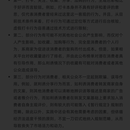
第一、打卡、关注、收藏、分享、加购的行为，主观色彩相比
于好评而言较弱。例如，打卡本身并不具有好评和差评的意
思，仅代表消费者曾经来过这里这一客观的行为。并且，从目
前技术条件来看，打卡行为可通过定位等方式进行后台核验，
虚假打卡行为容易通过技术方式进行限制；
第二、部分行为有可能不对其他社会公众产生影响，而仅对个
人产生影响。如收藏、加购等行为，完全是消费者的个人行
为，系商家为促进该消费者的复购而付出成本。但是，如果相
关平台对收藏量进行了排名，并由此公布榜单对潜在消费者具
有引导作用，那么利诱情况下的收藏有可能对消费者或者其他
公众造成误导。
第三、部分行为对消费者、相关公众不一定起到欺骗、误导作
用。例如，就利诱分享行为而言，如利诱消费者转发商家自身
的文案，则其他消费者可以清晰地辨识该等描述是商家的广告
或者推介行为，而如利诱消费者在转发文案基础上要求加入消
费者自身主观评价，则有较大的可能落入《暂行规定》规制的
范畴。除此以外，实践中还会有其他需要考虑的因素，但依循
经济法适度干预的原则，不宜一刀切式地纳入规制范畴，从而
导致丧失了市场活力和动力。