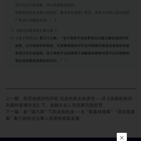
百万元以下的罚款，可以吊销营业执照。
经营者违反本法第八条规定，属于发布虚假广告的，依照《中华人民共和国
广告法》的规定处罚。”
↑
《现代汉语词典》第七版
↑
《电子商务法》
第三十九条：“
电子商务平台经营者应当建立健全信用评价
制度，公示信用评价规则，为消费者提供对平台内销售的商品或者提供的服
务进行评价的途径。电子商务平台经营者不得删除消费者对其平台内销售的
商品或者提供的服务的评价。”
↑
上一篇：
防范金融涉刑风险 压实机构主体责任——评《金融机构涉
刑案件管理办法》下，金融从业人员刑事风险防范
下一篇：
新“国九条”下的证券执法——从“紫晶存储案”“泽达易盛
案”看行政执法当事人承诺制度新发展