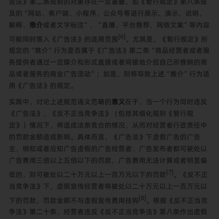
告法》第二条规制的对象存在一定重叠，如《暂行规定》第八条提
及的“网站、客户端、小程序、公众号等进行展示、演示、说明、
解释、
推介
或者文字标注”、“直播、平台推荐、网络文案”等内容
[6]
可能同时落入《广告法》的适用范围
。尤其是，《暂行规定》所
规定的“推介”行为是否属于《广告法》第二条“商品经营者或者服
务提供者通过一定媒介和形式直接或者间接地介绍自己所推销的商
品或者服务的商业广告活动”；如是，则将导致上述“推介”行为适
用《广告法》的规定。
实践中，讨论上述规范语义范畴的
意义
在于，当一个行为同时违反
《广告法》、《反不正当竞争法》（包括其细化规则《暂行规
定》）情况下，将造成法条竞合的情况，从而对经营者行政责任中
的罚款金额造成影响。具体而言，《广告法》下虚假广告的广告
主、明知或者应知广告虚假的广告经营者、广告发布者都可被处以
广告费用三倍以上五倍以下的罚款，广告费用无法计算或者明显偏
[7]
低的，则可被处以二十万元以上一百万元以下的罚款
。《反不正
当竞争法》下，虚假宣传经营者将被处以二十万元以上一百万元以
[8]
下的罚款，罚款金额不与虚假宣传费用挂钩
。根据《反不正当竞
争法》第二十条，经营者违反《反不正当竞争法》第八条作出虚假