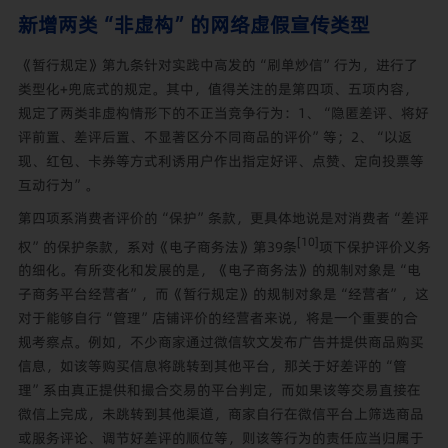
新增两类“非虚构”的网络虚假宣传类型
《暂行规定》第九条针对实践中高发的“刷单炒信”行为，进行了
类型化+兜底式的规定。其中，值得关注的是第四项、五项内容，
规定了两类非虚构情形下的不正当竞争行为：1、“隐匿差评、将好
评前置、差评后置、不显著区分不同商品的评价”等；2、“以返
现、红包、卡券等方式利诱用户作出指定好评、点赞、定向投票等
互动行为”。
第四项系消费者评价的“保护”条款，更具体地说是对消费者“差评
[10]
权”的保护条款，系对《电子商务法》第39条
项下保护评价义务
的细化。有所变化和发展的是，《电子商务法》的规制对象是“电
子商务平台经营者”，而《暂行规定》的规制对象是“经营者”，这
对于能够自行“管理”店铺评价的经营者来说，将是一个重要的合
规考察点。例如，不少商家通过微信软文发布广告并提供商品购买
信息，如该等购买信息将跳转到其他平台，那关于好差评的“管
理”系由真正提供和撮合交易的平台判定，而如果该等交易直接在
微信上完成，未跳转到其他渠道，商家自行在微信平台上筛选商品
或服务评论、调节好差评的顺位等，则该等行为的责任应当归属于