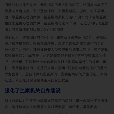
同种的影响罪名认定、量刑档次的重大职务犯罪，经国家监察委员
会批准或者决定，可以重新计算一次留置期限。据此，对于县级、
地市级监委办理的案件，留置期限最长可达8个月；对于省级监委
和国家监委办理的案件，留置期限可达16个月，超过了现行《监察
法》对留置期限规定最长6个月的限制。
我们认为，留置期限的“再延长”和重新计算的适用条件、审批层
级均有严格限制，根据立法精神，应避免该规定在实践中的泛化、
异化使用。例如，针对被调查人受贿犯罪的调查过程中，起初发现
其受贿数额为100万元，此后发现可能另有300万元受贿事实的情
况，应适用“可能判处十年有期徒刑以上刑罚的案件”的规定，延
长二个月留置时间，还是同时可以适用“同种影响量刑档次的重大
职务犯罪”，重新计算其留置期间，需要监察机关严格论证、审慎
处理，依法充分保证被调查人的合法权益。
强化了监察机关自身建设
新《监察法》在完善监察措施及程序的同时，进一步强化了自身建
设，确保监察执法全覆盖的同时受监督、有约束。具体而言：