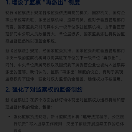
1. 增设了监察“再派出”制度
现行《监察法》规定各级监委依法向党的机关、国家机关、国有企
事业单位等派驻、派出监察机构、监察专员。但对于垂直管理部门
而言，国家监委只能向其中央一级单位派驻监察机构。由于垂直管
理部门中公职人员数量庞大，单位层级多，国家监委派驻机构的监
察监督显然难以覆盖全系统。
新《监察法》规定，经国家监委批准，国家监委派驻垂直管理部门
中央一级的监察机构可以向其驻在单位的下一级单位“再派出”。
同时，中央单位所属高校以及国资委下属委管企业也被纳入监察再
派出的范畴。我们认为，监察“再派出”制度的设立，有利于实现
监察权向下延伸，强化对权力监督的全覆盖，确保权力不被滥用。
2. 强化了对监察权的监督制约
新《监察法》在多个方面的修订均体现出对监察权力运行机制和管
理监督体系的健全。包括：
强化监察执法规范。新《监察法》将“遵守法定程序，公正履
行职责”写入监察工作原则，突出了依法开展监察工作的总体
要求。