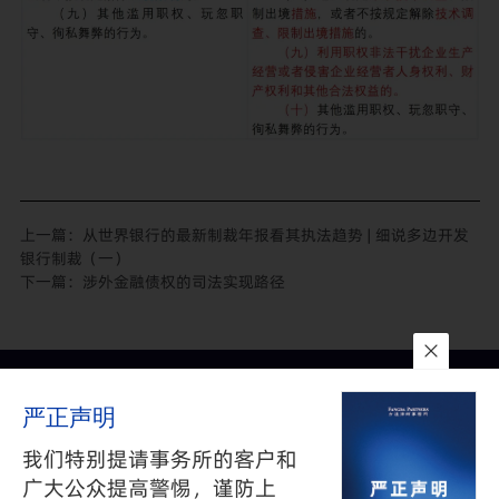
上一篇：
从世界银行的最新制裁年报看其执法趋势 | 细说多边开发
银行制裁（一）
下一篇：
涉外金融债权的司法实现路径
联系我们
所在地
订阅
严正声明
隐私政策
与
免责声明
沪公网安备 31010602002626号
沪ICP备05009743号-1
我们特别提请事务所的客户和
©2025 FANGDA PARTNERS. ALL RIGHTS RESERVED 上海市方达
广大公众提高警惕，谨防上