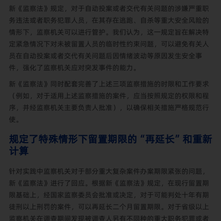
新《监察法》规定，对于自动投案或者交代有关问题的涉嫌严重职
务违法或者职务犯罪人员，在其存在逃跑、自杀等重大安全风险的
情形下，监察机关可以进行管护。我们认为，这一规定旨在解决特
定紧急情况下对未被留置人员的临时性约束问题，可以避免有关人
员在自动投案或者交代有关问题后因情绪波动等原因发生安全事
件，强化了监察机关应对突发事件的能力。
新《监察法》同时配套完善了上述三项监察措施的时限和工作要求
（例如，对于适用上述监察措施的案件，应当按照规定的权限和程
序，并经监察机关主要负责人批准），以确保相关措施严格规范行
使。
规定了特殊情形下留置期限的“再延长”和重新
计算
针对实践中监察机关对于部分重大复杂案件办案期限紧张的问题，
新《监察法》进行了回应。根据新《监察法》规定，在现行留置期
限基础上，经国家监察委员会批准或决定，对于可能判处十年有期
徒刑以上刑罚的案件，可以再延长二个月留置期限。对于省级以上
监察机关在调查期间发现被调查人另有不同种的重大职务犯罪或者