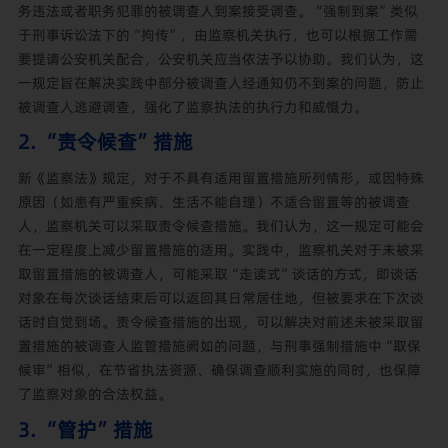
务违法或者职务犯罪的被调查人到案接受调查。“强制到案”类似
于刑事诉讼法下的“拘传”，由监察机关执行，也可以根据工作需
要提请公安机关配合，公安机关应当依法予以协助。我们认为，这
一规定旨在解决实践中部分被调查人经通知仍不到案的问题，防止
被调查人逃避调查，强化了监察执法的执行力和威慑力。
2. “责令候查”措施
新《监察法》规定，对于不具有适用留置措施所列情形，或因特殊
原因（如患有严重疾病、生活不能自理）不适合留置等的被调查
人，监察机关可以采取责令候查措施。我们认为，这一规定可能会
在一定程度上减少留置措施的适用。实践中，监察机关对于未被采
取留置措施的被调查人，可能采取“走读式”谈话的方式，即谈话
对象在每次谈话结束后可以返回其日常居住地，但被要求在下次谈
话时自觉到场。责令候查措施的出现，可以解决对前述未被采取留
置措施的被调查人监管措施阙如的问题，与刑事强制措施中“取保
候审”相似，在节省执法资源、确保调查顺利实施的同时，也保障
了监察对象的合法权益。
3. “管护”措施