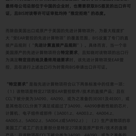
最终母公司总部位于中国的企业时，也需要获取BIS签发的出口许可
证，且BIS对该等许可证审批均持“推定拒绝”的态度。
而除自美国出口或原产于美国的先进计算物项外，为最大程度扩
大“受EAR管控的先进计算物项”的覆盖范围，BIS设置了专门的直
接产品规则（“
先进计算直接产品规则
”）。具体而言，当一个非
美国原产的先进计算物项符合
特定要求
，且知晓对该物项的出口行
为满足
特定目的地及最终用途要求
时，该先进计算物项受EAR管
控，且在进行上述出口行为时需向BIS申请出口许可证。
“特定要求”
是指先进计算物项符合以下两条标准中的任意一项：
（1）该物项是特定27项受EAR管控软件/技术的直接产品；且在
CCL下被分类为3A090、4A090，或为之准备的3E001及4E001，或
是其他在CCL分类下满足或超过了3A090、4A090参数性能的芯片、
计算机、电子组件或部件（3A001.z、4A003.z、4A004.z、
4A005.z、5A002.z、5A004.z或5A992.z）；（2）生产该物项的非
美国工厂或工厂的主要部分是特定27项美国原产软件/技术的直接
产品；且该物项在CCL下被分类为3A090、4A090，或为之准备的