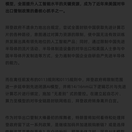
模型，全面提升人工智能水平的关键资源，成为了近年来美国对华
出口管制政策的最核心抓手之一。
拜登政府不遗余力地出台规定，尝试全面封锁中国获取先进计算芯
片的各种路径，意图通过对算力资源的限制，使中国无法有效训练
并发展出具有领先地位的人工智能产品；同时，通过限制中国先进
半导体的流片活动、半导体制造设备的对华出口和美国人士参与中
国半导体开发制造等方式，全力遏制中国企业自研自产先进半导体
的能力。
而在离任前发布的0113规则和0115规则中，拜登政府将限制范围
进一步延申到先进闭源AI模型，并将14/16nm以下逻辑芯片与先进
计算芯片进行绑定，施加“无差别”式的管控。在建立起自芯片、
算力至模型的对华全链路封锁网络后，拜登政府转身离开白宫。
作为对华出口管制大棒最初的挥舞者，特朗普将如何看待和处理拜
登政府留下这一系列政策，是继续加码并加速脱钩断链？或是选择
性删改甚至推倒重来？在众说纷纭，预测未休之时，国产AI大模型