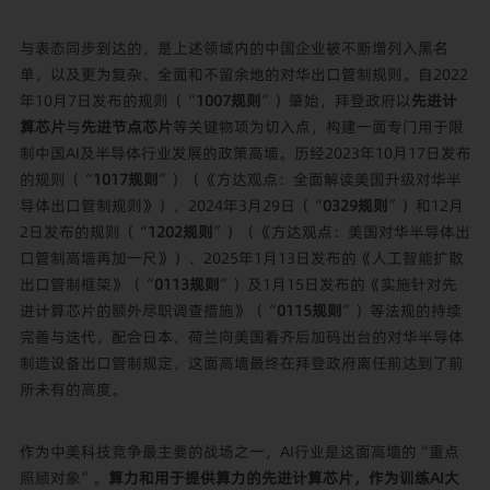
与表态同步到达的，是上述领域内的中国企业被不断增列入黑名
单，以及更为复杂、全面和不留余地的对华出口管制规则。自2022
年10月7日发布的规则（“
1007规则
”）肇始，拜登政府以
先进计
算芯片
与
先进节点芯片
等关键物项为切入点，构建一面专门用于限
制中国AI及半导体行业发展的政策高墙。历经2023年10月17日发布
的规则（“
1017规则
”）（
《方达观点：全面解读美国升级对华半
导体出口管制规则》
）、2024年3月29日（“
0329规则
”）和12月
2日发布的规则（“
1202规则
”）（
《方达观点：美国对华半导体出
口管制高墙再加一尺》
）、2025年1月13日发布的《人工智能扩散
出口管制框架》（“
0113规则
”）及1月15日发布的《实施针对先
进计算芯片的额外尽职调查措施》（“
0115规则
”）等法规的持续
完善与迭代，配合日本、荷兰向美国看齐后加码出台的对华半导体
制造设备出口管制规定，这面高墙最终在拜登政府离任前达到了前
所未有的高度。
作为中美科技竞争最主要的战场之一，AI行业是这面高墙的“重点
照顾对象”。
算力和用于提供算力的先进计算芯片，作为训练AI大