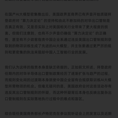
在国产AI大模型密集推出后，美国政界至商界已有声音开始质疑拜
登政府对“算力决定论”的坚持和由此不断加码的对华出口管制是
否真正有效，又是否实际上对美国相关行业带来了更大程度的损
害。但我们注意到，也有不少声音仍确信“算力决定论”的正确
性，甚至有不少政客指责中国企业系通过违反美国出口管制规则获
取到的物项训练生成了先进的AI大模型，并主张要通过更严厉的规
则和更密集的执法来阻却中国人工智能行业的发展。
我们认为这样的指责本身是缺乏依据的。正如前文所述，拜登政府
任期内的对华半导体出口管制政策经历了逐渐扩张与趋严的过程，
而规则变化间的过渡期本身就使中国企业留有合规获取训练AI大模
型所需物项的机会。但毫无疑问的是，美国政府会对这些活动存有
违反其出口管制规则的怀疑，而这种怀疑背后本身也反映出复杂出
口管制规则在实际落地执行过程中的难点和盲区。
综合现任美国商务部长卢特尼克在参议院听证会上的发言以及近期