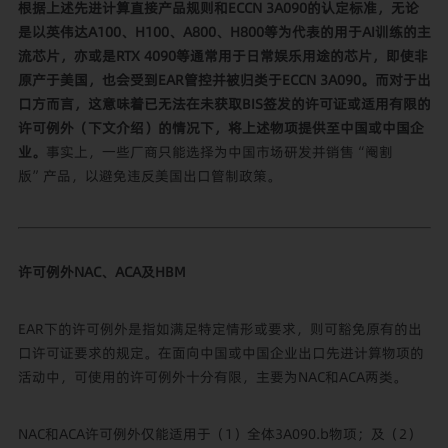
根据上述先进计算直接产品规则和ECCN 3A090的认定标准，无论
是以英伟达A100、H100、A800、H800等为代表的用于AI训练的主
流芯片，亦或是RTX 4090等通常用于日常娱乐用途的芯片，即使非
原产于美国，也会受到EAR管控并被归类于ECCN 3A090。而对于出
口方而言，这意味着已无法在未获取BIS签发的许可证或适用有限的
许可例外（下文介绍）的情况下，将上述物项提供至中国或中国企
业。
事实上，一些厂商只能选择为中国市场研发并销售“阉割
版”产品，以避免违反美国出口管制政策。
许可例外NAC、ACA及HBM
EAR下的许可例外是指如满足特定情形或要求，则可豁免原有的出
口许可证要求的规定。在面向中国或中国企业出口先进计算物项的
活动中，可使用的许可例外十分有限，主要为NAC和ACA两类。
NAC和ACA许可例外仅能适用于（1）全体3A090.b物项；及（2）