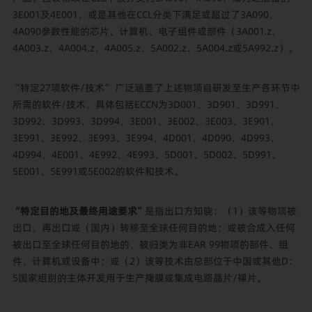
3E001及4E001，或是其他在CCL分类下满足或超过了3A090、
4A090参数性能的芯片、计算机、电子组件或部件（3A001.z、
4A003.z、4A004.z、4A005.z、5A002.z、5A004.z或5A992.z）。
“特定27项软件/技术” 广泛涵盖了上述物项自研发至生产各环节中
所需的软件/技术，具体包括ECCN为3D001、3D901、3D991、
3D992、3D993、3D994、3E001、3E002、3E003、3E901、
3E991、3E992、3E993、3E994、4D001、4D090、4D993、
4D994、4E001、4E992、4E993、5D001、5D002、5D991、
5E001、5E991或5E002的软件和技术。
“特定目的地及最终用途要求”
是指出口方知晓：（1）该等物项被
出口、再出口或（国内）转移至全球任何目的地；或被合成入任何
被出口至全球任何目的地的、被归类为非EAR 99物项的部件、组
件、计算机或设备中；或（2）该等技术由总部位于中国或其他D：
5国家组别的主体开发用于生产掩膜或集成电路晶片/裸片。