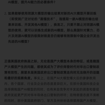
AI模型、提升AI能力的必要条件？
如果能够使用闭源大模型的输出结果对新的AI大模型开展训练
（即受到广泛讨论的“蒸馏技术”，指提取一款AI模型的输出结
果来训练、开发其他AI模型），换言之，只要不禁止对闭源AI模
型的使用，就可以训练生成新的AI模型，那么美国针对算力、芯
片及闭源AI模型的极限封锁是否仍能够有效限制中国企业开发出
先进的AI模型？
正值美国政府换届之际，无论是国产大模型本身的特征，或是随国
产大模型产生的问题，都使其成为了评价拜登时代对华出口管制政
策有效性，展望本届美国政府出口管制政策走向时无法绕开的话题
和最好的观察角度。
事实上，在国产AI大模型爆火后的寥寥数周
内，各个国家、行业及企业的态度差异巨大。在部分美国科技企业
选择拥抱国产AI模型的同时，也有来自竞争对手发起的调查和督促
政府发起更严厉对华半导体出口管制的呼吁；在特朗普态度不清晰
的同时，部分美国政府部门、军方及州纷纷选择禁用国产大模型，