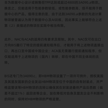
非为数据中心设计或销售但TPP达到或超过4800的3A090.a物项。
换言之，仅能适用于性能参数较低，或性能参数高，但不能用于数
据中心的产品。值得注意的是，由于达到3A090.a参数的先进计算
物项被普遍认为用于数据中心及AI训练，因此事实上能够符合上述
第（2）类描述的物项在实践中相当有限。
此外，NAC与ACA的适用仍有要求及限制。其中，NAC仅可在出口
方向BIS履行了特定的提前通知程序后，才能用于将上述物项直接出
口、再出口至中国或中国企业；ACA虽无需履行提前通知程序，但
仅能适用于上述物项的（国内）转移，即在中国不同主体间的流
转。
BIS还专门为3A090.c，即HBM物项设置了一项许可例外，授权美国
及其盟友国家的企业发运HBM物项至位于中国的自有封装点，并严
格监管该等HBM物项的流转以确保其在封装进最终产品后悉数（偏
差不超过1%）返回该等企业，旨在降低对自身及盟友企业不利影响
的同时，保持对HBM物项的严格监管。