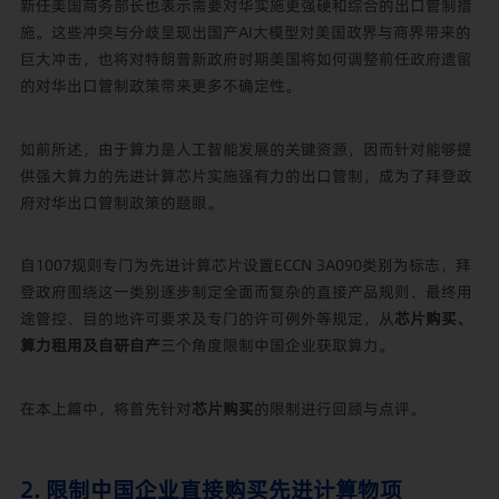
新任美国商务部长也表示需要对华实施更强硬和综合的出口管制措
施。这些冲突与分歧呈现出国产AI大模型对美国政界与商界带来的
巨大冲击，也将对特朗普新政府时期美国将如何调整前任政府遗留
的对华出口管制政策带来更多不确定性。
如前所述，由于算力是人工智能发展的关键资源，因而针对能够提
供强大算力的先进计算芯片实施强有力的出口管制，成为了拜登政
府对华出口管制政策的题眼。
自1007规则专门为先进计算芯片设置ECCN 3A090类别为标志，拜
登政府围绕这一类别逐步制定全面而复杂的直接产品规则、最终用
途管控、目的地许可要求及专门的许可例外等规定，从
芯片购买、
算力租用及自研自产
三个角度限制中国企业获取算力。
在本上篇中，将首先针对
芯片购买
的限制进行回顾与点评。
2. 限制中国企业直接购买先进计算物项