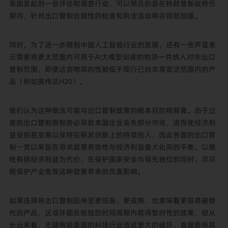
美国发起的一些评估和调查行动，可以预见的是在特朗普新政府任
期内，针对出口管制合规性的检查和执法活动将会得到加强。
同时，为了进一步限制中国人工智能行业的发展，还有一些声音表
示需要将更大范围内可用于AI大模型训练的物项一并纳入对华出口
管制范围，即使这些物项的性能低于现行已经非常宽泛范围内的产
品（例如英伟达H20）。
我们认为这种做法可能与出口管制政策的根本目的相背离。由于过
度的出口管制限制势必导致本国企业丢失部分市场，进而使经济利
益受损甚至难以保持在研发创新上的持续投入，因此各国的出口管
制一贯以来旨在寻求政策有效性与经济利益最大化间的平衡。以牺
牲有限经济利益为代价，在保护国家安全与领先地位的同时，尽可
能保护产业免受这种政策带来的负面影响。
如果选择将出口管制延伸至更低端、更成熟，也意味着更容易被替
代的产品，这或许能在较短的时间周期内取得暂时性的效果，但从
长远来看，无疑将给美国的科技行业造成更大的破坏，直接影响其