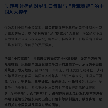
1. 拜登时代的对华出口管制与“异军突起”的中
国AI大模型
作为遏制中国的主要武器，
出口管制
在拜登政府的四年任期内扮演
了重要的角色。以
“小院高墙”
及
“护城河”
为主旨，拜登政府不遗
余力地通过立法与执法手段，将兴起于特朗普上一任期的出口管制
工具推到了史无前例的严厉程度。
所谓“小院高墙”，是指通过选择特定行业及领域，设定全方位的
限制措施，以遏制中国及其他竞争对手的发展水平，从而确保美国
始终居于领先地位。
自2022年下半年起，时任美国总统拜登、沙利
文等重要政府官员、美国商务部等多个部门密集表态，强调
人工智
能（AI）、半导体、量子计算、先进制造、生物科技
等领域在中美
竞争中的重要性，并需要通过出口管制等各类行动来确保美国
的“绝对领先”。
而“护城河”，是指协同在上述行业及领域内具有
举足轻重地位的盟友共同出台出口管制等限制措施，以图步调一致
地形成对中国及其他竞争对手的围堵。