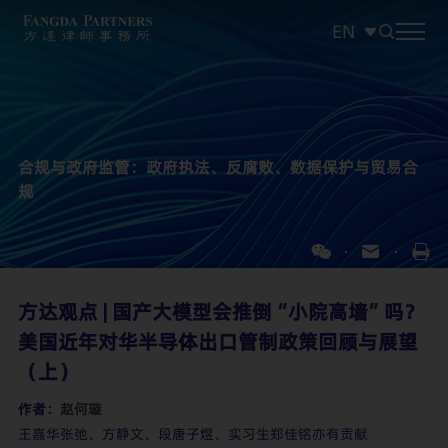
EN
中文
EN
日本語
合规与政府监管：政府执法、反腐败、数据保护与贸易合
规
方达观点 | 国产大模型会推倒“小院高墙”吗？
美国近年对华半导体出口管制政策回顾与展望
（上）
作者：
赵何璇
王嘉华张弛、方静文、段唐子煜、实习生郑佳铭亦有贡献