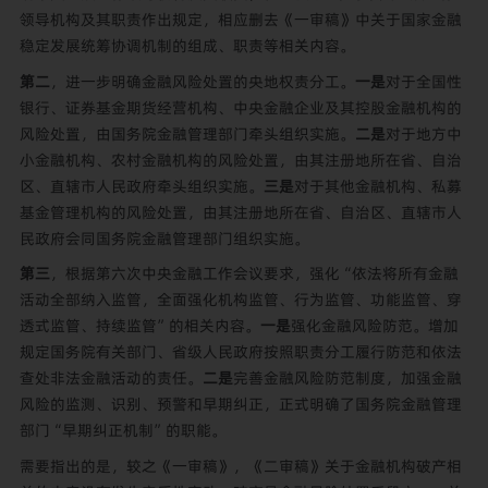
领导机构及其职责作出规定，相应删去《一审稿》中关于国家金融
稳定发展统筹协调机制的组成、职责等相关内容。
第二
，进一步明确金融风险处置的央地权责分工。
一是
对于全国性
银行、证券基金期货经营机构、中央金融企业及其控股金融机构的
风险处置，由国务院金融管理部门牵头组织实施。
二是
对于地方中
小金融机构、农村金融机构的风险处置，由其注册地所在省、自治
区、直辖市人民政府牵头组织实施。
三是
对于其他金融机构、私募
基金管理机构的风险处置，由其注册地所在省、自治区、直辖市人
民政府会同国务院金融管理部门组织实施。
第三
，根据第六次中央金融工作会议要求，强化“依法将所有金融
活动全部纳入监管，全面强化机构监管、行为监管、功能监管、穿
透式监管、持续监管”的相关内容。
一是
强化金融风险防范。增加
规定国务院有关部门、省级人民政府按照职责分工履行防范和依法
查处非法金融活动的责任。
二是
完善金融风险防范制度，加强金融
风险的监测、识别、预警和早期纠正，正式明确了国务院金融管理
部门“早期纠正机制”的职能。
需要指出的是，较之《一审稿》，《二审稿》关于金融机构破产相