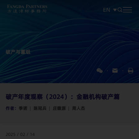
EN
中文
EN
日本語
破产与重组
破产年度观察（2024）：金融机构破产篇
作者：
季诺
陈冠兵
庄馥源
周人杰
2025 / 02 / 14