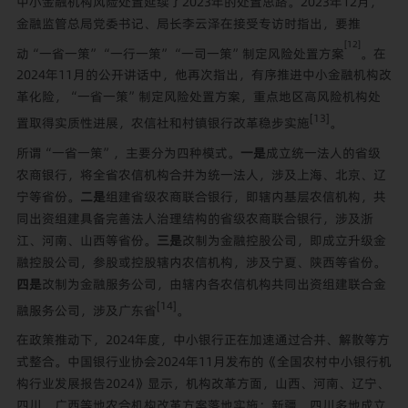
中小金融机构风险处置延续了2023年的处置思路。2023年12月，
金融监管总局党委书记、局长李云泽在接受专访时指出，要推
[12]
动“一省一策”“一行一策”“一司一策”制定风险处置方案
。在
2024年11月的公开讲话中，他再次指出，有序推进中小金融机构改
革化险，“一省一策”制定风险处置方案，重点地区高风险机构处
[13]
置取得实质性进展，农信社和村镇银行改革稳步实施
。
所谓“一省一策”，主要分为四种模式。
一是
成立统一法人的省级
农商银行，将全省农信机构合并为统一法人，涉及上海、北京、辽
宁等省份。
二是
组建省级农商联合银行，即辖内基层农信机构，共
同出资组建具备完善法人治理结构的省级农商联合银行，涉及浙
江、河南、山西等省份。
三是
改制为金融控股公司，即成立升级金
融控股公司，参股或控股辖内农信机构，涉及宁夏、陕西等省份。
四是
改制为金融服务公司，由辖内各农信机构共同出资组建联合金
[14]
融服务公司，涉及广东省
。
在政策推动下，2024年度，中小银行正在加速通过合并、解散等方
式整合。中国银行业协会2024年11月发布的《全国农村中小银行机
构行业发展报告2024》显示，机构改革方面，山西、河南、辽宁、
四川、广西等地农合机构改革方案落地实施；新疆、四川多地成立