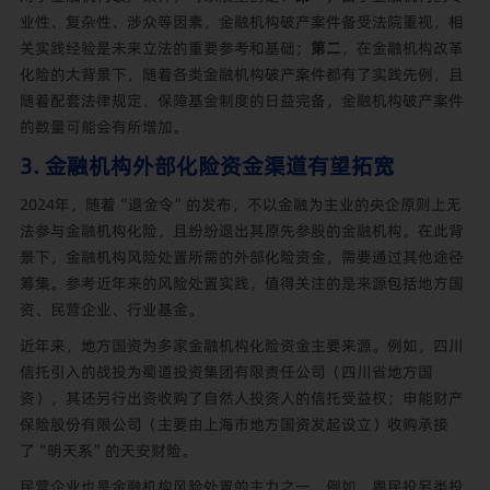
业性、复杂性、涉众等因素，金融机构破产案件备受法院重视，相
关实践经验是未来立法的重要参考和基础；
第二
，在金融机构改革
化险的大背景下，随着各类金融机构破产案件都有了实践先例，且
随着配套法律规定、保障基金制度的日益完备，金融机构破产案件
的数量可能会有所增加。
3. 金融机构外部化险资金渠道有望拓宽
2024年，随着“退金令”的发布，不以金融为主业的央企原则上无
法参与金融机构化险，且纷纷退出其原先参股的金融机构。在此背
景下，金融机构风险处置所需的外部化险资金，需要通过其他途径
筹集。参考近年来的风险处置实践，值得关注的是来源包括地方国
资、民营企业、行业基金。
近年来，地方国资为多家金融机构化险资金主要来源。例如，四川
信托引入的战投为蜀道投资集团有限责任公司（四川省地方国
资），其还另行出资收购了自然人投资人的信托受益权；申能财产
保险股份有限公司（主要由上海市地方国资发起设立）收购承接
了“明天系”的天安财险。
民营企业也是金融机构风险处置的主力之一。例如，粤民投另类投