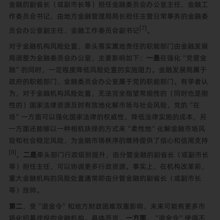
金融的副省长（或副市长等）担任金融委员会办公室主任、金融工
作委员会书记，由地方金融管理局局长担任主管日常事务的金融委
[7]
员会办公室副主任、金融工作委员会副书记
。
对于金融机构风险处置，牵头落实属地责任的职能部门由金融发展
局调整为金融委员会办公室，主要影响如下：
一是
在强化“党管金
融”的同时，一定程度降低风险处置的实施阻力。金融发展局属于
政府的职能部门，金融委员会办公室属于党的职能部门。有学者认
为，对于金融机构风险处置，无法完全指望常规性的（同时也是刚
性的）国家法律资源及时有效地化解市场与社会风险，党的“在
场”一方面可以强化国家法律的权威性，降低法律实施的成本，另
一方面还能够以一种相机抉择的方式来“柔性地”化解金融市场风
险和社会稳定风险，为金融市场秩序的维持提供了信心和信用支持
[8]
。
二是
牵头部门行政级别提升，由分管金融的副省长（或副市长
等）担任主任，可以协调更多行政资源。事实上，在机构改革前，
重大金融机构的风险处置通常即由分管金融的副省长（或副市长
等）挂帅。
第二
，受“退金令”和地方财政困难双重影响，未来可能有更多市
场化招募战投的金融机构。具体而言，
一方面
，“退金令”使得不