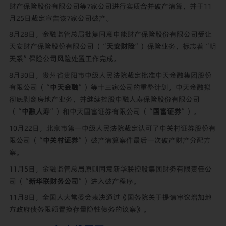
财产保险股份有限公司等7家公司进行实质合并破产清算，并于11
月25日裁定宣告该7家公司破产。
8月28日，金融监管总局批复同意申能财产保险股份有限公司受让
天安财产保险股份有限公司（“
天安财险
”）保险业务，标志着“明
天系”保险公司风险处置工作完成。
8月30日，贵州省贵阳市中级人民法院裁定批准中天金融集团股份
有限公司（“
中天金融
”）等十三家公司的重整计划，中天金融拟
彻底剥离房地产业务，并继续控股中融人寿保险股份有限公司
（“
中融人寿
”）和中天国富证券有限公司（“
国富证券
”）。
10月22日，北京市第一中级人民法院裁定认可了中关村证券股份有
限公司（“
中关村证券
”）破产清算案件最后一次破产财产分配方
案。
11月5日，金融监管总局原则同意新华联控股集团财务有限责任公
司（“
新华联财务公司
”）进入破产程序。
11月8日，全国人大常委会表决通过《国务院关于提请审议增加地
方政府债务限额置换存量隐性债务的议案》。