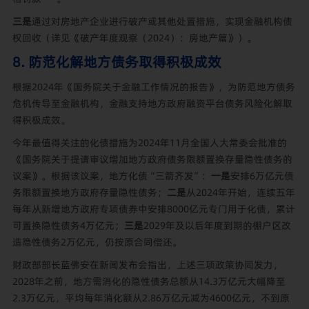
三是
通过对房地产企业进行破产或其他处置措施，实现金融机构债
权回收（详见《破产年度观察（2024）：房地产篇》）。
8. 防范化解地方债务取得积极成效
根据2024年《国务院关于金融工作情况的报告》，为防范地方债务
危机传导至金融机构，金融支持地方政府融资平台债务风险化解取
得积极成效。
今年最值得关注的化债措施为2024年11月全国人大常委会批准的
《国务院关于提请审议增加地方政府债务限额置换存量隐性债务的
议案》。根据该议案，地方化债“三箭齐发”：
一是
安排6万亿元债
务限额置换地方政府存量隐性债务；
二是
从2024年开始，连续五年
每年从新增地方政府专项债券中安排8000亿元专门用于化债，累计
可置换隐性债务4万亿元；
三是
2029年及以后年度到期的棚户区改
造隐性债务2万亿元，仍按原合同偿还。
财政部部长蓝佛安在新闻发布会指出，上述三项政策协同发力，
2028年之前，地方需消化的隐性债务总额从14.3万亿元大幅降至
2.3万亿元，平均每年消化额从2.86万亿元减为4600亿元，不到原