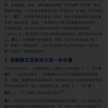
解、处置框架。例如，将构建金融风险“防范化解”扩展至“防范、
预警和处置”；对于非法金融活动由“严厉打击”扩展至“防范和打
击”。
第二
，攻坚事项突出重点。例如，将中小金融机构风险处置
聚焦于重点机构，由此，“高风险中小银行处置取得积极进展”。
背景情况是，据2023年底央行发布的《中国金融稳定报告
（2023）》，国内现存337家高风险金融机构无一例外均为中小银
行。
第三
，工作着眼于积极效果。例如，对于外部冲击由“防
范”调整为“有效应对”；对于地方融资平台债务风险由“防范化
解”进展为“取得积极成效”。
2. 金融稳定顶层设计进一步完善
2024年6月28日，《金融稳定法（草案二次审议稿）》（“
《二审
稿》
”）公开征求意见。《金融稳定法》将全面搭建金融风险防
范、化解、处置机制的基础框架，草案修订可以反映金融稳定顶层
设计的变动情况。较之《金融稳定法（草案）》（“
《一审
[1]
稿》
”），《二审稿》的主要修订如下
：
第一
，呼应2023年3月《党和国家机构改革方案》。《二审稿》明
确中央金融工作领导机构及其职责，在“总则”中对中央金融工作