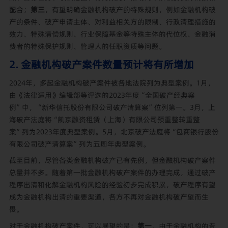
配合；
第三
，有望明确金融机构破产的特殊规则，例如金融机构破
产的条件、破产申请主体、对利益相关方的限制、行政清理措施的
效力、特殊清偿规则、行业保障基金等特殊主体的代位权、金融消
费者的特殊保护规则、管理人的任职资质等问题。
2. 金融机构破产案件数量预计将有所增加
2024年，多起金融机构破产案件被各地法院列为典型案例。1月，
由《法律适用》编辑部等评选的2023年度“全国破产经典案
例”中，“新华信托股份有限公司破产清算案”位列第一。3月，上
海破产法庭将“凯京融资租赁（上海）有限公司预重整转重整
案”列为2023年度典型案例。5月，北京破产法庭将“包商银行股份
有限公司破产清算案”列为五周年典型案例。
截至目前，尽管各类金融机构破产已有先例，但金融机构破产案件
总量并不多。随着第一批金融机构破产案件的办理完成，通过破产
程序出清和化解金融机构风险的经验初步完成积累，破产程序有望
成为金融机构出清的重要渠道，各方不再对金融机构破产望而生
畏。
对于金融机构破产案件，可以展望的是：
第一
，由于金融机构的专