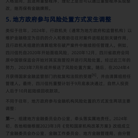
人格混同，且适用重整程序，理论上是否可以通过重整程序实现整
改，继而保有金融牌照。
5. 地方政府参与风险处置方式发生调整
类似于往年，2024年，行政机关（通常为地方政府和监管机构）以
维护金融稳定为目的的介入和救助往往对案件进程起到关键作用，
且行政机关组建的清算组常在破产案件中继续担任管理人。例如，
四川信托自2020年开始面临风险，2020年12月，四川省政府会同
原中国银保监会开始对其实施管控并进行风险处置。经过近三年的
努力，2023年7月形成并报送了风险处置方案。随后，在2024年4
[6]
月获得国家金融监管部门的批复和法院的受理
，并由清算组担任
管理人。最终，四川信托重整计划于9月底表决通过，自然人投资
人后于10月起陆续回收款项。
不同于往年，地方政府参与金融机构风险处置的方式发生两项主要
调整：
第一
，组建地方金融委员会办公室，牵头落实属地责任。2024年
初，各地相继根据2023年3月《党和国家机构改革方案》改组成立
了金融委员会办公室、金融工作委员会、地方金融管理局，由分管