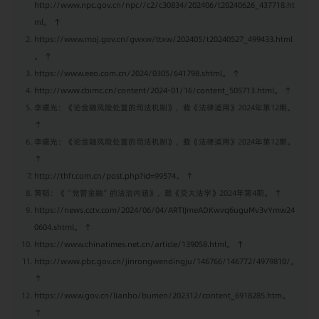
http://www.npc.gov.cn/npc//c2/c30834/202406/t20240626_437718.ht
ml
。
↑
https://www.moj.gov.cn/gwxw/ttxw/202405/t20240527_499433.html
。
↑
https://www.eeo.com.cn/2024/0305/641798.shtml
。
↑
http://www.cbimc.cn/content/2024-01/16/content_505713.html
。
↑
李曙光：《论金融风险处置的司法机制》，载《法律适用》2024年第12期。
↑
李曙光：《论金融风险处置的司法机制》，载《法律适用》2024年第12期。
↑
http://thfr.com.cn/post.php?id=99574
。
↑
黄韬：《“党管金融”的法治内涵》，载《交大法学》2024年第4期。
↑
https://news.cctv.com/2024/06/04/ARTIJmeADKwvq6uguMv3vYmw24
0604.shtml
。
↑
https://www.chinatimes.net.cn/article/139058.html
。
↑
http://www.pbc.gov.cn/jinrongwendingju/146766/146772/4979810/
。
↑
https://www.gov.cn/lianbo/bumen/202312/content_6918285.htm
。
↑