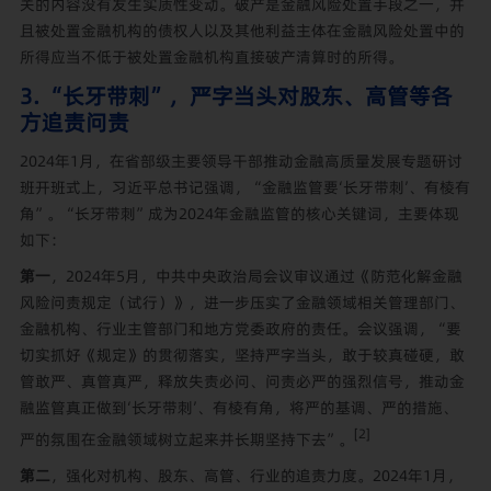
关的内容没有发生实质性变动。破产是金融风险处置手段之一，并
且被处置金融机构的债权人以及其他利益主体在金融风险处置中的
所得应当不低于被处置金融机构直接破产清算时的所得。
3. “长牙带刺”，严字当头对股东、高管等各
方追责问责
2024年1月，在省部级主要领导干部推动金融高质量发展专题研讨
班开班式上，习近平总书记强调，“金融监管要‘长牙带刺’、有棱有
角”。“长牙带刺”成为2024年金融监管的核心关键词，主要体现
如下：
第一
，2024年5月，中共中央政治局会议审议通过《防范化解金融
风险问责规定（试行）》，进一步压实了金融领域相关管理部门、
金融机构、行业主管部门和地方党委政府的责任。会议强调，“要
切实抓好《规定》的贯彻落实，坚持严字当头，敢于较真碰硬，敢
管敢严、真管真严，释放失责必问、问责必严的强烈信号，推动金
融监管真正做到‘长牙带刺’、有棱有角，将严的基调、严的措施、
[2]
严的氛围在金融领域树立起来并长期坚持下去”。
第二
，强化对机构、股东、高管、行业的追责力度。2024年1月，