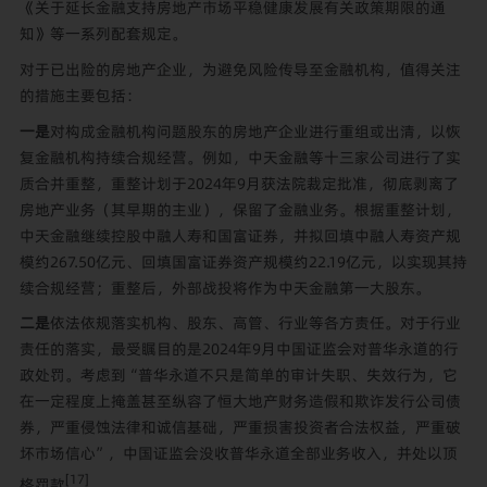
《关于延长金融支持房地产市场平稳健康发展有关政策期限的通
知》等一系列配套规定。
对于已出险的房地产企业，为避免风险传导至金融机构，值得关注
的措施主要包括：
一是
对构成金融机构问题股东的房地产企业进行重组或出清，以恢
复金融机构持续合规经营。例如，中天金融等十三家公司进行了实
质合并重整，重整计划于2024年9月获法院裁定批准，彻底剥离了
房地产业务（其早期的主业），保留了金融业务。根据重整计划，
中天金融继续控股中融人寿和国富证券，并拟回填中融人寿资产规
模约267.50亿元、回填国富证券资产规模约22.19亿元，以实现其持
续合规经营；重整后，外部战投将作为中天金融第一大股东。
二是
依法依规落实机构、股东、高管、行业等各方责任。对于行业
责任的落实，最受瞩目的是2024年9月中国证监会对普华永道的行
政处罚。考虑到“普华永道不只是简单的审计失职、失效行为，它
在一定程度上掩盖甚至纵容了恒大地产财务造假和欺诈发行公司债
券，严重侵蚀法律和诚信基础，严重损害投资者合法权益，严重破
坏市场信心”，中国证监会没收普华永道全部业务收入，并处以顶
[17]
格罚款
。