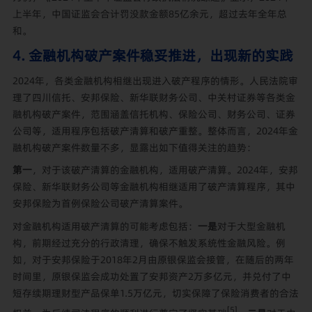
上半年，中国证监会合计罚没款金额85亿余元，超过去年全年总
和。
4. 金融机构破产案件稳妥推进，出现新的实践
2024年，各类金融机构相继出现进入破产程序的情形。人民法院审
理了四川信托、安邦保险、新华联财务公司、中关村证券等各类金
融机构破产案件，范围涵盖信托机构、保险公司、财务公司、证券
公司等，适用程序包括破产清算和破产重整。整体而言，2024年金
融机构破产案件数量不多，显露出如下值得关注的趋势：
第一
，对于该破产清算的金融机构，适用破产清算。2024年，安邦
保险、新华联财务公司等金融机构相继适用了破产清算程序，其中
安邦保险为首例保险公司破产清算案件。
对金融机构适用破产清算的可能考虑包括：
一是
对于大型金融机
构，前期经过充分的行政清理，确保不触发系统性金融风险。例
如，对于安邦保险于2018年2月由原银保监会接管，在随后的两年
时间里，原银保监会成功处置了安邦资产2万多亿元，并兑付了中
短存续期理财型产品保单1.5万亿元，切实保障了保险消费者的合法
[5]