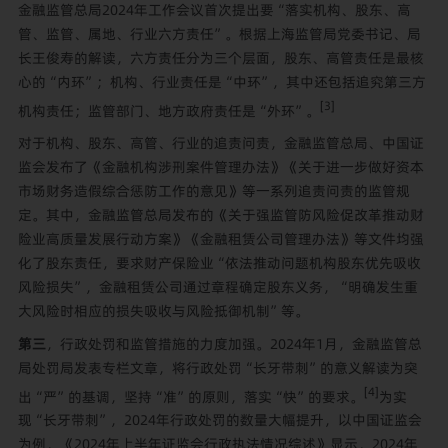
金融监管总局2024年工作会议首次提出要“落实机构、股东、高
管、监管、属地、行业六方责任”。根据上海监管局党委书记、局
长王俊寿的解读，六方责任分为三个层面，股东、高管责任是最核
心的“内环”；机构、行业责任是“中环”，其中还包括追究第三方
[3]
机构责任；监管部门、地方政府责任是“外环”。
对于机构、股东、高管、行业的追责问责，金融监管总局、中国证
监会发布了《金融机构涉刑案件管理办法》《关于进一步做好资本
市场财务造假综合惩防工作的意见》等一系列追责问责的监管规
定。其中，金融监管总局发布的《关于强监管防风险促改革推动财
险业高质量发展行动方案》《金融租赁公司管理办法》等文件均强
化了股东责任，要求财产保险业“依法推动问题机构股东优先吸收
风险损失”，金融租赁公司通过章程确定股东义务，“明确发生重
大风险时相应的损失吸收与风险抵御机制”等。
第三
，行政处罚和监管措施的力度加强。2024年1月，金融监管总
局处罚局发表专栏文章，将行政处罚“长牙带刺”的意义解读为突
[4]
出“严”的基调，坚持“准”的原则，落实“快”的要求。
为实
现“长牙带刺”，2024年行政处罚的数量大幅提升，以中国证监会
为例，《2024年上半年证监会行政执法情况综述》显示，2024年