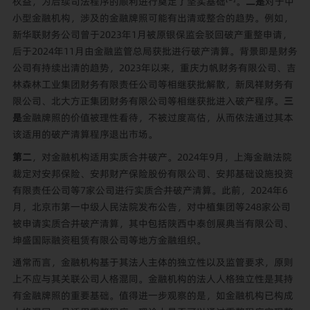
权益，为后续司法程序的顺利进行奠定了坚实基础
。
二是
对于中
小型金融机构，涉及的金融牌照可能有出清或整合的趋势。例如，
新华联财务公司曾于2023年1月被原银保监会驳回破产重整申请，
后于2024年11月由金融监管总局获批进行破产清算。背景即是财务
公司有持续出清的趋势，2023年以来，重庆力帆财务有限公司、吉
林森林工业集团财务有限责任公司等相继获批解散，新凤祥财务有
限公司、北大方正集团财务有限公司等相继获批进入破产程序。
三
是
金融牌照的价值被理性看待，不被过度高估，从而依法通过其本
该适用的破产清算程序退出市场。
第二
，对金融机构适用实质合并破产。2024年9月，上海金融法院
裁定对安邦保险、安邦财产保险股份有限公司、安邦基础设施投资
有限责任公司等7家公司进行实质合并破产清算。此前，2024年6
月，北京市第一中级人民法院发布公告，对中植集团等248家公司
被申请实质合并破产清算，
其中包括陕西中泰创展典当有限公司、
坤盛国际融资租赁有限公司等地方金融组织。
通常而言，金融机构基于其法人主体的独立性以及监管要求，原则
上不应与其关联公司人格混同。金融机构的法人人格独立性是其持
有金融牌照的重要基础。值得进一步观察的是，如金融机构已构成