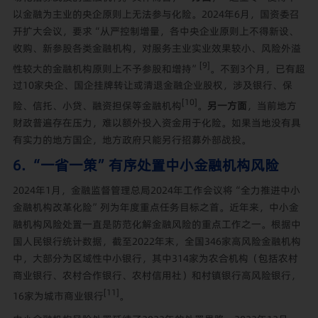
以金融为主业的央企原则上无法参与化险。
2024年6月，国资委召
开扩大会议，要求“从严控制增量，各中央企业原则上不得新设、
收购、新参股各类金融机构，对服务主业实业效果较小、风险外溢
[9]
性较大的金融机构原则上不予参股和增持”
。不到3个月，已有超
过10家央企、国企挂牌转让或清退金融企业股权，涉及银行、保
[10]
险、信托、小贷、融资担保等金融机构
。
另一方面
，当前地方
财政普遍存在压力，难以额外投入资金用于化险。如果当地没有具
有实力的地方国企，地方政府只能另行招募外部战投。
6. “一省一策”有序处置中小金融机构风险
2024年1月，金融监督管理总局2024年工作会议将“全力推进中小
金融机构改革化险”列为年度重点任务目标之首。近年来，中小金
融机构风险处置一直是防范化解金融风险的重点工作之一。根据中
国人民银行统计数据，截至2022年末，全国346家高风险金融机构
中，大部分为区域性中小银行，其中314家为农合机构（包括农村
商业银行、农村合作银行、农村信用社）和村镇银行高风险银行，
[11]
16家为城市商业银行
。