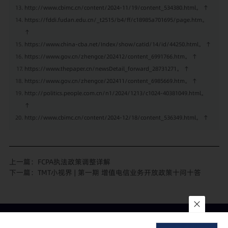
http://www.cbimc.cn/content/2024-11/19/content_534380.html
。
↑
https://fddi.fudan.edu.cn/_t2515/b4/ff/c18985a701695/page.htm
。
↑
https://www.china-cba.net/Index/show/catid/14/id/44250.html
。
↑
https://www.gov.cn/zhengce/202412/content_6991766.htm
。
↑
https://www.thepaper.cn/newsDetail_forward_28731271
。
↑
https://www.gov.cn/zhengce/202411/content_6985669.htm
。
↑
http://politics.people.com.cn/n1/2024/1213/c1024-40381049.html
。
↑
http://www.cbimc.cn/content/2024-12/18/content_536349.html
。
↑
上一篇：
FCPA执法政策调整详解
下一篇：
TMT小视界 | 第一期 增值电信业务开放政策十问十答
联系我们
所在地
订阅