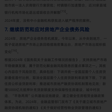
地市统一法人农商银行方案获批；村镇银行加速整合，近30家县域
[15]
银行机构市场化退出或吸收合并解散
。
2024年度，没有中小金融机构获批进入破产程序的案例。
7. 继续防范和应对房地产企业债务风险
2024年，房地产企业债务危机频发。今年以来，从中央到地方，一
揽子促进房地产市场止跌回稳措施密集出台，房地产市场出现积极
[16]
变化
。
根据2024年《国务院关于金融工作情况的报告》，支持房地产市场
平稳健康发展，属于防范化解金融风险隐患的重点事项之一。其核
心内容在于风险防范，具体包括：下调并统一全国层面个人住房贷
款最低首付比例，取消全国层面个人住房贷款利率政策下限，下调
住房公积金贷款利率；推进城市房地产融资协调机制落地见效；新
增5000亿元抵押补充贷款额度支持保障性住房建设、城中村改
造、“平急两用”公共基础设施建设，建立健全住房租赁金融政策
体系。为此，2024年，金融监管部门发布了《关于建立城市房地产
融资协调机制的通知》《关于做好经营性物业贷款管理的通知》