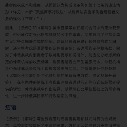
费者维权成本和难度，从而被认为构成《条例》第十七条的违法情
形（详见：本所“
聚焦商事行政法：从消保法实施条例看经营者义
务的强化（下篇）
”）。
因此，《条例》和《解释》虽未直接禁止在格式合同中约定仲裁条
款，但仍通过对强化格式条款的公平性审查，间接限缩了经营者单
方设定争议解决方式的空间。建议经营者在设计预付费格式合同
时，还审慎考虑是否需要约定仲裁条款；若确需约定仲裁条款，除
对于仲裁条款向消费者予以特别提示和说明外，则应充分考虑所约
定的仲裁机构的收费标准、消费者是否会产生差旅成本、仲裁机构
是否允许此类争议线上审理等等细节问题，并慎重设计仲裁条款
（比如区分大额纠纷与小额纠纷的争议解决方式、约定视频开庭
等），在有条件的情况下考虑由消费者通过勾选等方式在经营者提
供的诉讼、仲裁条款中作出选择，以保障在公平性基础上的可协商
性，进一步降低其民事和行政层面的风险。
结语
《条例》《解释》等重要规范对经营者构建预付式消费的合规要
求、风控应对等提出了更高的要求。方达团队始终致力于在消费振