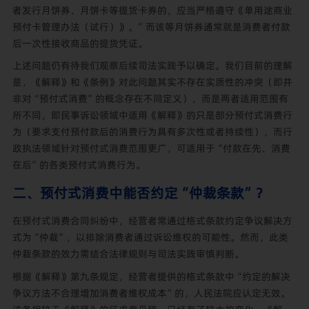
者发行月饼券、月饼卡等提货卡券的，应当严格遵守《单用途商业
预付卡管理办法（试行）》。”而该等月饼券通常就是消费者付款
后一次性接收商品的提货凭证。
上述问题仍有待我们观察后续司法实践予以确定。我们目前的理解
是，《解释》和《条例》对此问题其实不存在实质性的冲突（即并
非对“预付式消费”的概念存在不同定义），而是两者适用范围有
所不同，即民事诉讼领域中适用《解释》的只是部分预付式消费行
为（要求支付预付款后的消费行为具有多次性或者持续性），而行
政执法领域针对预付式消费范围更广，可适用于“付款在先、消费
在后”的各类预付式消费行为。
二、预付式消费中能否约定“仲裁条款”？
在预付式消费合同纠纷中，经营者常通过格式条款约定争议解决方
式为“仲裁”，以排除消费者通过诉讼维权的可能性。然而，此类
仲裁条款的效力需结合法律规则与司法实践审慎判断。
根据《解释》第九条规定，经营者提供的格式条款中“约定的解决
争议方法不合理增加消费者维权成本”的，人民法院应认定无效。