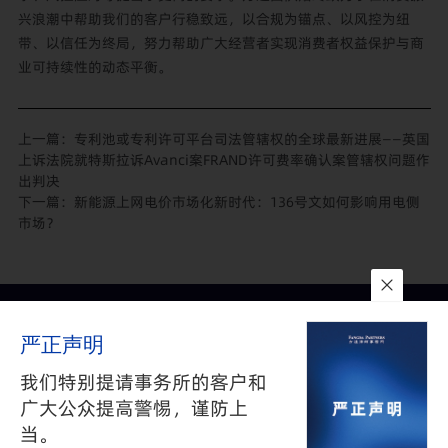
兴浪潮中帮助我们的客户行稳致远，以合规为锚点、以风控为纽
带、以信任为终局，努力帮助广大经营者实现消费者权益保护与商
业可持续性的动态平衡。
上一篇：
专利池或专利许可平台司法管辖权的全球最新进展——英国
上诉法院就特斯拉诉Avanci案FRAND许可费率确认案管辖权问题作
出判决
下一篇：
新能源上网电价市场化新时代：136号文如何影响用电侧
市场？
联系我们
所在地
订阅
严正声明
隐私政策
与
免责声明
沪公网安备 31010602002626号
沪ICP备05009743号-1
我们特别提请事务所的客户和
©2025 FANGDA PARTNERS. ALL RIGHTS RESERVED 上海市方达
广大公众提高警惕，谨防上
律师事务所版权所有
当。