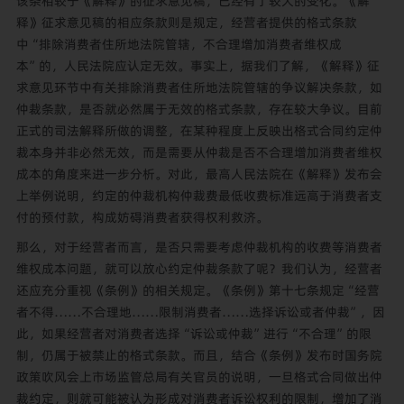
该条相较于《解释》的征求意见稿，已经有了较大的变化。《解
释》征求意见稿的相应条款则是规定，经营者提供的格式条款
中“排除消费者住所地法院管辖，不合理增加消费者维权成
本”的，人民法院应认定无效。事实上，据我们了解，《解释》征
求意见环节中有关排除消费者住所地法院管辖的争议解决条款，如
仲裁条款，是否就必然属于无效的格式条款，存在较大争议。目前
正式的司法解释所做的调整，在某种程度上反映出格式合同约定仲
裁本身并非必然无效，而是需要从仲裁是否不合理增加消费者维权
成本的角度来进一步分析。对此，最高人民法院在《解释》发布会
上举例说明，约定的仲裁机构仲裁费最低收费标准远高于消费者支
付的预付款，构成妨碍消费者获得权利救济。
那么，对于经营者而言，是否只需要考虑仲裁机构的收费等消费者
维权成本问题，就可以放心约定仲裁条款了呢？我们认为，经营者
还应充分重视《条例》的相关规定。《条例》第十七条规定“经营
者不得……不合理地……限制消费者……选择诉讼或者仲裁”，因
此，如果经营者对消费者选择“诉讼或仲裁”进行“不合理”的限
制，仍属于被禁止的格式条款。而且，结合《条例》发布时国务院
政策吹风会上市场监管总局有关官员的说明，一旦格式合同做出仲
裁约定，则就可能被认为形成对消费者诉讼权利的限制，增加了消