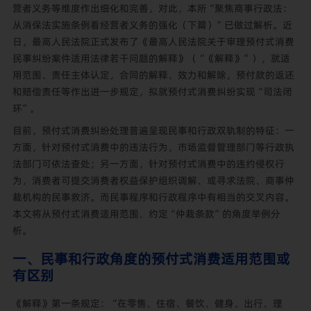
营者义务等维度作出细化和完善，对此，本所“
聚焦商事行政法：
从消保法实施条例看经营者义务的强化（下篇）
”已做过解析。近
日，最高人民法院正式发布了《最高人民法院关于审理预付式消费
民事纠纷案件适用法律若干问题的解释》（“《解释》”），就适
用范围、责任主体认定，合同的解释、效力和解除，预付款的返还
和赔偿责任等作出进一步规定，拟就预付式消费纠纷实现“司法闭
环”。
目前，预付式消费纠纷处理普遍呈现民事和行政双轨制的特征：一
方面，针对预付式消费中的违法行为，市场监督管理部门等行政执
法部门可依法查处；另一方面，针对预付式消费中的违约侵权行
为，消费者可提交消费者权益保护组织调解、或寻求法院、商事仲
裁机构的民事救济。而民事程序和行政程序中有相当的交叉内容。
本文将从预付式消费适用范围、约定“仲裁条款”的角度举例分
析。
一、民事和行政角度的预付式消费适用范围或
有区别
《解释》第一条规定：“在零售、住宿、餐饮、健身、出行、理