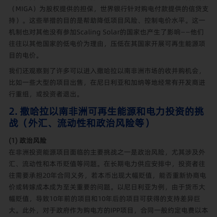
（MIGA）为股权提供的担保，世界银行针对购电付款提供的信贷支
持）。这些举措的目的是帮助降低项目风险、控制电价水平。这一
机制也对其他没有参加Scaling Solar的国家也产生了影响——他们
往往以其他国家的低电价为理由，压低在其国家开展可再生能源项
目的电价。
我们还观察到了许多可以进入撒哈拉以南非洲市场的收并购机会，
比如一些大型的项目出售，在尼日利亚和加纳等地经常有开发商进
行重组，或投资者退出。
2. 撒哈拉以南非洲可再生能源和电力投资的挑
战（外汇、流动性和政治风险等）
(1) 政治风险
在非洲投资能源项目面临的主要挑战之一是政治风险，尤其涉及外
汇、流动性和本币贬值等问题。在长期电力供应安排中，投资者往
往需要承担20年合同义务，若本币出现大幅贬值，能否重新协商电
价或转嫁成本成为至关重要的问题。以尼日利亚为例，由于货币大
幅贬值，导致10年前的项目和10年后的项目可获得的支持差异巨
大。此外，对于政府作为购电方的
IPP项目，合同一般约定电费以本