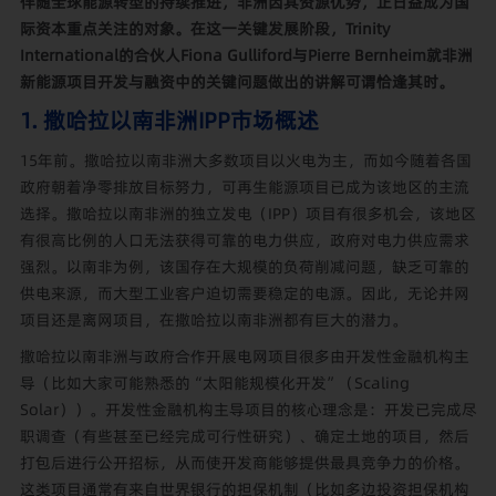
伴随全球能源转型的持续推进，非洲因其资源优势，正日益成为国
际资本重点关注的对象。在这一关键发展阶段，Trinity
International的合伙人Fiona Gulliford与Pierre Bernheim就非洲
新能源项目开发与融资中的关键问题做出的讲解可谓恰逢其时。
1. 撒哈拉以南非洲IPP市场概述
15年前。撒哈拉以南非洲大多数项目以火电为主，而如今随着各国
政府朝着净零排放目标努力，可再生能源项目已成为该地区的主流
选择。撒哈拉以南非洲的独立发电（IPP）项目有很多机会，该地区
有很高比例的人口无法获得可靠的电力供应，政府对电力供应需求
强烈。以南非为例，该国存在大规模的负荷削减问题，缺乏可靠的
供电来源，而大型工业客户迫切需要稳定的电源。因此，无论并网
项目还是离网项目，在撒哈拉以南非洲都有巨大的潜力。
撒哈拉以南非洲与政府合作开展电网项目很多由开发性金融机构主
导（比如大家可能熟悉的“太阳能规模化开发”
（Scaling
Solar））。开发性金融机构主导项目的核心理念是：开发已完成尽
职调查（有些甚至已经完成可行性研究）、确定土地的项目，然后
打包后进行公开招标，从而使开发商能够提供最具竞争力的价格。
这类项目通常有来自世界银行的担保机制（比如
多边投资担保机构