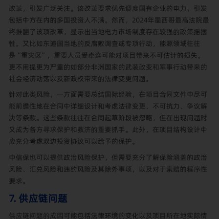
改革，引发广泛关注。该改革要求优先调度国有企业的电力，引发
包括中方在内的多国投资人不满。然而，2024年墨西哥最高法院最
终推翻了该项改革，显示出当地电力市场制度存在较强的政策摇摆
性。又比如东道国当地的反腐败调查或专项行动，能源领域往往
是“重灾区”，重要人员受牵连可能对项目带来不可估计的损失。
更不用提更为严重的如部分非洲国家的武装政变和军事行动带来的
社会经济动荡以及新政权带来的法律变更问题。
针对此类风险，一方面需要总结国际经验，在项目合同文件中尽可
能前瞻性地在合同中详细设计和考虑法律变更、不可抗力、争议解
决等条款。这些条款往往在合同起草阶段被忽略，但在出现问题时
又成为各方寻求保护和救济的重要抓手。此外，在项目结构设计中
应充分考虑双边投资协议可以给予的保护。
中信保也可以提供政治风险保护，但需要充分了解保险涵盖的政治
风险、汇兑风险和违约风险及其除外事项，以及对于索赔的程序性
要求。
7. 供应链问题
供应链问题的成因可能包括法律环境的变化以及项目所在地实际情