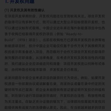
1. 开发权问题
(1) 开发权及其有效性确认
在项目开发早期阶段，开发权问题往往受到较高关注。项目开发权
的取得可以有多种方式，既可以通过大型公开招标获取开发权，也
可以通过议标形式取得。中国企业近年来在海外新能源项目中也热
衷于收购已经取得开发权的项目（例如“Ready-to-
Build”（RTB）项目）。当前在收购他方已获得开发权的非洲等地
新能源项目时，部分中国企业可能仅仅基于合作方关于其拥有开发
权的表示即准备进入项目，而忽略对于合作方项目开发权的取得开
展完整的尽职调查。从法律角度，在考虑开发权及其有效性的问题
时，我们建议企业应详细追问和调查：项目开发权是以何种形式体
现、由何种路径和程序取得、开发权是否仍有效。
此类问题在中资企业考虑项目的融资时尤为突出。例如，如果开发
权源自一份前期协议或谅解备忘录，而该协议或备忘录中约定的关
键时间节点已届满；若企业未能提供有效证据证明开发权仍持续有
效，则在银行进行项目融资尽调时，开发权的合法性、有效性将成
为关注重点。在缺乏充分证据的情况下，法律顾问很难就开发权问
题提供具有说服力的法律确认意见。因此，在当前越来越多的项目