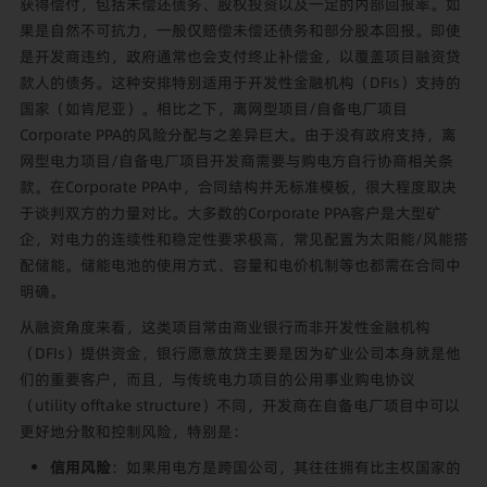
获得偿付，包括未偿还债务、股权投资以及一定的内部回报率。如
果是自然不可抗力，一般仅赔偿未偿还债务和部分股本回报。即使
是开发商违约，政府通常也会支付终止补偿金，以覆盖项目融资贷
款人的债务。这种安排特别适用于开发性金融机构（DFIs）支持的
国家（如肯尼亚）。相比之下，离网型项目/自备电厂项目
Corporate PPA的风险分配与之差异巨大。由于没有政府支持，离
网型电力项目/自备电厂项目开发商需要与购电方自行协商相关条
款。在Corporate PPA中，合同结构并无标准模板，很大程度取决
于谈判双方的力量对比。大多数的Corporate PPA客户是大型矿
企，对电力的连续性和稳定性要求极高，常见配置为太阳能/风能搭
配储能。储能电池的使用方式、容量和电价机制等也都需在合同中
明确。
从融资角度来看，这类项目常由商业银行而非开发性金融机构
（DFIs）提供资金，银行愿意放贷主要是因为矿业公司本身就是他
们的重要客户，而且，与传统电力项目的公用事业购电协议
（utility offtake structure）不同，开发商在自备电厂项目中可以
更好地分散和控制风险，特别是：
信用风险
：如果用电方是跨国公司，其往往拥有比主权国家的