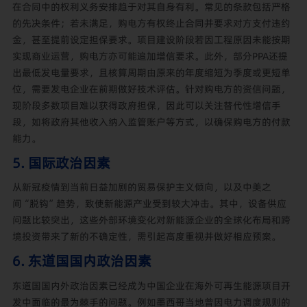
在合同中的权利义务安排趋于对其自身有利。常见的条款包括严格
的先决条件；若未满足，购电方有权终止合同并要求对方支付违约
金，甚至提前设定担保要求。项目建设阶段若因工程原因未能按期
实现商业运营，购电方亦可能追加增信要求。此外，部分PPA还提
出最低发电量要求，且核算周期由原来的年度缩短为季度或更短单
位，需要发电企业在前期做好技术评估。针对购电方的资信问题，
现阶段多数项目难以获得政府担保，因此可以关注替代性增信手
段，如将政府其他收入纳入监管账户等方式，以确保购电方的付款
能力。
5. 国际政治因素
从新冠疫情到当前日益加剧的贸易保护主义倾向，以及中美之
间“脱钩”趋势，致使新能源产业受到较大冲击。其中，设备供应
问题比较突出，这些外部环境变化对新能源企业的全球化布局和跨
境投资带来了新的不确定性，需引起高度重视并做好相应预案。
6. 东道国国内政治因素
东道国国内外政治因素已经成为中国企业在海外可再生能源项目开
发中面临的最为棘手的问题。例如墨西哥当地曾因电力调度规则的