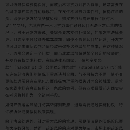
可以通过保险获得保障，而政治不可抗力则较为复杂，通常需要在
合同中单独谈判并明确规定。在发生不可抗力事件时，值得注意的
是，即便开发方的义务被暂停，购买方仍然需要履行“照付不
议”的义务。尤其在由于不可抗力事件导致项目无法正常运营的情
况下，对于开发方来说，关键是要求支付补偿金。如果发生法律变
更，且该变更导致额外成本增加，即使不影响项目的运营，开发方
也可以要求重新谈判合同条款来弥补这些增加的成本。在这种情况
下，通常会设定一个门槛，即当成本增加超过某个预定的金额时，
开发方有权要求补偿。在民法体系国家，“情势变更条
款”（hardship）或“合同稳定性条款”（stabilization）也可能
允许在经济失衡的情况下重新谈判合同。与不可抗力不同，情势变
更条款通常只有在承包方面临极为严重的损失时才会被触发。尽管
在实践中鲜有真正使用这一条款的案例，但有些项目发起人确实会
在考虑将其作为一个谈判手段。
如何降低这些风险并将其转嫁到政府，通常需要通过实施协议、特
许权协议或类似协议来实现。
除了协议处理外，针对重大风险的管理，常见做法是购买保险以覆
盖大多数风险。然而，政治风险的应对更为复杂。市场上的政治风