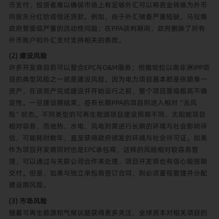
币支付，投资者难以确保市场上有足够外汇可以将资金转换为外币
向股东分红给或偿还贷款。例如，由于外汇储备严重短缺，马拉维
政府曾面临严重的流动性问题；在PPA谈判期间，政府删除了所有
外币账户和外汇支付支持相关的条款。
(2) 建设风险
许多开发商目前可以整合EPC与O&M服务；但撒哈拉以南非洲IPP项
目的典型风险之一就是建设风险。因为电力项目基本都是依赖单一
资产，在该资产完成建设并开始运行之前，整个项目面临极高不确
定性。一旦建设期结束，签有长期PPA的项目则进入相对“去风
险”状态。不同类型的可再生能源项目建设周期不同，太阳能项目
相对容易，而地热、水电、风电则需进行长期的环境与社会影响评
估，可能耗时数年，直至获得政府颁发的环境与社会许可证。如果
作为项目开发商同时也是EPC承包商，这样的风险相对较容易管
理，可以通过与关联公司合作来处理，项目开发商也有信心能按期
交付。但是，如果与独立承包商签订合同，则必须重视管理并分配
建设期风险。
(3) 市场风险
随着可再生能源和气候议题获得更多关注，全球资本对相关项目的