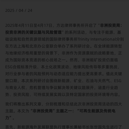
2025 / 04 / 24
2025年4月11日至4月17日，方达律师事务所开启了“
非洲投资周：
投资非洲的关键议题与风险管理
”的系列活动，与专注于能源、基
础设施和自然资源领域的国际律师事务所Trinity International分别
在方达上海和北京办公室联合举办了系列研讨会。在全球能源转型
与地缘经济格局重塑的背景下，非洲作为资源禀赋的战略要地，正
成为国际资本竞逐的核心战场之一。然而，非洲能矿投资仍面临
ESG合规标准升级、本土化政策波动、地缘风险传导等多重挑战，
对行业参与者的风险预判与动态适应能力提出更高要求。值此关键
窗口期，本次系列研讨会围绕新能源、矿业、石油与天然气、ESG
与商业人权、危机管理与争议解决等关键议题展开，涵盖行业趋
势、投资风险、可持续发展实践以及特定国家的投资环境等内容。
我们将推出系列文章，分别梳理和总结此次非洲投资周活动的四大
主题。本文为
“非洲投资周”主题之一：“可再生能源及传统电
力”
。
首先，新能源海外发展联盟执行理事长兼秘书长张世国先生进行了