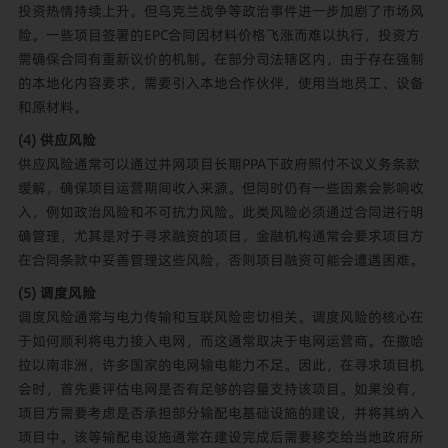
投资热情持续上升。但乌克兰战争等政治事件进一步加剧了市场风
险。一些项目签署的EPC合同因材料价格飞涨而难以执行，投资方
需确保合同有重新议价的机制。在部分司法辖区内，由于存在强制
的本地化内容要求，需要引入本地合作伙伴，使用当地员工、设备
和原材料。
(4) 供应风险
供应风险通常可以通过并网项目长期PPA下政府照付不议义务条款
缓解，确保项目运营期间收入来源。但同时仍有一些因素会影响收
入，例如政治风险和不可抗力风险。此类风险必须通过合同进行明
确管理，尤其是对于寻求融资的项目，金融机构通常会要求项目方
在合同条款中妥善管理这些风险，否则项目融资可能会遭遇困难。
(5) 调度风险
调度风险通常与电力传输和互联风险密切相关。调度风险的核心在
于如何顺利将电力接入电网，而这通常取决于电网运营商。在撒哈
拉以南非洲，许多国家的电网输电能力不足。因此，在寻求项目机
会时，
首先要评估电网是否有足够的容量支持该项目。
如果没有，
项目方需要考虑是否承担部分输配电基础设施的建设，并将其纳入
项目中。该等输配电设施通常在建设完成后需要移交给当地政府所