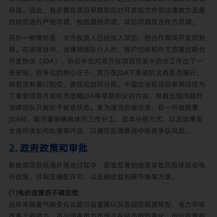
存疑。因此，有必要在项目早期即应对开发权文件的法律效力及履
约状态进行严格尽调，包括国别尽调、项目尽调及合作方尽调。
另外一种情形是，中方投资人已经加入项目，但合作期间开发权到
期。在该项目中，当律师团队介入时，客户已经和外方签署过联合
开发协议（JDA），协议中也对双方在项目开发中的分工作出了一
些安排。但争议的核心在于：双方在JDA下承诺的义务是否履行，
倘若没有履行到位，责任应如何分担。中国企业在项目早期往往为
了拿到项目开发权而忽略JDA等早期协议的内容，导致出现问题时
法律团队只能处于被动状态。更为适当的做法是，在一开始签署
JDA时，就尽量明确具体的工作分工、成本分担方式，以及如果发
生违约该如何处理等内容，以便在后续推进中降低争议风险。
2. 政府政策和审批
新能源项目在海外落地过程中，面临显著的政策审批风险体现在电
价政策、并网及输配许可、以及碳收益和碳市场等方面。
(1)电价政策的不确定性
近年来随着气候变化议题日益重要以及各国在能源转型、电力市场
改革上的努力，不少国家电力市场正在经历剧烈变化，电价政策的