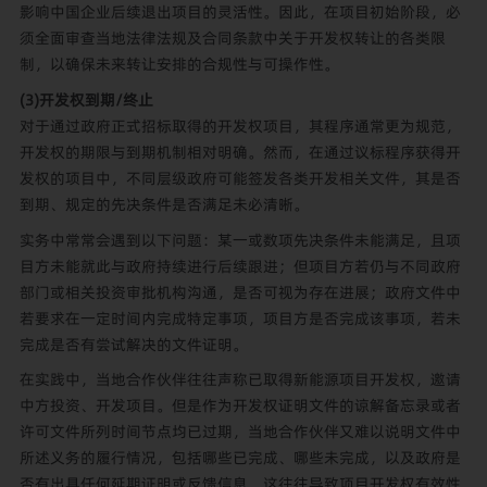
影响中国企业后续退出项目的灵活性。因此，在项目初始阶段，必
须全面审查当地法律法规及合同条款中关于开发权转让的各类限
制，以确保未来转让安排的合规性与可操作性。
(3)开发权到期/终止
对于通过政府正式招标取得的开发权项目，其程序通常更为规范，
开发权的期限与到期机制相对明确。然而，在通过议标程序获得开
发权的项目中，不同层级政府可能签发各类开发相关文件，其是否
到期、规定的先决条件是否满足未必清晰。
实务中常常会遇到以下问题：某一或数项先决条件未能满足，且项
目方未能就此与政府持续进行后续跟进；但项目方若仍与不同政府
部门或相关投资审批机构沟通，是否可视为存在进展；政府文件中
若要求在一定时间内完成特定事项，项目方是否完成该事项，若未
完成是否有尝试解决的文件证明。
在实践中，当地合作伙伴往往声称已取得新能源项目开发权，邀请
中方投资、开发项目。但是作为开发权证明文件的谅解备忘录或者
许可文件所列时间节点均已过期，当地合作伙伴又难以说明文件中
所述义务的履行情况，包括哪些已完成、哪些未完成，以及政府是
否有出具任何延期证明或反馈信息。这往往导致项目开发权有效性