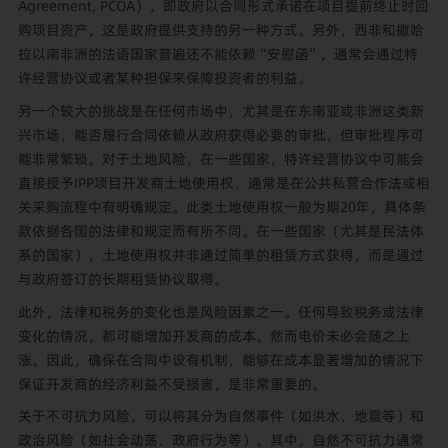
Agreement, PCOA），即政府以合同形式承诺在项目提前终止时回
购项目资产，这是政府提供支持的另一种方式。另外，西非和撒哈
拉以南非洲的法语国家普遍还不能依赖“安慰函”，通常会通过特
许经营协议或者某种担保来保障投资者的利益。
另一个较大的挑战是在任何市场中，尤其是在东南亚或非洲这类新
兴市场，能否履行合同依赖从政府获得必要的审批，但审批程序可
能非常繁琐。对于土地风险，在一些国家，特许经营协议中可能会
直接授予IPP项目开发商土地使用权，通常是在公共私营合作法或相
关采购流程中有明确规定。此类土地使用权一般为期20年，具体条
款依据各国的法律和规定而有所不同。在一些国家（尤其是民法体
系的国家），土地使用权并非通过简单的租赁方式获得，而是通过
与政府签订的长期租赁协议取得。
此外，法律和税务的变化也是风险因素之一。任何导致税务或法律
变化的情况，都可能增加开发商的成本。然而电价未必会随之上
涨。因此，确保在合同中设有机制，能够在成本显著增加的情况下
保证开发商的经济利益不受损害，是非常重要的。
关于不可抗力风险，可以将其分为自然事件（如洪水、地震等）和
政治风险（如社会动荡、政府行为等）。其中，自然不可抗力通常