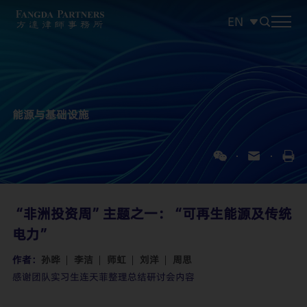
EN
中文
EN
日本語
能源与基础设施
“非洲投资周”主题之一：“可再生能源及传统
电力”
作者：
孙晔
李洁
师虹
刘洋
周思
感谢团队实习生连天菲整理总结研讨会内容