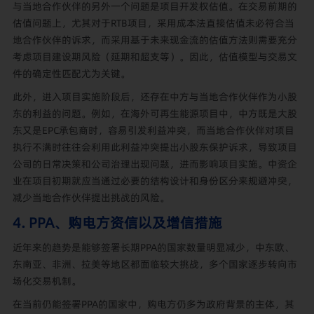
与当地合作伙伴的另外一个问题是项目开发权估值。在交易前期的
估值问题上，尤其对于RTB项目，采用成本法直接估值未必符合当
地合作伙伴的诉求，而采用基于未来现金流的估值方法则需要充分
考虑项目建设期风险（延期和超支等）。因此，估值模型与交易文
件的确定性匹配尤为关键。
此外，进入项目实施阶段后，还存在中方与当地合作伙伴作为小股
东的利益的问题。例如，在海外可再生能源项目中，中方既是大股
东又是EPC承包商时，容易引发利益冲突，而当地合作伙伴对项目
执行不满时往往会利用此利益冲突提出小股东保护诉求，导致项目
公司的日常决策和公司治理出现问题，进而影响项目实施。中资企
业在项目初期就应当通过必要的结构设计和身份区分来规避冲突，
减少当地合作伙伴提出挑战的风险。
4. PPA、购电方资信以及增信措施
近年来的趋势是能够签署长期PPA的国家数量明显减少，中东欧、
东南亚、非洲、拉美等地区都面临较大挑战，多个国家逐步转向市
场化交易机制。
在当前仍能签署PPA的国家中，购电方仍多为政府背景的主体，其