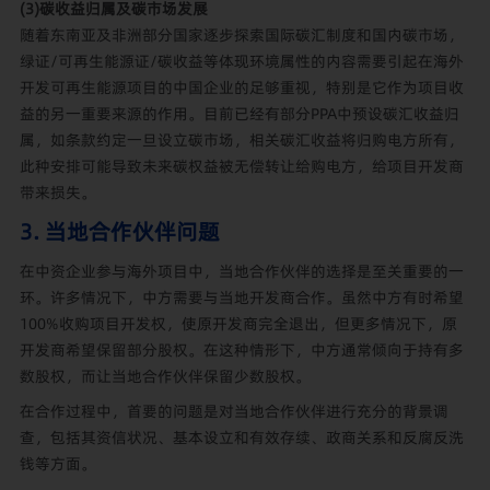
(3)碳收益归属及碳市场发展
随着东南亚及非洲部分国家逐步探索国际碳汇制度和国内碳市场，
绿证/可再生能源证/碳收益等体现环境属性的内容需要引起在海外
开发可再生能源项目的中国企业的足够重视，特别是它作为项目收
益的另一重要来源的作用。目前已经有部分PPA中预设碳汇收益归
属，如条款约定一旦设立碳市场，相关碳汇收益将归购电方所有，
此种安排可能导致未来碳权益被无偿转让给购电方，给项目开发商
带来损失。
3. 当地合作伙伴问题
在中资企业参与海外项目中，当地合作伙伴的选择是至关重要的一
环。许多情况下，中方需要与当地开发商合作。虽然中方有时希望
100%收购项目开发权，使原开发商完全退出，但更多情况下，原
开发商希望保留部分股权。在这种情形下，中方通常倾向于持有多
数股权，而让当地合作伙伴保留少数股权。
在合作过程中，首要的问题是对当地合作伙伴进行充分的背景调
查，包括其资信状况、基本设立和有效存续、政商关系和反腐反洗
钱等方面。