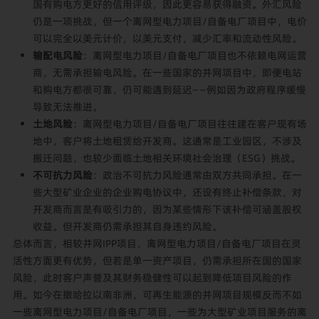
国有购电方更好的信用评级，因此更容易获得融资。外汇风险
仍是一项挑战，但一个离网型电力项目/自备电厂项目中，电价
可以完全以美元计价，以美元支付，减少汇率和流动性风险。
输配电风险
：离网型电力项目/自备电厂项目也不依赖电网运营
商，无需承担输电风险。在一些国家的并网项目中，即便电站
和购电方都很可靠，仍可能遇到延迟——例如因为政府程序缓慢
导致无法推进。
土地风险
：离网型电力项目/自备电厂项目往往建在客户现有场
地中，客户将土地租赁给开发商。这通常是工业园区，不涉及
搬迁问题，也较少面临土地相关环境社会治理（ESG）挑战。
不可抗力风险
：政治不可抗力风险通常由双方共同承担。在一
些大型矿业企业的企业购电协议中，还设有终止补偿条款，对
开发商而言是有吸引力的，因为某些情形下该补偿可涵盖股权
收益。但开发商仍需承担其自身违约风险。
总体而言，相较并网IPP项目，离网型电力项目/自备电厂项目在灵
活性方面更有优势，但若是单一资产项目，仍需承担所在国的国家
风险，此时客户声誉及其财务稳健性可以起到降低项目风险的作
用。如今在撒哈拉以南非洲，可再生能源的并网项目规模反而不如
一些离网型电力项目/自备电厂项目，一些为大型矿业项目服务的离