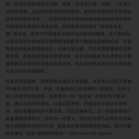
险。政治风险包括政局不稳、战争、法律变化等。同样，一旦电力
交付到电网，之后的风险应由政府承担。政府应负责运营方在项目
发电后的接收义务，一旦因为政府未能如期建设输电线路或发生技
术障碍而导致电力无法并网，应由政府承担支付“视同发电电
费”的义务，即支付开发商无法接收电力期间的费用。由于撒哈拉
以南非洲的许多地区在电网输电和配电方面缺乏足够的投资，项目
面临的传输系统风险较大。如果出现问题，开发商需要确保合同足
够完善，能够偿还债务并管理项目。此外非洲国家的公用事业公司
通常缺乏足够的流动性和信用支持，因此项目开发商往往也面临很
大的支付和信用风险。
在非洲英语国家，政府通常会提供主权担保，保证电力购买方根据
PPA履行支付义务。然而，在撒哈拉以南非洲的一些国家，政府可
能不愿提供此类担保，而是提供一种“安慰函”或类似的书面承
诺，确认政府支持项目。以肯尼亚为例，尽管政府不提供主权担
保，但会签署类似的书面承诺。对投资者来说，这一书面承诺虽不
具备强制法律效力，但仍有一定意义。因为到目前为止肯尼亚的购
电方拥有较好的支付记录，投资者仍愿意能接受该风险。尼日利亚
则发展出“出售/回购期权协议”（Put and Call Option