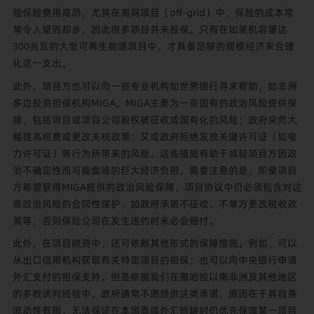
险保险费用高昂，尤其在离网项目（off-grid）中，保险的成本常
常令人望而却步，因此很多项目并未投保。只有在如装机容量达
300兆瓦的大型可再生能源项目中，才具备足够的规模经济来合理
化这一支出。
此外，项目方也可以向一些专业机构如世界银行寻求帮助，如非洲
多边投资担保机构MIGA。MIGA主要为一些固有的政治风险提供保
障，包括项目或项目公司股权被征收或国有化的风险；政府突然大
幅提高税费或更改关税政策；又或政府拒绝发放关键许可证（如电
力许可证）等行为所带来的风险。这些措施有助于减轻项目方因政
治不确定性而可能面临的巨大经济负担。需要注意的是，即便项目
方希望获得MIGA提供的政治风险保障，项目协议中仍必须包含对这
些政治风险的合同性保护，如政府承诺不征收、不单方更改税收政
策等，否则保险公司在发生违约时未必会赔付。
此外，在项目融资中，还可依赖其他形式的保障措施。例如，可以
从出口信用机构获取有关特定项目的担保；也可以向中央银行申请
外汇支付的担保支持。但是依据我们在撒哈拉以南非洲及其他地区
的多数谈判经验中，政府通常不愿提供这类承诺，原因在于其自身
流动性有限，无法保证在本国面临外汇短缺时仍优先保障某一项目