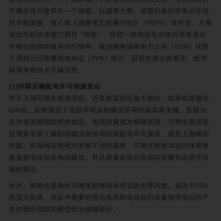
不确定性只是其中一个体现。以越南为例，该国的电价政策近年经
历多轮调整，第八版《国家电力发展计划》（PDP8）发布后，大量
项目为赶政策窗口期而“抢跑”，导致一批项目在出售时需要设计
与电价挂钩的复杂对价结构；最近越南国家电力公司（EVN）试图
下调部分已签署购电协议（PPA）电价，目前也未尘埃落定，给市
场带来相当大不确定性。
(2)并网及输配电许可制度变化
对于上网可再生能源项目，近年来项目日益大型化，如装机容量达
GW级，此种情况下选取并网点和确定并网时间非常关键。在部分
风光资源禀赋较好的地区，电网容量成为稀缺资源，可再生能源项
目需要尽早了解和明确当地并网和输配电许可要求，避免上网难的
问题。在电网设施相对发展不足的国家，可再生能源项目往往需要
配备输电线和变电站建设，并且需要就部分设施的权属和运营作出
细致规定。
此外，限电也是海外可再生能源项目常见的运营风险。取决于PPA
的买方实体，协议中需要对因为电网限电导致的电量短供情况所产
生的责任和损失赔偿作出明确规定。