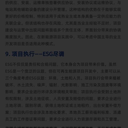
的供应、安装、运维单独签署供应协议、安装协议或运维协议，与
电站其他辅助设备的建设分开管理。这种结构的优势在于能够实现
更好的价格控制，特别适用于成熟业主或本身具备一定供应能力的
关联企业。但该结构也存在风险，尤其是当业主经验不足时，项目
建设与运营中出现问题将面临多个责任主体，界面划分带来的协调
难度加大。因此，在新能源项目实践中，可以考虑中国主导的业主
开发项目是否适用此种模式。
9. 项目执行——ESG尽调
ESG不仅仅是责任和合规问题，它本身会为项目带来价值。虽然
ESG是一个宽泛的议题，但在可再生能源项目开发中，主要可以从
三个角度考虑ESG议题：环境、土地和人员。项目执行会带来植被
破坏、水土流失、噪声、辐射、光影影响、施工污染及固废等环境
影响，要求企业进行环评及环境相关审批；项目执行会受到土地所
有权限制，涉及土地征收、人员安置及赔偿的问题，要求企业进行
土地尽调、国别尽调，获得土地权证或土地租约，出台安置补偿方
案；项目执行也会涉及本地化要求、本地员工薪资福利标准、派遣
员工的工作签证等问题，要求企业进行人力资源尽调和员工管理。