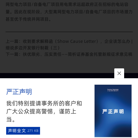
网型电力项目/自备电厂项目用电需求远超政府正在招标的电站容
量。因此在现阶段，大型离网型电力项目/自备电厂项目的市场潜力
甚至优于传统并网项目。
上一篇：
收到要求解释函（Show Cause Letter），企业该怎么办 |
细说多边开发银行制裁（三）
下一篇：
扶优限劣、压实责任——简析证券基金托管新规征求意见稿
联系我们
所在地
订阅
严正声明
隐私政策
与
免责声明
沪公网安备 31010602002626号
沪ICP备05009743号-1
我们特别提请事务所的客户和
©2025 FANGDA PARTNERS. ALL RIGHTS RESERVED 上海市方达
广大公众提高警惕，谨防上
律师事务所版权所有
当。
·
声明全文
271 KB