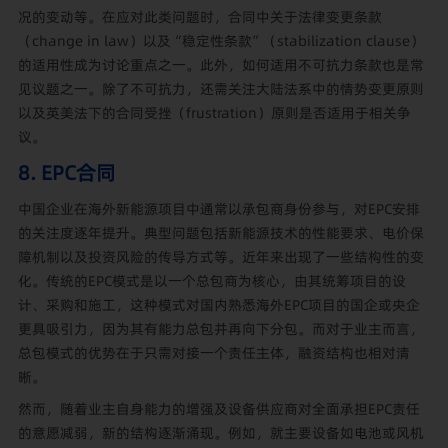
况的变动等。在应对此类问题时，合同中关于法律变更条款
（change in law）以及“稳定性条款”（stabilization clause）
的适用性成为讨论重点之一。此外，如何适用不可抗力条款也是常
见议题之一。除了不可抗力，还需关注大陆法系中的情势变更原则
以及英美法下的合同受挫（frustration）原则是否适用于相关争
议。
8. EPC合同
中国企业在海外新能源项目中通常以承包商身份参与，对EPC安排
的关注度逐年提升。典型问题包括新能源技术的性能要求、电价保
障机制以及投资风险的传导方式等。近年来出现了一些结构性的变
化。传统的EPC模式是以一个总包商为核心，由其统筹项目的设
计、采购和施工，这种模式对国内熟悉海外EPC项目的国企或央企
更具吸引力，因为其有能力总包并再向下分包。而对于业主而言，
总包模式的优势在于只需对接一个责任主体，融资结构也相对清
晰。
然而，随着业主自身能力的增强及设备供应商对全面承担EPC责任
的意愿减弱，新的结构逐渐涌现。例如，就主要设备如电池或风机