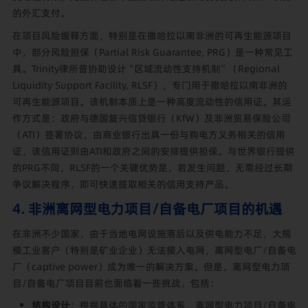
的外汇支付。
在项目风险缓释方面，特别是在撒哈拉以南非洲的可再生能源项目
中，部分风险担保（Partial Risk Guarantee, PRG）是一种常见工
具。Trinity律所曾协助设计“区域流动性支持机制”（Regional
Liquidity Support Facility, RLSF），专门用于撒哈拉以南非洲的
可再生能源项目。该机制本质上是一种高度流动性的信用证。其运
作方式是：政府与德国复兴信贷银行（KfW）及非洲贸易保险公司
（ATI）签署协议，由商业银行出具一份与购电方义务相关的信用
证，该信用证则由ATI和政府之间的安排提供担保。与世界银行提供
的PRG不同，RLSF的一个关键优势是，若发生问题，无需经过长期
争议解决程序，即可快速提取相关的信用支持产品。
4. 非洲离网型电力项目/自备电厂项目的机遇
在非洲不少国家，由于当地电网设施落后以及供电能力不足，大规
模工业客户（特别是矿业企业）无法接入电网，离网型电厂/自备电
厂（captive power）成为唯一的解决方案。但是，离网型电力项
目/自备电厂项目目前也面临着一些挑战，包括：
结构设计
：根据具体的国家监管体系，离网型电力项目/自备电