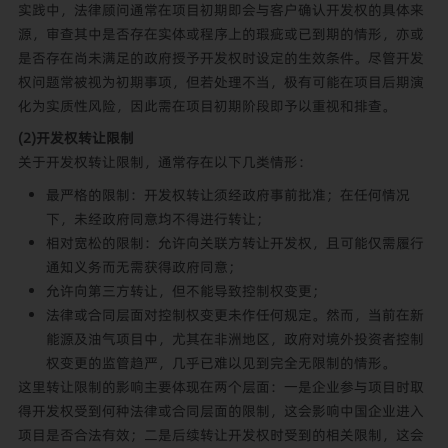
实践中，法律顾问通常在项目初期即会与客户确认开发权的具体来
源，审查其中是否存在实体或程序上的瑕疵或已到期的情形，亦或
是否存在尚未满足的政府授予开发权时设定的生效条件。尽管开发
权问题常被视为初期事项，但若处理不当，极有可能在项目后期演
化为实质性风险，因此需在项目初期阶段即予以重视和排查。
(2)开发权转让限制
关于开发权转让限制，通常存在以下几类情形：
最严格的限制：开发权转让须经政府事前批准；在任何情况
下，未经政府同意均不得进行转让；
相对宽松的限制：允许向关联方转让开发权，且可能仅需履行
通知义务而无需获得政府同意；
允许向第三方转让，但不能导致控制权变更；
法律或合同层面对控制权变更未作任何规定。然而，当前在新
能源及油气项目中，尤其在非洲地区，政府对境外投资者控制
权变更的监管趋严，几乎已难以见到完全无限制的情形。
这里转让限制的影响主要体现在两个层面：一是企业参与项目时取
得开发权受到何种法律或合同层面的限制，这会影响中国企业进入
项目是否合法有效；二是后续转让开发权时受到的相关限制，这会