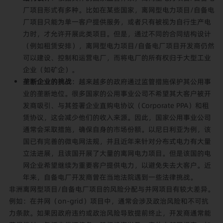
厂项目形式有多种。比如在某些国家，离网型电力项目/自备电
厂项目只能为单一客户提供服务，或者只有被视为自行生产电
力时，才允许开展此类项目。但是，通过不同的合同结构设计
（例如租赁安排），离网型电力项目/自备电厂项目开发商仍然
可以建设、控制和运营电厂，而将电厂的所有权归于大型工业
企业（如矿企）。
垄断企业的挑战
：越来越多的政府通过监管措施保护其公用事
业的垄断地位。很多国家的公用事业公司不希望其大客户被开
发商吸引、与其签署
企业直购电协议（Corporate PPA）和租
赁协议，这会减少他们的收入来源。因此，国家公用事业公司
通常会采取措施，确保自身的市场份额。以尼日利亚为例，该
国已有完善的微电网法规，并且近年来针对分布式电力有大量
立法进展，且该国开展了大量的离网电力项目。但是该国的电
网企业希望继续为重要客户提供电力，以避免失去大客户。近
年来，自备电厂开发商曾在当地法院遇到一些法律挑战。
非洲离网型项目/自备电厂项目的风险分配与并网项目有较大差异。
例如：在并网（on-grid）项目中，通常会涉及政治风险和不可抗
力条款。如果因政府违约或政治风险导致提前终止，开发商通常能