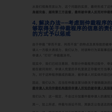
从我们视角而言认为，这个问题的实质，最终形成了这
身越完备、越有第三方监督，最终被申请人反而对仲裁
4. 解决办法——考虑到仲裁程
够取得关于仲裁程序的信息的责
的方式予以惩戒
由于仲裁“审而不宣、判而不宣”的特点及其导致的被
请人一方极大诱惑力，我们认为，对该种行为采取事后
申请人“打印”仲裁裁决书。
现实中，我们已经注意到，有部分仲裁程序过程中，申
能在被问询时，申请人兜里的手机里就正存着对方当事
为。对于这种程序酿成的裁决，被申请人对实体内容已
因此，我们认为，应当在仲裁法第58条关于撤销裁决
裁
申请人未向仲裁机构提供申请人所知的被申请人实际
我们认为：这一规定，不会过分加重仲裁申请人的通知
其一，如上所述，仲裁与诉讼不同，其缺乏公告送达的