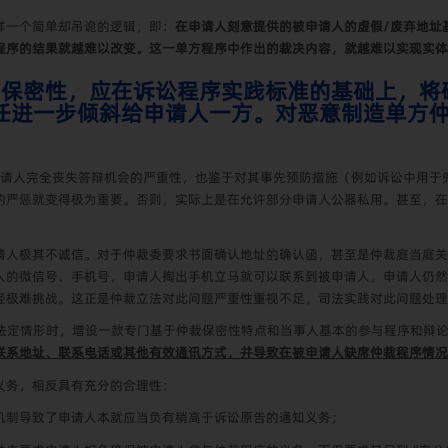
样一个简单却吊诡的逻辑，即：
在申请人刻意提供的被申请人的虚假
/
废弃地址
程序的结果就越难以改变。这一单方程序中作出的裁决内容，就越难以实现实体
序的保密性，应在诉讼程序实践标准的基础上，
任进一步倾斜给申请人一方。对恶意制造单方
申请人完全丧失答辩机会的严重性，也鉴于对其事先预防措施（例如诉讼中用于
的严惩就变得极为重要。否则，实际上是在允许部分申请人公器私用。甚至，在
请人极其不诚信。对于仲裁委要求书面确认地址的确认函，甚至是仲裁庭当庭关
人的微信号、手机号，申请人掏出手机立马就可以联系到被申请人，申请人仍然
经极难挑战。这正是仲裁立法对此问题严重性重视不足，司法实践对此问题处理
的法定情形时，增设一款专门基于仲裁保密性特点和当事人基本的参与程序和辩
联系地址、联系电话或其他有效通讯方式，并导致在被申请人缺席仲裁程序情况
义务，相反具有充分的合理性：
机制导致了申请人本就应当负有稍高于诉讼原告的通知义务；