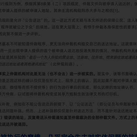
现行规则为例，根据其第
8
条第（二）项的规定，仲裁文件向被申请人送达时，
至申请人提供的被申请人地址。其余主流机构规则亦大多与之相仿
[1]
。
的规则是允许“公告送达”的。这一送达方式无疑与本文所述的保障公民、法人
，程序就被公之于众”的境地。这在更大层面上，有悖于仲裁本身保密性的要求
[
因此暂不做进一步评析。
然基本不可能知道仲裁程序，更无法向仲裁机构提交自己的送达地址。这就意味
。而一旦出现申请人提供的首个被申请人送达地投递失败的情况，仲裁机构并无
地址是其所知的“
最后一个为人所知的营业地、注册地、住所地、惯常居住地或通讯
的送达地址或者其他通讯地址
”（北仲规则语）。
.
事实上仲裁机构对此是无法（也不会去）进一步核实的。
现实中，该等书面确认
但是正因这样的确认仅仅是在形式上、程序上的确认，因此如果不能对申请人提
电话、微信等而拒不提供等）的行为进行事后的惩戒，那么这样的地址确认书，
单方仲裁，以试图将仲裁机构变成其单方炮制生效法律文书的打印机。
以补救，例如在不能公告送达的前提下，以“公证送达”（即公证员与仲裁秘书
送达问题补强。然而，上述补强都仅仅是针对送达方法，而不是针对送达地址本
）错误的地址，反复寄送从仲裁通知直至仲裁裁决的全部仲裁文件。方式上的
址送达并被退回。