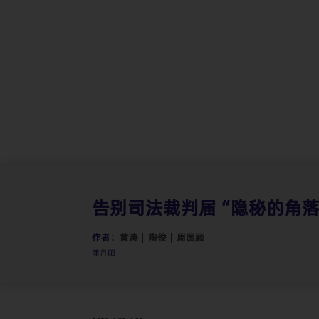
争议解决
告别司法裁判届“隐秘的角落
作者：
黄涛
陶俊
周国颖
潘丹阳