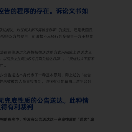
其控告的程序的存在。诉讼文书如
依法判决，对任何人都不得确定有罪
”的规定，还是我国民
经控辩双方的参与，司法权不应径行判令被告一方承担责
法律往往通过允许概括性送达的方式来完成上述送达义
，以回执上注明的收件日期为送达日期
”，“
受送达人下落不
过
”。
少公告送达本身代表了一种基本原则，即上述的“被告
身并未被被告人员直接看到，也很有可能藉由上述平台列
无兜底性质的公告送达。此种情
取得有利裁判
构的程序中，将没有公告送达这一兜底性质的“送达”途