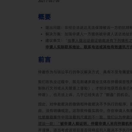
2021 / 03 / 09
概要
提出问题：非经合法送达无法保障被诉一方的抗辩
解决方案：加强申请人一方提供被申请人送达地址
建议条文：“
当事人提出证据证明裁决有下列情形
申请人实际联系地址、联系电话或其他有效通讯方
前言
仲裁作为与诉讼平行的争议解决方式，具有不受专属管
我们在执业过程中，既见到诸多商业主体在仲裁保密性
制执行文书或从天眼查上查知），才惊讶地获悉自身已
仲裁），也无法上诉，几乎已经失去了“翻盘”的机会。
因此，对仲裁裁决的撤销和仲裁裁决不予执行的程序，
由，没有明确规定。这导致仲裁实践中，存在申请人有
杜绝撤裁案件中司法裁判尺度的不一致，我们认为仲裁
增设一款：“
被申请人能证明，仲裁申请人未向仲裁机
并谨慎、适当考虑该项目是否同样应列入裁决不予执行的