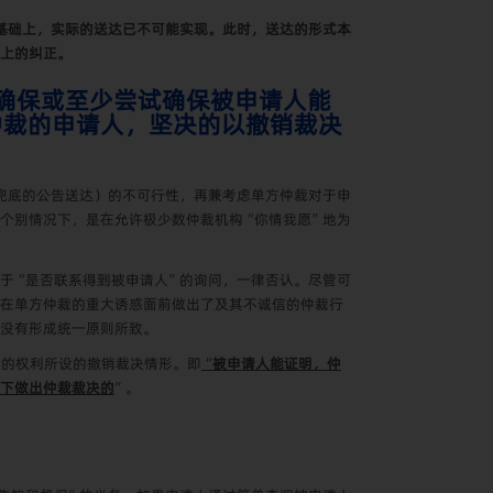
基础上，实际的送达已不可能实现。此时，送达的形式本
上的纠正。
将确保或至少尝试确保被申请人能
仲裁的申请人，坚决的以撤销裁决
兜底的公告送达）的不可行性，再兼考虑单方仲裁对于申
个别情况下，是在允许极少数仲裁机构“你情我愿”地为
于“是否联系得到被申请人”的询问，一律否认。尽管可
在单方仲裁的重大诱惑面前做出了及其不诚信的仲裁行
没有形成统一原则所致。
论的权利所设的撤销裁决情形。即
“
被申请人能证明，仲
下做出仲裁裁决的
”。