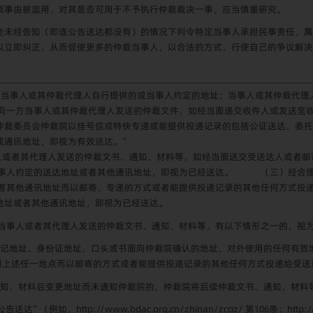
项事由被滥用，对其是否可用于不予执行仲裁裁决一事，应当慎重研究。
全未经告知（即连公告送达都没有）的情况下判令特定当事人承担民事责任，属
以立即纠正，从而促使更多的仲裁当事人，以合法的方式，行使自己的争议解决
当事人或其仲裁代理人自行提供的或当事人约定的地址；当事人或其仲裁代理
一方当事人或其仲裁代理人发送的仲裁文件，如经当面递交收件人或发送至收
仲裁委员会仲裁院以挂号信或特快专递或能提供投递记录的包括公证送达、委托
或通讯地址，即视为有效送达。”
人或者其代理人发送的仲裁文书、通知、材料等，如经当面送交受送达人或者邮
当事人约定的送达地址或者其他通讯地址，即视为已经送达。
（三）经合
者其他通讯地址而以邮寄、专递的方式或者能提供投递记录的其他任何方式投递
地址或者其他通讯地址，即视为已经送达。
当事人或者其代理人发送的仲裁文书、通知、材料等，有以下情形之一的，视
记地址、身份证地址、口头或书面向仲裁院确认的地址、对外使用的任何有效
到上述任一地点而以邮寄的方式或者能提供投递记录的其他任何方式投递给受送
知、材料后变更地址而未通知仲裁院的，仲裁院将后续仲裁文书、通知、材料
公告送达”（例如，
http://www.bdac.org.cn/zhinan/zcgz/
第
106
条；
http: