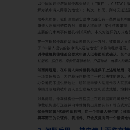
以中国国际经济贸易仲裁委员会（“
贸仲
”，
CIETAC
）
解为被申请人同意的地址）；其次，如无，则将②送达
需补充的是，我们注意到实践中也确实有一些仲裁机构
申请人恶意回避应诉时，申请人将面临“案件还未审理
主要的几家商事仲裁机构
[3]
采纳。本文对这样的方式也
在一方提起仲裁伊始而尚未送达另一方时，被申请人显
于“申请人提供的被申请人送达地址”来推动程序进展
时仲裁机构往往都会要求申请人以书面形式确认，
某个
注册地、居住地、身份证载明地址、户籍地址、当事人约定
然而问题是，在申请人向仲裁机构提供了上述地址后，
一项责任豁免，为仲裁程序提供了一种合法性的确认。
办公地而不提供新地址，明知被申请人法定代表人联系
隐瞒其明知的被申请人真实联系方式和送达地址，炮制
对此问题，仲裁机构也一定程度上在规则层面尽可能予
仲裁机构进行送达并向仲裁机构出具确认书）等方式对
仅是在监督
/
代表仲裁机构，向一个申请人提供的（可能
再再而三的公证件、委托件，只会反复向同一个错误地