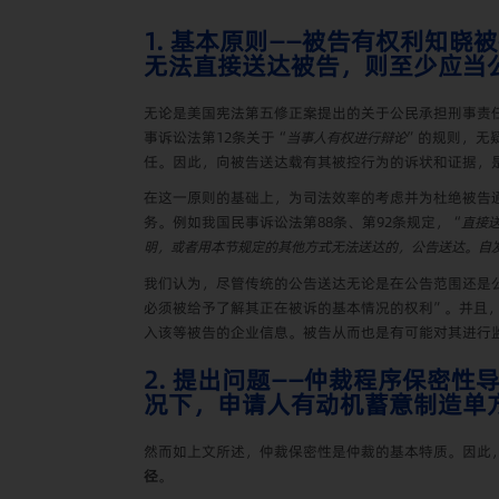
1. 基本原则——被告有权利知
无法直接送达被告，则至少应当
无论是美国宪法第五修正案提出的关于公民承担刑事责
事诉讼法第
12
条关于“
当事人有权进行辩论
”的规则，无
任。因此，向被告送达载有其被控行为的诉状和证据，
在这一原则的基础上，为司法效率的考虑并为杜绝被告
务。例如我国民事诉讼法第
88
条、第
92
条规定，“
直接
明，或者用本节规定的其他方式无法送达的，公告送达。自
我们认为，尽管传统的公告送达无论是在公告范围还是
必须被给予了解其正在被诉的基本情况的权利”。并且
入该等被告的企业信息。被告从而也是有可能对其进行
2.
提出问题——仲裁程序保密性
况下，申请人有动机蓄意制造单
然而如上文所述，仲裁保密性是仲裁的基本特质。因此
径
。