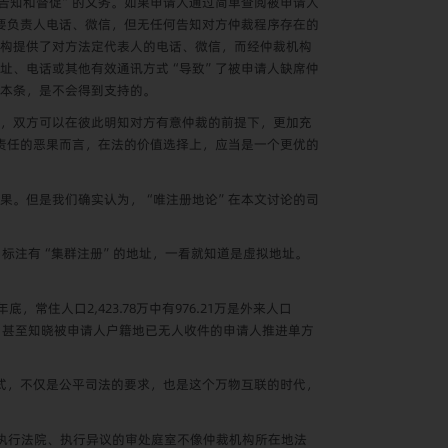
告知和督促”的义务。如果申请人通过简单查阅被申请人
要负责人电话、微信，但无任何告知对方仲裁程序存在的
构提供了对方法定代表人的电话、微信，而经仲裁机构
址、电话或其他有效通讯方式“导致”了被申请人缺席仲
本条，是不会得到支持的。
，双方可以在彼此明知对方有意仲裁的前提下，更加充
责任的恶果而言，在法的价值选择上，应当是一个更优的
果。但是我们确实认为，“唯注册地论”在本文讨论的司
标注有“集群注册”的地址，一看就知道是虚拟地址。
年底，常住人口
2,423.78
万中有
976.21
万是外来人口
，甚至知晓被申请人户籍地已无人收件的申请人推进单方
式，不仅是公平司法的要求，也是这个万物互联的时代，
执行法院、执行异议的审处庭室不像仲裁机构所在地法