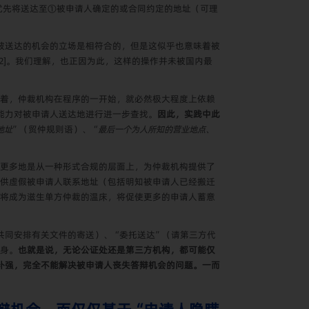
优先将送达至①被申请人确定的或合同约定的地址（可理
被送达的机会的立场是相符合的，但是这似乎也意味着被
2]
。我们理解，也正因为此，这样的操作并未被国内最
着，仲裁机构在程序的一开始，就必然极大程度上依赖
能力对被申请人送达地进行进一步查找。
因此，实践中此
地址
”（贸仲规则语）、“
最后一个为人所知的营业地点、
更多地是从一种形式合规的层面上，为仲裁机构提供了
供虚假被申请人联系地址（包括明知被申请人已经搬迁
将成为滋生单方仲裁的温床，将促使更多的申请人蓄意
共同安排有关文件的寄送）、“委托送达”（请第三方代
身。
也就是说，无论公证处还是第三方机构，都可能仅
补强，完全不能解决被申请人丧失答辩机会的问题。一而