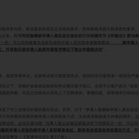
和程序参与权，有违基本的司法正当性的要求。而仲裁程序因为其保密性要求，
的义务，将
可判定隐瞒被申请人真实送达地址的行为明确作为《仲裁法》第58
之一的，可以向仲裁委员会所在地的中级人民法院申请撤销裁决：……
被申请人
式，并导致在被申请人缺席仲裁程序情况下做出仲裁裁决的
”。
辖、保密性等特点。这些特点既可能是其优点，但同时也可能带来一些特别严重
原则之下，对维护自身商业秘密和争议情况赞不绝口，也有不少客户因为“保密
被提起仲裁，并且已经败诉从而负上了巨额债务。更糟的是，该等债务已经经过
就成了对上述情况纠错的最后机会。然而，对于“申请人隐瞒被申请人真实送达地
意不向仲裁机构提供被申请人有效联系方式、主动追求制造单方仲裁的情形。
为
法修法时，应当在第58条“当事人提出证据证明裁决有下列情形之一的，可以向
构提供申请人所知的被申请人实际联系地址、联系电话或其他有效通讯方式，并
法定事由（《民事诉讼法》第237条）。