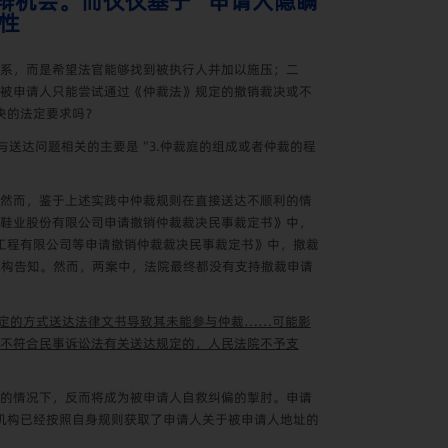
抗辩机会。而仅仅基于“申请人隐瞒
性
系，而是希望法官能够找到被执行人并加以施压；二
被申请人只能尝试通过《仲裁法》规定的撤销裁决或不
决的法定要求吗？
与送达问题相关的主要是“
3.
仲裁庭的组成或者仲裁的程
然而，鉴于上述实践中仲裁规则在直接送达不顺利的情
鞋业股份有限公司申请撤销仲裁裁决民事裁定书》中，
工程有限公司等申请撤销仲裁裁决民事裁定书》中，撤裁
机构告知。然而，两案中，法院最终都没有支持撤裁申请
定的方式送达法律文书导致其未能参与仲裁……可能影
不符合民事诉讼法有关送达规定的，人民法院不予支
的情况下，反而将成为被申请人自救纠偏的掣肘。申请
机构已经按照自身规则获取了申请人关于被申请人地址的