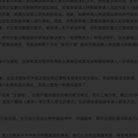
并未要求申请人担负确保被申请人参与仲裁程序的义务，而仅要求其尽到“充分
提供企业集中注册使用的虚拟地址，或者是申请人持有被申请人法定代表人
/
主
的恶意，其理应受到上述机制的惩治。但是，如果申请人有证据证明其向仲裁机
完全应当由被申请人自行承担。因此，只有是申请人恶意隐瞒申请人实际联系地
时
，才应受到撤裁的惩罚。被申请人拒不参加仲裁，却在撤裁时毫无证据地援引
，而仅仅是会撤销其所获得的裁决效力（包括既判力）的司法保护。在此基础上
了效率的降低，但是这相较于完全“秘而不宣”就判令某当事人承担重大的民事
身对注册地、住所地真实性所负有的义务架空或是完全转嫁给申请人一方承担后
策，企业注册地作为送达地址的合理性本身就在发生变化。例如根据北京新规，
请人的有效送达地址，实际上是有一些掩耳盗铃了。
不在其“注册地”，也即户籍地居住的情况更为常见。仅以上海为例，截止
2018
，甚至户籍地（老家）早已无人居住的情况。允许明明掌握被申请人联系方式
而不是全部。在无法公告送达的仲裁程序中，仔细甄别、用尽合理的每项联系方
》第
237
条关于不予执行仲裁裁决的事由，我们认为也应慎重考虑。但是考虑到