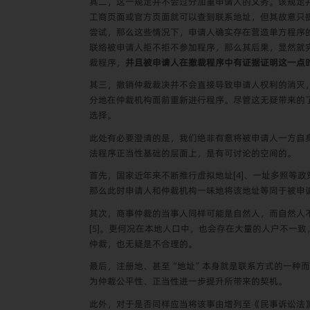
其二，这一规定并不会过分加重申请人的义务。该规定
工商页面或官方页面就可以查到联系地址，但其故意只
尝试，那么这些情况下，申请人确实存在营造单方程序
联络被申请人拒不拒不参加程序，那么其后果，显然就
裁程序，
并且被申请人在撤裁程序中有证据证明这一点
其三，撤销仲裁裁决并不会直接导致申请人权利的消灭
分地在仲裁机构面前重新进行程序。尽管这无疑带来的
选择。
此处有必要澄清的是，我们绝非有意将被申请人一方自
法程序正当性基础的层面上，是有可讨论的空间的。
首先，国家近年来不断推行虚拟地址
[4]
、一址多照等政
那么此时申请人和仲裁机构一味地将该地址等同于被申
其次，商事仲裁的当事人同样可能是自然人，而自然人
[5]
。更何况在本地人口中，也会存在大量的人户不一致
仲裁，也无疑是不合理的。
最后，注册地、甚至“地址”本身就是联系方式的一种
为仲裁公平性、正当性进一步提升所带来的契机。
此外，对于是否同样应当将该事由增列至《民事诉讼法