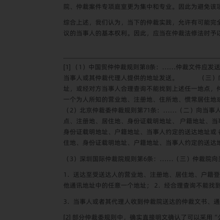
院、仲裁案件专项庭室更为集中和专业。因此为避免该
综合上述，我们认为，当下的仲裁实践，允许有可能完
议的当事人的基本权利。因此，应当在仲裁法修法时予
[1]
（
1
）中国贸仲仲裁规则第
8
条：……仲裁文件应发送
当事人或其仲裁代理人提供的地址发送。 （三）向
址，或经对方当事人合理查询不能找到上述任一地点，
一个为人所知的营业地、注册地、住所地、惯常居住地
（
2
）北京仲裁委仲裁规则第
71
条：……（二）向当事
点、注册地、居住地、身份证载明地址、 户籍地址、
身份证载明地址、户籍地址、当事人约定的送达地址或 
住地、身份证载明地址、户籍地址、当事人约定的送达
（
3
）深圳国际仲裁院规则第
6
条：……（三）仲裁院向
1
．送达至受送达人的营业地、注册地、居住地、户籍登
他通讯地址中的任意一个地址；
2
．经合理查询不能找
3
．当事人或者其代理人收到仲裁院送达的仲裁文书、通
[2]
部分仲裁委规则中，确实直接明文确认了可以采用“