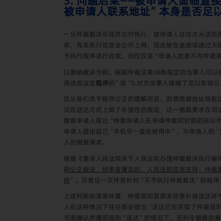
3. 问题后果——被申请人面临
被申请人联系地址”本身是否足
一旦仲裁裁决形成并交付执行，被申请人往往才从法院
来，有关执行信息会公开上网，因此被告直接或通过天
予执行程序进行自救。但仅仅是“申请人故意不向仲裁
以撤销裁决为例。根据仲裁法第
58
条规定的当事人可以
序违反法定
程序
的”或“5.对方当事人隐瞒了足以影响
仅从我们关于程序公正的理解而言，刻意隐瞒地址导致
况在送达方式上做了补强性的规定，这一撤裁要求在司
撤裁申请人提出“仲裁申请人在申请仲裁同时期的诉讼
申请人提出自己“手机号一直在使用中”，与申请人的
人的撤裁请求。
根据《最高人民法院关于人民法院办理仲裁裁决执行案
响公正裁决，经审查属实的，人民法院应当支持；仲裁
持
”。尽管这一文件是针对“不予执行仲裁裁决”的程
上述判断标准意味着，仲裁规则里原本好意补强送达环
人在这种情况下往往都会提出“送达已经采取了仲裁规
书面确认并遵照规则“送达”的情况下，还判令撤裁的