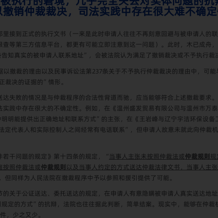
直接被执行的窘境，几乎完全失去对实体问题的
以撤销仲裁裁决，司法实践中存在很大难不确定
那里接到正式的执行文书（一来是此时申请人往往不再刻意回避与被申请人的联
眼查等第三方信息平台，都更有可能立即注意到这一问题）。此时，木已成舟，
委告知真实的被申请人联系地址”，会被法院认为满足了撤销裁决或不予执行裁
据以撤裁的理由以及民事诉讼法第
237
条关于不予执行仲裁裁决的理由中，可能
公正裁决的证据的”情形。
送达失败的情况是与仲裁程序的合法性背道而驰，应当能够符合上述撤裁要求。
法实践中存在很大的不确定性。例如，在《温州盛发贸易有限公司与温州市万泰
中明明能提供出正确地址和联系方式”的主张，在《王岩峰与辽宁宇洁环保设备
“法定代表人和实际控制人之间经常有电话联系”，但申请人故意未就此向仲裁
件若干问题的规定》第十四条的规定，“
当事人主张未按照仲裁法或
仲裁规则
规
庭按照仲裁法或
仲裁规则
以及当事人约定的方式送达仲裁法律文书，当事人主张
序，但同样为人民法院在撤裁程序中予以参照和援引提供了可能。
节的关于公证送达、委托送达的规定，在申请人有意隐瞒被申请人真实送达地址
则规定的方式”的抗辩，法院也往往据此判断，简单结案。现实中，能够在仲裁
案件，少之又少。