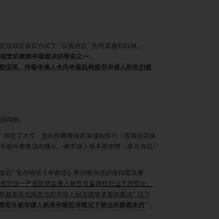
往往缺乏诉讼方式下“公告送达”的兜底通知机制。
条规定的撤销仲裁裁决的事由之一
。
能证明，仲裁申请人未向仲裁机构提供申请人所知的被
的问题。
”而吃了大亏，直到仲裁裁决甚至强制执行（收到法院强
生效仲裁裁决的确认，被申请人既不能申辩（参与诉讼/
址”是否构成《仲裁法》第58条所述的撤销裁决事
遏制这一严重影响当事人程序及实体权利公平的现象、
仲裁委员会所在地的中级人民法院申请撤销裁决”项下
导致在被申请人缺席仲裁程序情况下做出仲裁裁决的
”，