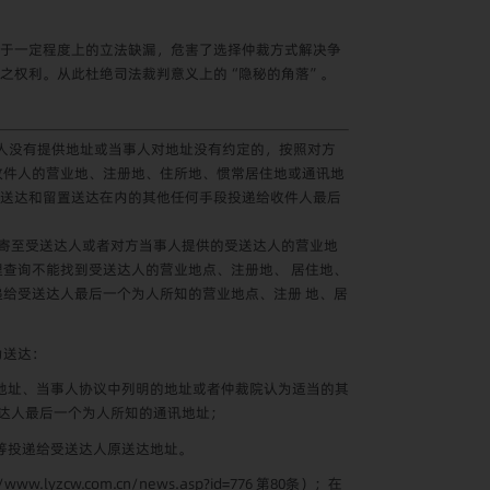
于一定程度上的立法缺漏，危害了选择仲裁方式解决争
之权利。从此杜绝司法裁判意义上的“隐秘的角落”。
人没有提供地址或当事人对地址没有约定的，按照对方
件人的营业地、注册地、住所地、惯常居住地或通讯地
送达和留置送达在内的其他任何手段投递给收件人最后
寄至受送达人或者对方当事人提供的受送达人的营业地
理查询不能找到受送达人的营业地点、注册地、 居住地、
给受送达人最后一个为人所知的营业地点、注册 地、居
为送达：
地址、当事人协议中列明的地址或者仲裁院认为适当的其
达人最后一个为人所知的通讯地址；
等投递给受送达人原送达地址。
//www.lyzcw.com.cn/news.asp?id=776
第
80
条）；在