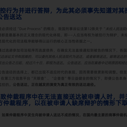
晓被控行为并进行答辩，为此其必须事先知道对
公告送达
任必须经过“
Due Process
”的概念，我国刑事诉讼法第
12
条关于“
未经人民法院
疑都是最基本的正义理念的现代化体现，即——人应当有权为被控行为辩护，未
是现代化的司法程序能够得以运行的核心正当性依据之一。
通过逃避参加司法程序而逃废债务，在确实无法直接通知到被告的情况下，各国
送达诉讼文书有困难的，可以委托其他人民法院代为送达，或者邮寄送达。邮寄送达的
发出公告之日起，经过六十日，即视为送达。
公告送达，应当在案卷中记明原因和经
公告途径的选择上，都已出现不适应时代的表现，因而需要做更新和调整。但至
，在第三方信息平台“天眼查”、“企查查”等日益健全的情况下，即便公告本
监控的。
公告送达，正在越发的演变为真正有效的送达途径。
导致仲裁程序中在无法直接送达被申请人时，并
方仲裁程序，以在被申请人缺席辩护的情形下
，
如果仲裁程序中发生向被申请人送达不成的情况，在国内最主要的商事仲裁机