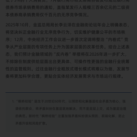
债券市场承销费用的通知，直指某发行人规模三百余亿元的二级资
本债券商承销费用仅千百元的无序竞争情况。
2025年10月，金监总局局长李云泽在金融街论坛年会上明确表态，
将坚决纠正金融行业无序竞争行为，切实维护健康公平的市场秩
序；12月，中央经济工作会议进一步首次定调将整治“内卷式”竞
争从产业层面的专项任务上升为国家层面的改革任务。结合上述表
态，我们预计金融领域的“反内卷”举措将在2026年进一步扩大，
不排除在制度供给层面出台更具体、可操作性更强的金融行业统筹
性的监管规则。过往金融行业粗放式增长模式将难以为继，发展节
奏将更加科学合理，更贴合实体经济发展需求与市场运行规律。
“枫桥经验”诞生于20世纪60年代，以预防和化解基层社会矛盾为核心，强
调依托群众，将矛盾纠纷在基层就地解决，而不是层层上交，成为基层治理
的典范。新时代“枫桥经验”注重加强矛盾纠纷源头预防、前端化解，防止
矛盾升级和风险扩散。