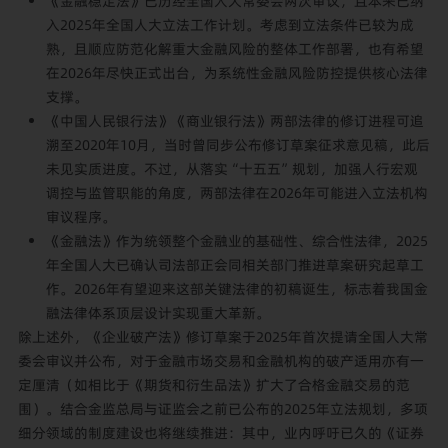
《金融稳定法》已历经全国人大常委会两次审议，且本来已纳
入2025年全国人大立法工作计划。考虑到立法条件已较为成
熟，且顺应防范化解重大金融风险的整体工作部署，也有希望
在2026年尽快正式出台，为系统性金融风险防控提供核心法律
支撑。
《中国人民银行法》《商业银行法》两部法律的修订进程可追
溯至2020年10月，当时曾同步公布修订草案征求意见稿，此后
未见实质进度。不过，从落实“十五五”规划，加强人行宏观
调控与监管职能的角度，两部法律在2026年可能进入立法机构
审议程序。
《金融法》作为统领整个金融业的基础性、综合性法律，2025
年全国人大已确认司法部正会同相关部门推进草案研究起草工
作。2026年有望迎来这部关键法律的初稿诞生，标志着我国金
融法律体系顶层设计实现重大革新。
除上述外，《企业破产法》修订草案于2025年首次提请全国人大常
委会审议并公布，对于金融市场交易和金融机构的破产适用亦有一
定厘清（如相比于《期货和衍生品法》扩大了合格金融交易的范
围）。结合金监总局与证监会之前已公布的2025年立法规划，多项
细分领域的制度建设也将继续推进：其中，业内呼吁已久的《证券