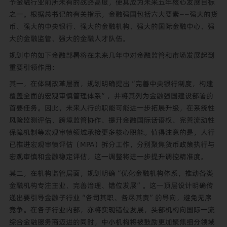
予金融行业前所未有的战略高度，使其成为未来五年核心发展目标
之一。根据总书记的有关指示，金融强国包括六大要素——强大的货
币、强大的中央银行、强大的金融机构、强大的国际金融中心、强
大的金融监管、强大的金融人才队伍。
规划中的如下金融部署将在未来几年中对金融监管和市场发展起到
重要引领作用：
其一，在体制改革层面，规划明确提出“完善中央银行制度，构建
覆盖全面的宏观审慎管理体系”，并将其列为金融强国建设部署的
首要任务。因此，未来人行的职能可能进一步拓展升级，在系统性
风险监测评估、跨境监管协作、提升金融国际话语权、完善流动性
保障机制等宏观审慎领域承接更多核心职能。值得注意的是，人行
已推进宏观审慎评估（MPA）拆分工作，分别聚焦货币政策执行与
宏观审慎和金融稳定评估，这一调整将进一步提升调控精准度。
其二，在机构监管层面，规划明确“优化金融机构体系，推动各类
金融机构专注主业、完善治理、错位发展”。这一顶层设计明确传
递出要引导金融子行业“各司其职、各尽其责”的导向，避免无序
竞争。在各子行业内部，亦将实现错位发展，头部机构向国际一流
综合金融服务商迈进的同时，中小机构将被鼓励更加聚焦细分领域