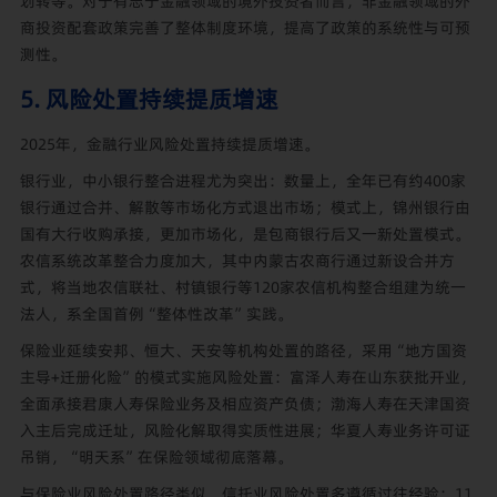
划转等。对于有志于金融领域的境外投资者而言，非金融领域的外
商投资配套政策完善了整体制度环境，提高了政策的系统性与可预
测性。
5. 风险处置持续提质增速
2025年，金融行业风险处置持续提质增速。
银行业，中小银行整合进程尤为突出：数量上，全年已有约400家
银行通过合并、解散等市场化方式退出市场；模式上，锦州银行由
国有大行收购承接，更加市场化，是包商银行后又一新处置模式。
农信系统改革整合力度加大，其中内蒙古农商行通过新设合并方
式，将当地农信联社、村镇银行等120家农信机构整合组建为统一
法人，系全国首例“整体性改革”实践。
保险业延续安邦、恒大、天安等机构处置的路径，采用“地方国资
主导+迁册化险”的模式实施风险处置：富泽人寿在山东获批开业，
全面承接君康人寿保险业务及相应资产负债；渤海人寿在天津国资
入主后完成迁址，风险化解取得实质性进展；华夏人寿业务许可证
吊销，“明天系”在保险领域彻底落幕。
与保险业风险处置路径类似，信托业风险处置多遵循过往经验：11