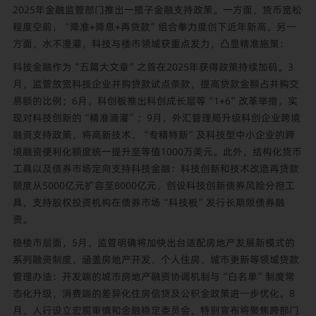
2025年金融监管部门推出一揽子金融支持政策。一方面，货币宽松
程度空前，“降准+降息+再贷款”组合拳力度创下近年新高，另一
方面，水不漫灌，科技与楼市领域获重点发力，凸显精准施策：
科技金融作为“五篇大文章”之首在2025年获得政策持续加码。3
月，监管放宽科技企业并购贷款试点条款，提高贷款金额占并购交
易额的比例；6月，科创板推出科创成长层等“1+6”改革举措，实
现对科技创新的“精准滴灌”；9月，外汇管理局升级科创企业跨境
融资支持政策，将高新技术、“专精特新”及科技型中小企业的跨
境融资便利化额度统一提升至等值1000万美元。此外，结构化货币
工具以及债券市场定向支持科技金融：科技创新和技术改造再贷款
额度从5000亿元扩容至8000亿元，创设科技创新债券风险分担工
具，支持股权投资机构在债券市场“科技板”发行长期限债券融
资。
稳楼市层面，5月，监管明确将加快出台适配房地产发展新模式的
系列融资制度，涵盖房地产开发、个人住房、城市更新等领域贷款
管理办法：开发端的城市房地产融资协调机制与“白名单”制度常
态化升级，消费端的差异化住房信贷及公积金政策进一步优化。8
月，人行设立宏观审慎和金融稳定委员会，特别宣布将聚焦跨部门