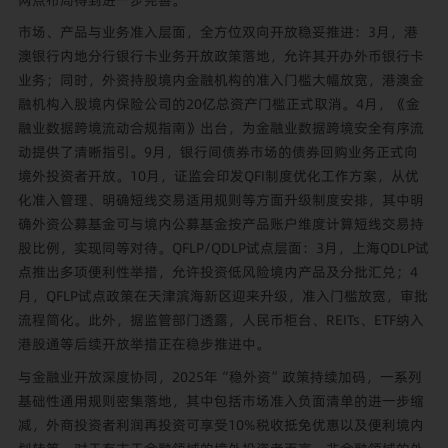
市场、产品与业务准入层面，全方位双向开放稳妥推进：3月，港
澳银行内地分行银行卡业务开放政策落地，允许其开办外币银行卡
业务；同时，外资持股境内金融机构的准入门槛大幅放宽，港澳金
融机构入股境内保险公司的20亿总资产门槛正式取消。4月，《金
融业数据跨境流动合规指南》出台，为金融业数据跨境安全有序流
动提供了清晰指引。9月，银行间债券市场的债券回购业务正式向
境外投资者开放。10月，证监会印发QFI制度优化工作方案，从优
化准入管理、明确短线交易适用规则等方面升级制度安排，其中明
确外资公募基金可与境内公募基金按产品账户维度计算短线交易持
股比例，实现同等对待。QFLP/QDLP试点层面：3月，上海QDLP试
点推出多项便利性举措，允许投资低风险境内产品及分批汇兑；4
月，QFLP试点政策在天津滨海新区迎来升级，准入门槛放宽，审批
流程简化。此外，据监管部门透露，人民币柜台、REITs、ETF纳入
港股通等后续开放举措正在稳步推进中。
与金融业开放深度协同，2025年“稳外资”政策持续加码，一系列
基础性通用规则密集落地，其中包括市场准入负面清单的进一步缩
减，外商投资者利润再投资可享受10%税收抵免优惠以及便利境内