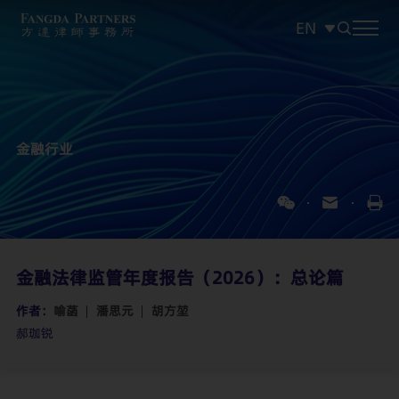
EN
中文
EN
日本語
金融行业
金融法律监管年度报告（2026）：总论篇
作者：
喻菡
潘思元
胡方堃
郝珈锐