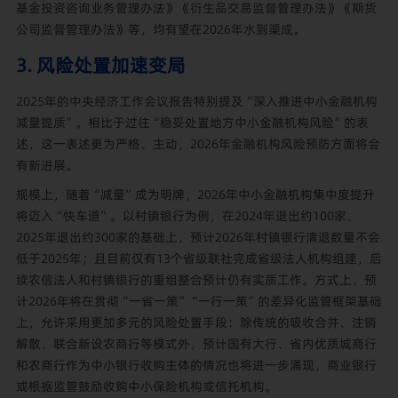
基金投资咨询业务管理办法》《衍生品交易监督管理办法》《期货
公司监督管理办法》等，均有望在2026年水到渠成。
3. 风险处置加速变局
2025年的中央经济工作会议报告特别提及“深入推进中小金融机构
减量提质”。相比于过往“稳妥处置地方中小金融机构风险”的表
述，这一表述更为严格、主动，2026年金融机构风险预防方面将会
有新进展。
规模上，随着“减量”成为明牌，2026年中小金融机构集中度提升
将迈入“快车道”。以村镇银行为例，在2024年退出约100家、
2025年退出约300家的基础上，预计2026年村镇银行清退数量不会
低于2025年；且目前仅有13个省级联社完成省级法人机构组建，后
续农信法人和村镇银行的重组整合预计仍有实质工作。方式上，预
计2026年将在贯彻“一省一策”“一行一策”的差异化监管框架基础
上，允许采用更加多元的风险处置手段：除传统的吸收合并、注销
解散、联合新设农商行等模式外，预计国有大行、省内优质城商行
和农商行作为中小银行收购主体的情况也将进一步涌现，商业银行
或根据监管鼓励收购中小保险机构或信托机构。