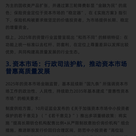
为主的固收类产品扩张，并通过第三轮降费彰显“金融为民”的底
色；保险资金定位于资本市场的“稳定器”，在《实施方案》指引
下，保险机构被要求做坚定的价值投资者，为市场提供长期、稳定
的增量资金。
综上，2025年的资管行业监管呈现出“和而不同”的鲜明特征：在
功能上统一标准以去杠杆、防套利，在定位上尊重差异以发挥比较
优势，共同构建高质量发展的行业生态。
3. 资本市场：行政司法护航，推动资本市场
普惠高质量发展
2025年的资本市场金融监管，基本延续新“国九条”所强调资本市
场工作的政治性、人民性，持续助力2035年基本建成“普惠性资本
市场”的相关要求：
制度供给方面，10月证监会发布的《关于加强资本市场中小投资者
保护的若干意见》（“《若干意见》”）推出多项重磅政策：将实
施“提高长期锁仓机构配售比例+从严限制故意抬价询价机构”组合
措施，推进新股发行价回归合理区间，防范中小投资者“高位站