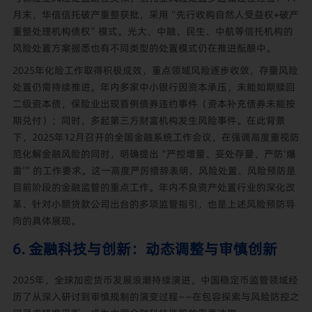
月末，华信信托破产重整获批，采用“先行收购自然人受益权+破产
重整处理机构债权”模式。光大、中融、民生、中航等信托机构的
风险处置方案据悉也有不同类型的处置模式仍在推进酝酿中。
2025年化险工作取得积极成效，重点领域风险逐步收敛，存量风险
处置仍需持续推进。年内多家中小银行因资本承压，未能如期赎回
二级资本债，保险业出现首例债券违约事件（资本补充债券未能按
期兑付）；同时，多起第三方财富机构发生风险事件。在此背景
下，2025年12月召开的全国金融系统工作会议，在强调高度重视防
范化解金融风险的同时，明确提出“严控增量、妥处存量、严防‘爆
雷’”的工作要求。这一高度严厉措辞表明，风险处置、风险预防是
目前阶段的金融监管的重点工作。年内不良资产处置行业的深化改
革、针对小额贷款公司出台的多项监管指引，也是上述风险预防导
向的具体展现。
6. 金融科技与创新：动态调整与审慎创新
2025年，全球加密货币发展浪潮持续演进，中国稳定币监管领域经
历了从深入研讨到审慎规制的演变过程——在包容探索与风险防控之