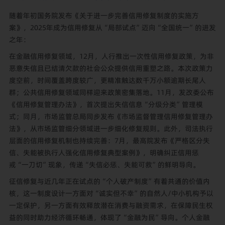
随着年初国务院发布《关于进一步完善信用修复制度的实施方
案》，2025年成为信用修复从“局部试点”迈向“全国统一”的进发
之年：
在金融信用修复领域，12月，人行推出一次性信用修复政策，为非
恶意失信且已结清欠款的社会公众提供信用重塑之路。本次政策力
度空前，时间覆盖跨度较广，更精准触达数千万小额逾期长尾人
群；公共信用修复领域同样迎来政策密集落地。11月，发改委公布
《信用修复管理办法》，首次提出失信信息“分级分类”管理模
式；同月，市场监管总局同步发布《市场监督管理信用修复管理办
法》，从市场监管细分领域进一步细化修复规则。此外，司法执行
层面的信用修复机制也持续完善：7月，最高院发布《严格区分失
信、失能被执行人强化信用修复典型案例》，明确纠正信用惩
戒“一刀切”现象，传递“失信必惩、失能可救”的鲜明导向。
征信修复与近几年正在试点的“个人破产制度”有着共通的价值内
核，这一制度设计一方面对“诚实但不幸”的自然人/中小机构予以
一定保护，另一方面有效释放潜在消费与融资需求，在保障民生权
益的同时助力经济循环畅通，体现了“金融为民”导向。个人金融