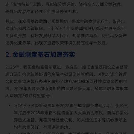
走“专精特新”之路，可能在分类评价、资格准入方面分类管理，
差异化发展的路径亦可能惠及外资机构。
其三，在发展基调层面，规划围绕“保障金融稳健运行”，传递出
稳健平和的监管取向。“十五五”期间的举措包括稳步推进高水平
制度型开放、有序发展数字人民币、规范推进期货、衍生品及资产
证券化业务等，体现了监管政策环境的稳定性与一致性。
2. 金融制度基石加速夯实
2025年，我国金融监管制度进一步夯实，如《金融基础设施监督管
理办法》构建统筹协调的金融基础设施监管框架，《地方资产管理
公司监督管理暂行办法》填补了地方AMC领域纲领性监管文件的空
白。2026年将是更加值得期待的金融监管大年，多部金融领域根本
大法制定/修订有望落地：
《银行业监督管理法》于2022年完成首轮征求意见后，历经三
年打磨于2025年末正式提请全国人大常委会审议。新法在强化
穿透式监管、完善风险处置机制、加大违法成本等核心事项上
均有大幅修订，有望迅速落地。