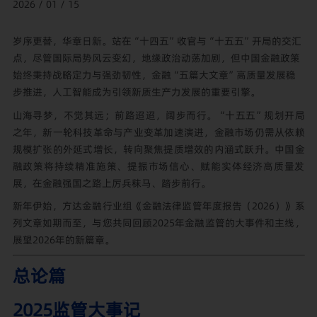
2026 / 01 / 15
岁序更替，华章日新。站在“十四五”收官与“十五五”开局的交汇
点，尽管国际局势风云变幻，地缘政治动荡加剧，但中国金融政策
始终秉持战略定力与强劲韧性，金融“五篇大文章”高质量发展稳
步推进，人工智能成为引领新质生产力发展的重要引擎。
山海寻梦，不觉其远；前路迢迢，阔步而行。“十五五”规划开局
之年，新一轮科技革命与产业变革加速演进，金融市场仍需从依赖
规模扩张的外延式增长，转向聚焦提质增效的内涵式跃升。中国金
融政策将持续精准施策、提振市场信心、赋能实体经济高质量发
展，在金融强国之路上厉兵秣马、踏步前行。
新年伊始，方达金融行业组《金融法律监管年度报告（2026）》系
列文章如期而至，与您共同回顾2025年金融监管的大事件和主线，
展望2026年的新篇章。
总论篇
2025监管大事记