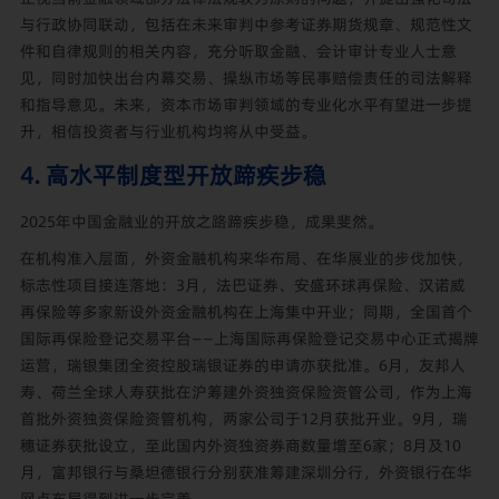
与行政协同联动，包括在未来审判中参考证券期货规章、规范性文
件和自律规则的相关内容，充分听取金融、会计审计专业人士意
见，同时加快出台内幕交易、操纵市场等民事赔偿责任的司法解释
和指导意见。未来，资本市场审判领域的专业化水平有望进一步提
升，相信投资者与行业机构均将从中受益。
4. 高水平制度型开放蹄疾步稳
2025年中国金融业的开放之路蹄疾步稳，成果斐然。
在机构准入层面，外资金融机构来华布局、在华展业的步伐加快，
标志性项目接连落地：3月，法巴证券、安盛环球再保险、汉诺威
再保险等多家新设外资金融机构在上海集中开业；同期，全国首个
国际再保险登记交易平台——上海国际再保险登记交易中心正式揭牌
运营，瑞银集团全资控股瑞银证券的申请亦获批准。6月，友邦人
寿、荷兰全球人寿获批在沪筹建外资独资保险资管公司，作为上海
首批外资独资保险资管机构，两家公司于12月获批开业。9月，瑞
穗证券获批设立，至此国内外资独资券商数量增至6家；8月及10
月，富邦银行与桑坦德银行分别获准筹建深圳分行，外资银行在华
网点布局得到进一步完善。