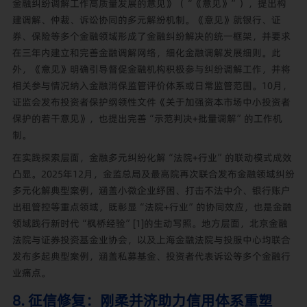
金融纠纷调解工作高质量发展的意见》（“《意见》”），提出构
建调解、仲裁、诉讼协同的多元解纷机制。《意见》就银行、证
券、保险等多个金融领域形成了金融纠纷解决的统一框架，并要求
在三年内建立和完善金融调解网络，细化金融调解发展细则。此
外，《意见》明确引导督促金融机构积极参与纠纷调解工作，并将
相关参与情况纳入金融消保监管评价体系或日常监管范围。10月，
证监会发布投资者保护纲领性文件《关于加强资本市场中小投资者
保护的若干意见》，也提出完善“示范判决+批量调解”的工作机
制。
在实践探索层面，金融多元纠纷化解“法院+行业”的联动模式成效
凸显。2025年12月，金监总局及最高院再次联合发布金融领域纠纷
多元化解典型案例，涵盖小微企业纾困、打击不法中介、银行账户
出租管控等重点领域，既彰显“法院+行业”的协同效应，也是金融
领域践行新时代“枫桥经验”[1]的生动写照。地方层面，北京金融
法院与证券投资基金业协会，以及上海金融法院与投服中心均联合
发布多起典型案例，涵盖私募基金、投资者代表诉讼等多个金融行
业痛点。
8. 征信修复：刚柔并济助力信用体系重塑