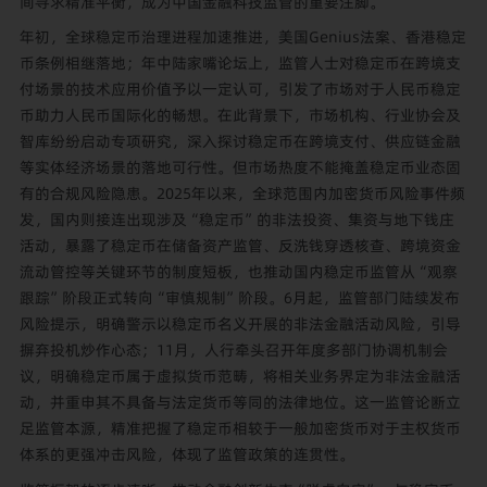
间寻求精准平衡，成为中国金融科技监管的重要注脚。
年初，全球稳定币治理进程加速推进，美国Genius法案、香港稳定
币条例相继落地；年中陆家嘴论坛上，监管人士对稳定币在跨境支
付场景的技术应用价值予以一定认可，引发了市场对于人民币稳定
币助力人民币国际化的畅想。在此背景下，市场机构、行业协会及
智库纷纷启动专项研究，深入探讨稳定币在跨境支付、供应链金融
等实体经济场景的落地可行性。但市场热度不能掩盖稳定币业态固
有的合规风险隐患。2025年以来，全球范围内加密货币风险事件频
发，国内则接连出现涉及“稳定币”的非法投资、集资与地下钱庄
活动，暴露了稳定币在储备资产监管、反洗钱穿透核查、跨境资金
流动管控等关键环节的制度短板，也推动国内稳定币监管从“观察
跟踪”阶段正式转向“审慎规制”阶段。6月起，监管部门陆续发布
风险提示，明确警示以稳定币名义开展的非法金融活动风险，引导
摒弃投机炒作心态；11月，人行牵头召开年度多部门协调机制会
议，明确稳定币属于虚拟货币范畴，将相关业务界定为非法金融活
动，并重申其不具备与法定货币等同的法律地位。这一监管论断立
足监管本源，精准把握了稳定币相较于一般加密货币对于主权货币
体系的更强冲击风险，体现了监管政策的连贯性。