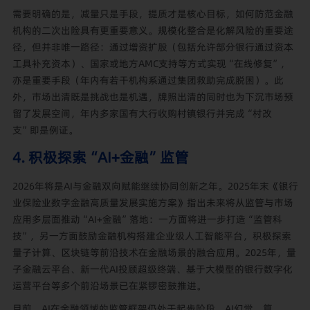
需要明确的是，减量只是手段，提质才是核心目标，如何防范金融
机构的二次出险具有更重要意义。规模化整合是化解风险的重要途
径，但并非唯一路径：通过增资扩股（包括允许部分银行通过资本
工具补充资本）、国家或地方AMC支持等方式实现“在线修复”，
亦是重要手段（年内有若干机构系通过集团救助完成脱困）。此
外，市场出清既是挑战也是机遇，牌照出清的同时也为下沉市场预
留了发展空间，年内多家国有大行收购村镇银行并完成“村改
支”即是例证。
4. 积极探索“AI+金融”监管
2026年将是AI与金融双向赋能继续协同创新之年。2025年末《银行
业保险业数字金融高质量发展实施方案》指出未来将从监管与市场
应用多层面推动“AI+金融”落地：一方面将进一步打造“监管科
技”，另一方面鼓励金融机构搭建企业级人工智能平台，积极探索
量子计算、区块链等前沿技术在金融场景的融合应用。2025年，量
子金融云平台、新一代AI投顾超级终端、基于大模型的银行数字化
运营平台等多个前沿场景已在紧锣密鼓推进。
目前，AI在金融领域的监管框架仍处于起步阶段。AI幻觉、算