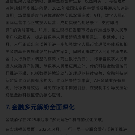
监管框架的逐步清晰，推动金融创新生态“脱虚向实”。与稳定币
监管规制同步推进的是，2025年我国法定数字货币发展迎来加速进
阶期，场景覆盖度与跨境适配性实现双重突破：9月，数字人民币
国际运营中心正式投入运营，成功实现合规场景下“支付即结
算”的功能落地。11月，恒生银行在香港市场合作推出数字人民币
商户收款服务，标志着数字人民币跨境应用场景进一步延伸。12
月，人行正式出台《关于进一步加强数字人民币管理服务体系和相
关金融基础设施建设的行动方案》，同时明确数字人民币性质由现
金（人行负债）调整为存款（商业银行负债），标志着数字人民币
迈入成熟资产时期。除数字人民币应用之外，传统科技金融领域同
样推进不辍，包括数据跨境流动与治理规范持续完善，金融科技创
新监管试点范围有序扩大、试点场景持续丰富，AI+金融业多有建
树。行稳方能致远，可见在稳定中拥抱创新、在规制中引导发展始
终是金融科技监管的核心逻辑。
7. 金融多元解纷全面深化
金融消保在2025年迎来“多元解纷”机制的优化突破。
在宏观框架层面，2025年4月，一行一局一会联合发布《关于推进