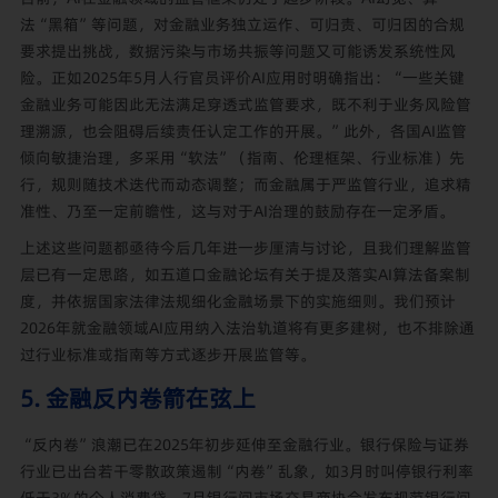
法“黑箱”等问题，对金融业务独立运作、可归责、可归因的合规
要求提出挑战，数据污染与市场共振等问题又可能诱发系统性风
险。正如2025年5月人行官员评价AI应用时明确指出：“一些关键
金融业务可能因此无法满足穿透式监管要求，既不利于业务风险管
理溯源，也会阻碍后续责任认定工作的开展。”此外，各国AI监管
倾向敏捷治理，多采用“软法”（指南、伦理框架、行业标准）先
行，规则随技术迭代而动态调整；而金融属于严监管行业，追求精
准性、乃至一定前瞻性，这与对于AI治理的鼓励存在一定矛盾。
上述这些问题都亟待今后几年进一步厘清与讨论，且我们理解监管
层已有一定思路，如五道口金融论坛有关于提及落实AI算法备案制
度，并依据国家法律法规细化金融场景下的实施细则。我们预计
2026年就金融领域AI应用纳入法治轨道将有更多建树，也不排除通
过行业标准或指南等方式逐步开展监管等。
5. 金融反内卷箭在弦上
“反内卷”浪潮已在2025年初步延伸至金融行业。银行保险与证券
行业已出台若干零散政策遏制“内卷”乱象，如3月时叫停银行利率
低于3%的个人消费贷，7月银行间市场交易商协会发布规范银行间