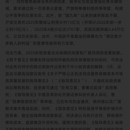
岗”；同时聚焦融券业务的透明度、程序化交易监管强化等关键领
域，要求通过统一交易单元管理、严禁特殊便利提供等举措，构建
公平竞争的交易生态。此外，新“国九条”以来的诸多新政不辍，
沪深交易所2025年整体让利预计约15亿元（并预计2026年新一步
让利19亿元），2025年A股分红达3767家，派现总额突破2.64万亿
元，又创历史新高。此外，中国版平准基金的揭幕也为“满足绝大
多数人的利益”的普惠性提供有力支撑。
司法方面，2025年投资者法治保障的深度和广度均得到显著拓展。
《若干意见》明确支持法院和仲裁机构在审理相关纠纷时，可依法
对业务合同中的格式条款作出有利于中小投资者的解释；5月，证
监会与最高法联合发布《关于严格公正执法司法服务保障资本市场
高质量发展的指导意见》（“《指导意见》”），大幅优化投资者
诉讼维权机制，投资者可通过“在线立案、要素式起诉”高效维
权；《指导意见》中提及常态化开展证券纠纷代表人诉讼、落
实“民事赔偿优先”等举措，已在年内的金通灵、锦州港以及广道
数字案中落地实施；同时，《指导意见》特别强调平等保护境内外
投资者，提出加强跨境调查取证、判决承认与执行合作，降低境外
维权成本，直接惠及外资机构。值得注意的是，《指导意见》诚恳
正视当前金融领域部分法律法规较为原则的问题，并提出强化司法