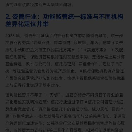
协同以重点解决房地产金融领域问题。
2. 资管行业：功能监管统一标准与不同机构
差异化定位并举
2025 年，监管部门延续了资管新规确立的功能监管导向，进一步
在行业内夯实“同类业务、同等监管”的原则。年内，随着《关于
推动中长期资金入市工作的实施方案》（“《实施方案》”）及配
套细则落地，保险资管与银行理财在新股申购、定增参与上与公募
基金待遇一致；与此同时，信托与理财“灰色合作”、理财子“打
榜”等规避监管的套利行为被严厉禁止，《银行保险机构资产管理
产品信息披露管理办法》的出台，也标志着银保系资管在信披标准
上与证券行业实现了基本对齐。
但功能监管并不等于“一刀切”，监管亦结合不同资管子行业的差
异化定位实现精准施策：信托行业通过修订《信托公司管理办法》
及集合资金信托（资产管理信托）的管理办法，强力贯彻“回归本
源”的监管意志——鼓励发展资产服务信托与公益慈善信托，倒逼资
产管理信托加速转型；公募基金行业立足其居民财富管理的核心属
性，监管层大力支持ETF等工具化产品发展，相对抑制以机构资金