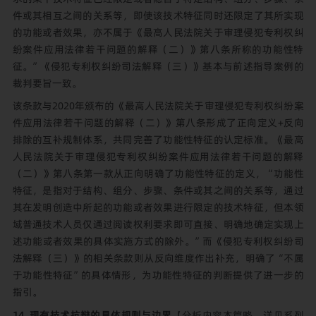
件或其相互之间的关系等，即使该技术特征同时还限定了其所实现
的功能或者效果，亦不属于《最高人民法院关于审理侵犯专利权纠
纷案件应用法律若干问题的解释（二）》第八条所称的功能性特
征。”《侵犯专利权纠纷司法解释（三）》基本与前述指导案例的
裁判要旨一致。
该条款与2020年颁布的《最高人民法院关于审理侵犯专利权纠纷案
件应用法律若干问题的解释（二）》第八条形成了正向定义+反向
排除的互补规制体系，共同完善了功能性特征的认定标准。《最高
人民法院关于审理侵犯专利权纠纷案件应用法律若干问题的解释
（二）》第八条第一款从正向明确了功能性特征的定义，“功能性
特征，是指对于结构、组分、步骤、条件或其之间的关系等，通过
其在发明创造中所起的功能或者效果进行限定的技术特征，但本领
域普通技术人员仅通过阅读权利要求即可直接、明确地确定实现上
述功能或者效果的具体实施方式的除外。”而《侵犯专利权纠纷司
法解释（三）》的相关条款则从反向维度作出补充，明确了“不属
于功能性特征”的具体情形，为功能性特征的判断提供了进一步的
指引。
14. 现有技术抗辩的具体规则与边界
【分析内容本篇略，详见
系列