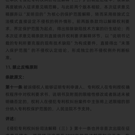
再度被纳入征求意见稿范畴。与此前两个版本相较，本次征求意见
稿摒弃以“发明目的”为核心的保护范围解释，转而采用排除式立
法模式直接设定不侵权的例外情形。前两版条款均以解释权利要
求、界定保护范围为起点，得出排除缺陷技术方案的衍生结论；而
本次征求意见稿条款则直接绕开权利要求解释环节，以“说明书记
载的专利所要克服的现有技术缺陷”为构成要件，直接得出“未落
入保护范围”的不侵权认定结论，形成独立的不侵权例外判断标
准。
11. 禁止反悔原则
条款原文：
第十一条
被诉侵权人能够证明专利申请人、专利权人在专利授权确
权程序中对权利要求书、说明书及附图的限缩性修改或者陈述未被
明确否定的，权利人在侵犯专利权纠纷案件中主张将上述限缩的部
分纳入专利权保护范围的，人民法院不予支持。
评述：
《侵犯专利权纠纷司法解释（三）》第十一条也并非首次出现在征