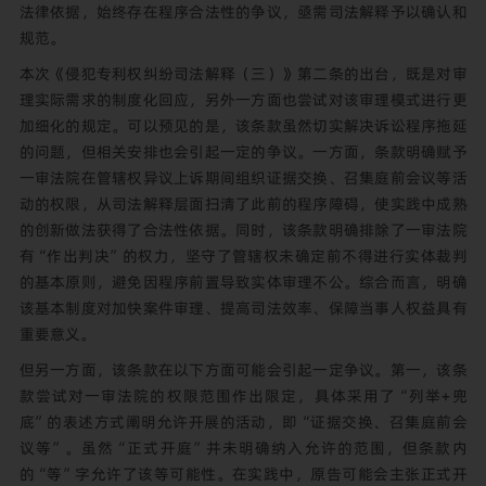
法律依据，始终存在程序合法性的争议，亟需司法解释予以确认和
规范。
本次《侵犯专利权纠纷司法解释（三）》第二条的出台，既是对审
理实际需求的制度化回应，另外一方面也尝试对该审理模式进行更
加细化的规定。可以预见的是，该条款虽然切实解决诉讼程序拖延
的问题，但相关安排也会引起一定的争议。一方面，条款明确赋予
一审法院在管辖权异议上诉期间组织证据交换、召集庭前会议等活
动的权限，从司法解释层面扫清了此前的程序障碍，使实践中成熟
的创新做法获得了合法性依据。同时，该条款明确排除了一审法院
有“作出判决”的权力，坚守了管辖权未确定前不得进行实体裁判
的基本原则，避免因程序前置导致实体审理不公。综合而言，明确
该基本制度对加快案件审理、提高司法效率、保障当事人权益具有
重要意义。
但另一方面，该条款在以下方面可能会引起一定争议。第一，该条
款尝试对一审法院的权限范围作出限定，具体采用了“列举+兜
底”的表述方式阐明允许开展的活动，即“证据交换、召集庭前会
议等”。虽然“正式开庭”并未明确纳入允许的范围，但条款内
的“等”字允许了该等可能性。在实践中，原告可能会主张正式开