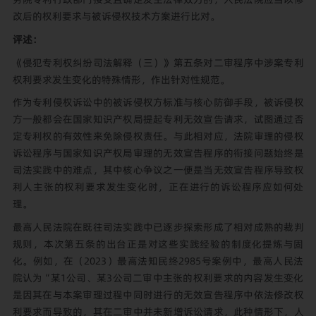
改后的权利要求与被诉侵权技术方案进行比对。
评述：
《侵犯专利权纠纷司法解释（三）》第五条对二审程序中涉案专利
权利要求发生变化的特殊情形，作出针对性规范。
作为专利侵权诉讼中的被诉侵权方标准与核心防御手段，被诉侵权
方一般都会在国家知识产权局提起专利无效宣告请求，试图通过否
定专利权的有效性来免除侵权责任。与此相对应，法院审理的侵权
诉讼程序与国家知识产权局审理的无效宣告程序的衔接问题始终是
司法实践中的难点，其中核心争议之一便是当无效宣告程序导致权
利人主张的权利要求发生变化时，正在进行的诉讼程序应如何处
理。
最高人民法院在既往司法实践中已逐步探索形成了相对成熟的裁判
规则，本次第五条的出台正是对这些实践经验的制度化提炼与固
化。例如，在（2023）最高法知民终2985号案例中，最高人民法
院认为“某1公司、某3公司二审中主张的权利要求的内容发生变化
是因其在与本案审理过程中同时进行的无效宣告程序中依法修改权
利要求而导致的，其在二审中并未新增诉讼请求，此种情形下，人