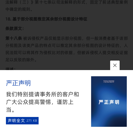
法解释（三）》第十七条以司法解释的形式，固定了前述典型案例
中确定的规则。
18.
基于部分视图推定其余部分视图设计特征
条款原文：
第十八条
被诉侵权产品仅能显示部分视图，但一般消费者基于该部
分视图及该类产品的特点可以推定其余部分视图的设计特征的，人
民法院可以将其作为侵权比对的依据，但被诉侵权人提交相反证据
足以反驳的除外。
评述：
一般消费者是外观设计侵权案件中的重要概念之一，几乎每年都有
严正声明
与之相关的典型案例。《最高人民法院关于审理侵犯专利权纠纷案
我们特别提请事务所的客户和
件应用法律若干问题的解释》第十条规定，“人民法院应当以外观
设计专利产品的一般消费者的知识水平和认知能力，判断外观设计
广大公众提高警惕，谨防上
是否相同或者近似。”《侵犯专利权纠纷司法解释（三）》即是在
当。
此条的基础上对一般消费者的认知水平和认知能力进行了进一步的
声明全文
271 KB
解释。
在外观设计侵权纠纷中，被诉侵权产品常因各种原因无法完整呈现