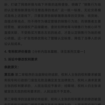
纷，打破了网络环境与线下环境的适用壁垒，明确了“销售行为地
的认定需排除原告可任意选择的地点”这一统一标准，无论交易模
式是线上还是线下，只要是原告能够随意选择的交货地、收货地、
自提点等地点，均不得作为确定管辖的销售行为地；而销售者主要
经营地、被诉侵权产品储藏地、查封扣押地等与销售行为核心环节
直接关联、不受购买方意志左右的地点，才是认定销售行为地的核
心依据。这一扩张性修改简化了管辖认定标准，降低了当事人的诉
讼认知成本。
4. 专利权评价报告
【分析内容本篇略，详见
系列文章一
】
5. 诉讼中修改权利要求
条款原文：
第五条
第二审程序的法庭辩论终结前，权利人主张的权利要求被国
务院专利行政部门宣告无效且确定发生法律效力，权利人请求变更
主张的权利要求的，人民法院应予准许；经释明，权利人仍主张该
被宣告无效的权利要求的，人民法院不予支持。
第二审程序的法庭辩论终结前，权利人主张的权利要求的修改被国
务院专利行政部门接受且确定发生法律效力的，人民法院应当以修