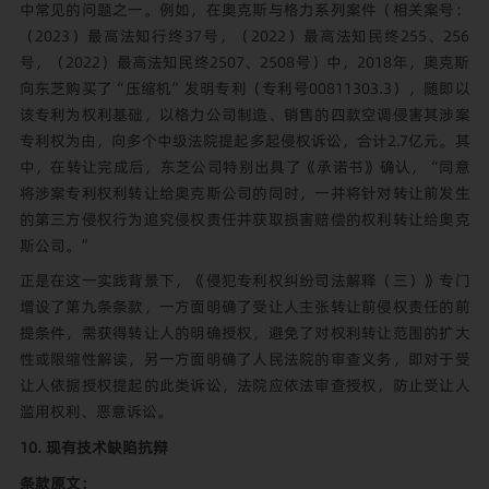
中常见的问题之一。例如，在奥克斯与格力系列案件（相关案号：
（2023）最高法知行终37号，（2022）最高法知民终255、256
号，（2022）最高法知民终2507、2508号）中，2018年，奥克斯
向东芝购买了“压缩机”发明专利（专利号00811303.3），随即以
该专利为权利基础，以格力公司制造、销售的四款空调侵害其涉案
专利权为由，向多个中级法院提起多起侵权诉讼，合计2.7亿元。其
中，在转让完成后，东芝公司特别出具了《承诺书》确认，“同意
将涉案专利权利转让给奥克斯公司的同时，一并将针对转让前发生
的第三方侵权行为追究侵权责任并获取损害赔偿的权利转让给奥克
斯公司。”
正是在这一实践背景下，《侵犯专利权纠纷司法解释（三）》专门
增设了第九条条款，一方面明确了受让人主张转让前侵权责任的前
提条件，需获得转让人的明确授权，避免了对权利转让范围的扩大
性或限缩性解读，另一方面明确了人民法院的审查义务，即对于受
让人依据授权提起的此类诉讼，法院应依法审查授权，防止受让人
滥用权利、恶意诉讼。
10. 现有技术缺陷抗辩
条款原文：