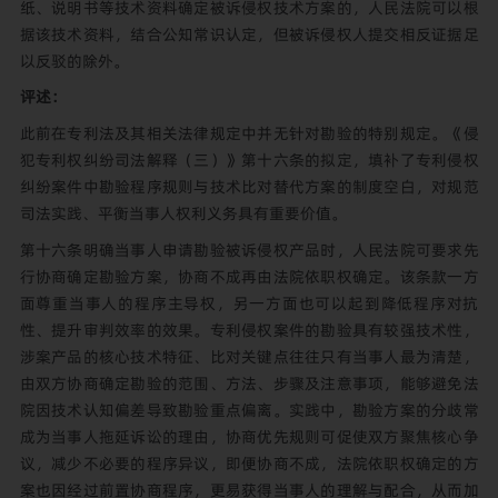
纸、说明书等技术资料确定被诉侵权技术方案的，人民法院可以根
据该技术资料，结合公知常识认定，但被诉侵权人提交相反证据足
以反驳的除外。
评述：
此前在专利法及其相关法律规定中并无针对勘验的特别规定。《侵
犯专利权纠纷司法解释（三）》第十六条的拟定，填补了专利侵权
纠纷案件中勘验程序规则与技术比对替代方案的制度空白，对规范
司法实践、平衡当事人权利义务具有重要价值。
第十六条明确当事人申请勘验被诉侵权产品时，人民法院可要求先
行协商确定勘验方案，协商不成再由法院依职权确定。该条款一方
面尊重当事人的程序主导权，另一方面也可以起到降低程序对抗
性、提升审判效率的效果。专利侵权案件的勘验具有较强技术性，
涉案产品的核心技术特征、比对关键点往往只有当事人最为清楚，
由双方协商确定勘验的范围、方法、步骤及注意事项，能够避免法
院因技术认知偏差导致勘验重点偏离。实践中，勘验方案的分歧常
成为当事人拖延诉讼的理由，协商优先规则可促使双方聚焦核心争
议，减少不必要的程序异议，即便协商不成，法院依职权确定的方
案也因经过前置协商程序，更易获得当事人的理解与配合，从而加