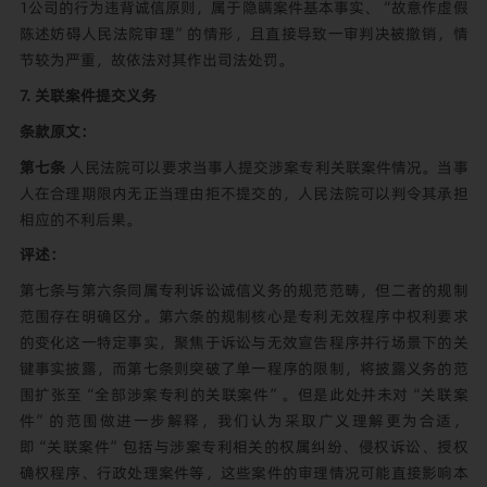
1公司的行为违背诚信原则，属于隐瞒案件基本事实、“故意作虚假
陈述妨碍人民法院审理”的情形，且直接导致一审判决被撤销，情
节较为严重，故依法对其作出司法处罚。
7. 关联案件提交义务
条款原文：
第七条
人民法院可以要求当事人提交涉案专利关联案件情况。当事
人在合理期限内无正当理由拒不提交的，人民法院可以判令其承担
相应的不利后果。
评述：
第七条与第六条同属专利诉讼诚信义务的规范范畴，但二者的规制
范围存在明确区分。第六条的规制核心是专利无效程序中权利要求
的变化这一特定事实，聚焦于诉讼与无效宣告程序并行场景下的关
键事实披露，而第七条则突破了单一程序的限制，将披露义务的范
围扩张至“全部涉案专利的关联案件”。但是此处并未对“关联案
件”的范围做进一步解释，我们认为采取广义理解更为合适，
即“关联案件”包括与涉案专利相关的权属纠纷、侵权诉讼、授权
确权程序、行政处理案件等，这些案件的审理情况可能直接影响本