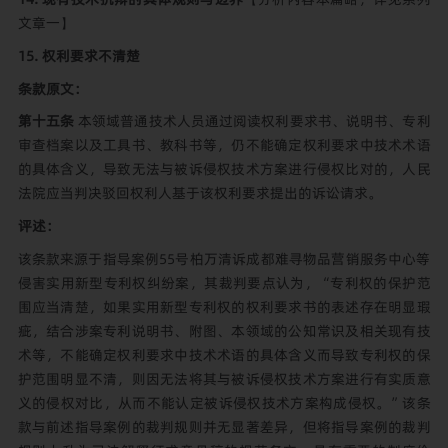
文章一
】
15. 权利要求不清楚
条款原文：
第十五条
本领域普通技术人员通过阅读权利要求书、说明书、专利
审查档案以及工具书、教科书等，仍不能确定权利要求中技术术语
的具体含义，导致无法与被诉侵权技术方案进行侵权比对的，人民
法院应当判决驳回权利人基于该权利要求提出的诉讼请求。
评述：
该条款来源于指导案例55号柏万清诉成都难寻物品营销服务中心等
侵害实用新型专利权纠纷案，其裁判要点认为，“专利权的保护范
围应当清楚，如果实用新型专利权的权利要求书的表述存在明显瑕
疵，结合涉案专利说明书、附图、本领域的公知常识及相关现有技
术等，不能确定权利要求中技术术语的具体含义而导致专利权的保
护范围明显不清，则因无法将其与被诉侵权技术方案进行有实质意
义的侵权对比，从而不能认定被诉侵权技术方案构成侵权。”该条
款与前述指导案例的裁判规则并无显著差异，但将指导案例的裁判