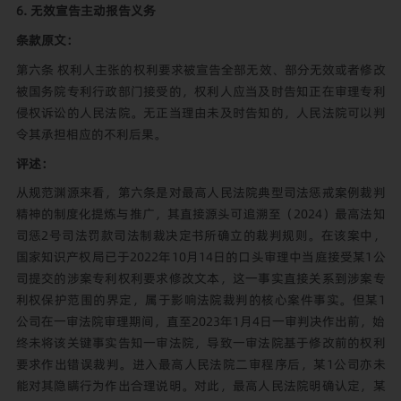
6. 无效宣告主动报告义务
条款原文：
第六条 权利人主张的权利要求被宣告全部无效、部分无效或者修改
被国务院专利行政部门接受的，权利人应当及时告知正在审理专利
侵权诉讼的人民法院。无正当理由未及时告知的，人民法院可以判
令其承担相应的不利后果。
评述：
从规范渊源来看，第六条是对最高人民法院典型司法惩戒案例裁判
精神的制度化提炼与推广，其直接源头可追溯至（2024）最高法知
司惩2号司法罚款司法制裁决定书所确立的裁判规则。在该案中，
国家知识产权局已于2022年10月14日的口头审理中当庭接受某1公
司提交的涉案专利权利要求修改文本，这一事实直接关系到涉案专
利权保护范围的界定，属于影响法院裁判的核心案件事实。但某1
公司在一审法院审理期间，直至2023年1月4日一审判决作出前，始
终未将该关键事实告知一审法院，导致一审法院基于修改前的权利
要求作出错误裁判。进入最高人民法院二审程序后，某1公司亦未
能对其隐瞒行为作出合理说明。对此，最高人民法院明确认定，某