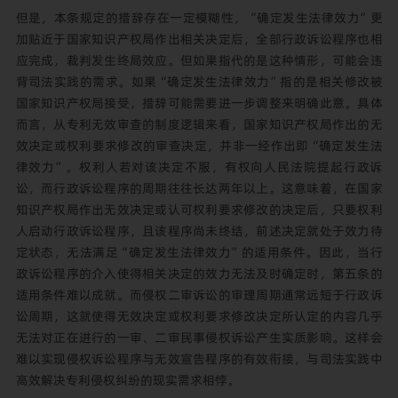
但是，本条规定的措辞存在一定模糊性，“确定发生法律效力”更
加贴近于国家知识产权局作出相关决定后，全部行政诉讼程序也相
应完成，裁判发生终局效应。但如果指代的是这种情形，可能会违
背司法实践的需求。如果“确定发生法律效力”指的是相关修改被
国家知识产权局接受，措辞可能需要进一步调整来明确此意。具体
而言，从专利无效审查的制度逻辑来看，国家知识产权局作出的无
效决定或权利要求修改的审查决定，并非一经作出即“确定发生法
律效力”。权利人若对该决定不服，有权向人民法院提起行政诉
讼，而行政诉讼程序的周期往往长达两年以上。这意味着，在国家
知识产权局作出无效决定或认可权利要求修改的决定后，只要权利
人启动行政诉讼程序，且该程序尚未终结，前述决定就处于效力待
定状态，无法满足“确定发生法律效力”的适用条件。因此，当行
政诉讼程序的介入使得相关决定的效力无法及时确定时，第五条的
适用条件难以成就。而侵权二审诉讼的审理周期通常远短于行政诉
讼周期，这就使得无效决定或权利要求修改决定所认定的内容几乎
无法对正在进行的一审、二审民事侵权诉讼产生实质影响。这样会
难以实现侵权诉讼程序与无效宣告程序的有效衔接，与司法实践中
高效解决专利侵权纠纷的现实需求相悖。