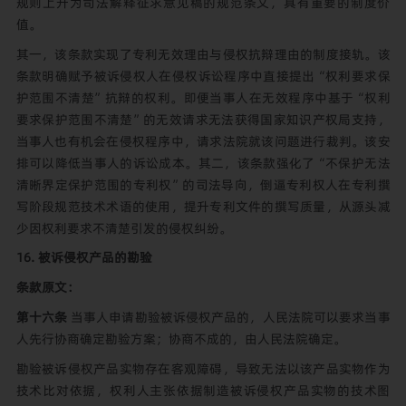
规则上升为司法解释征求意见稿的规范条文，具有重要的制度价
值。
其一，该条款实现了专利无效理由与侵权抗辩理由的制度接轨。该
条款明确赋予被诉侵权人在侵权诉讼程序中直接提出“权利要求保
护范围不清楚”抗辩的权利。即便当事人在无效程序中基于“权利
要求保护范围不清楚”的无效请求无法获得国家知识产权局支持，
当事人也有机会在侵权程序中，请求法院就该问题进行裁判。该安
排可以降低当事人的诉讼成本。其二，该条款强化了“不保护无法
清晰界定保护范围的专利权”的司法导向，倒逼专利权人在专利撰
写阶段规范技术术语的使用，提升专利文件的撰写质量，从源头减
少因权利要求不清楚引发的侵权纠纷。
16. 被诉侵权产品的勘验
条款原文：
第十六条
当事人申请勘验被诉侵权产品的，人民法院可以要求当事
人先行协商确定勘验方案；协商不成的，由人民法院确定。
勘验被诉侵权产品实物存在客观障碍，导致无法以该产品实物作为
技术比对依据，权利人主张依据制造被诉侵权产品实物的技术图