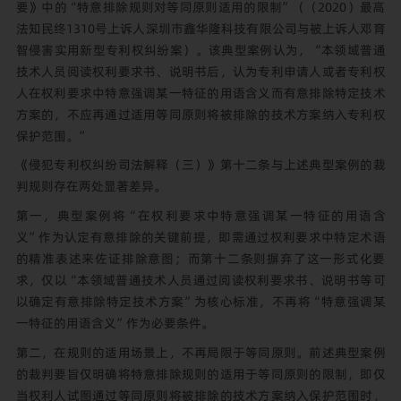
要》中的“特意排除规则对等同原则适用的限制”（（2020）最高
法知民终1310号上诉人深圳市鑫华隆科技有限公司与被上诉人邓育
智侵害实用新型专利权纠纷案）。该典型案例认为，“本领域普通
技术人员阅读权利要求书、说明书后，认为专利申请人或者专利权
人在权利要求中特意强调某一特征的用语含义而有意排除特定技术
方案的，不应再通过适用等同原则将被排除的技术方案纳入专利权
保护范围。”
《侵犯专利权纠纷司法解释（三）》第十二条与上述典型案例的裁
判规则存在两处显著差异。
第一，典型案例将“在权利要求中特意强调某一特征的用语含
义”作为认定有意排除的关键前提，即需通过权利要求中特定术语
的精准表述来佐证排除意图；而第十二条则摒弃了这一形式化要
求，仅以“本领域普通技术人员通过阅读权利要求书、说明书等可
以确定有意排除特定技术方案”为核心标准，不再将“特意强调某
一特征的用语含义”作为必要条件。
第二，在规则的适用场景上，不再局限于等同原则。前述典型案例
的裁判要旨仅明确将特意排除规则的适用于等同原则的限制，即仅
当权利人试图通过等同原则将被排除的技术方案纳入保护范围时，