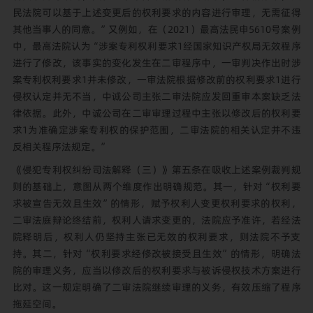
民法院可以基于上述变更后的权利要求的内容进行审理，无需征得
其他当事人的同意。”又例如，在（2021）最高法民申5610号案例
中，最高法院认为“涉案专利权利要求1经国家知识产权局无效程序
进行了修改，该事实的变化发生在二审程序中，一审判决作出时涉
案专利权利要求1并未修改，一审法院根据修改前的权利要求1进行
侵权认定并无不当，中诚公司主张二审法院应发回重审本案缺乏法
律依据。此外，中诚公司在二审审理过程中主张以修改后的权利要
求1为准确定涉案专利权的保护范围，二审法院的相关认定并不违
反相关程序法规定。”
《侵犯专利权纠纷司法解释（三）》第五条在吸收上述案例裁判规
则的基础上，意图从两个维度作出明确规范。其一，针对“权利要
求被宣告无效且生效”的情形，赋予权利人变更权利要求的权利，
二审法庭辩论终结前，权利人请求变更的，法院应予准许，若经法
院释明后，权利人仍坚持主张已无效的权利要求，则法院不予支
持。其二，针对“权利要求经修改被接受且生效”的情形，明确法
院的审理义务，应当以修改后的权利要求与被诉侵权技术方案进行
比对。这一规定明确了二审法院继续审理的义务，有效压缩了程序
拖延空间。