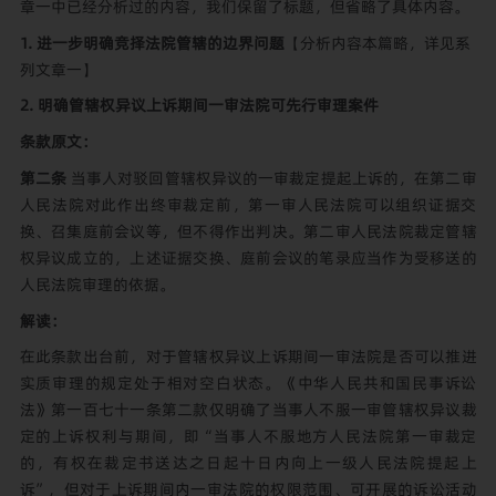
章一中已经分析过的内容，我们保留了标题，但省略了具体内容。
1. 进一步明确竞择法院管辖的边界问题
【分析内容本篇略，详见系
列文章一】
2. 明确管辖权异议上诉期间一审法院可先行审理案件
条款原文：
第二条
当事人对驳回管辖权异议的一审裁定提起上诉的，在第二审
人民法院对此作出终审裁定前，第一审人民法院可以组织证据交
换、召集庭前会议等，但不得作出判决。第二审人民法院裁定管辖
权异议成立的，上述证据交换、庭前会议的笔录应当作为受移送的
人民法院审理的依据。
解读：
在此条款出台前，对于管辖权异议上诉期间一审法院是否可以推进
实质审理的规定处于相对空白状态。《中华人民共和国民事诉讼
法》第一百七十一条第二款仅明确了当事人不服一审管辖权异议裁
定的上诉权利与期间，即“当事人不服地方人民法院第一审裁定
的，有权在裁定书送达之日起十日内向上一级人民法院提起上
诉”，但对于上诉期间内一审法院的权限范围、可开展的诉讼活动