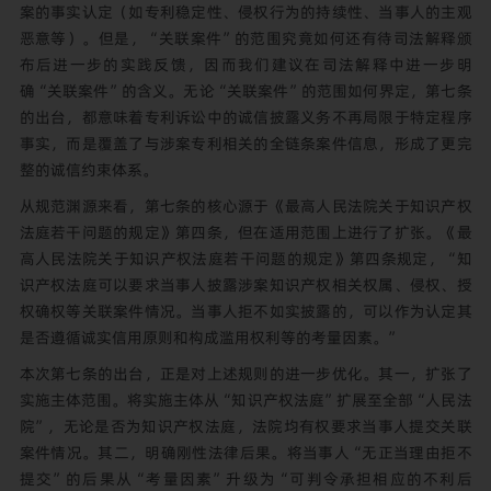
案的事实认定（如专利稳定性、侵权行为的持续性、当事人的主观
恶意等）。但是，“关联案件”的范围究竟如何还有待司法解释颁
布后进一步的实践反馈，因而我们建议在司法解释中进一步明
确“关联案件”的含义。无论“关联案件”的范围如何界定，第七条
的出台，都意味着专利诉讼中的诚信披露义务不再局限于特定程序
事实，而是覆盖了与涉案专利相关的全链条案件信息，形成了更完
整的诚信约束体系。
从规范渊源来看，第七条的核心源于《最高人民法院关于知识产权
法庭若干问题的规定》第四条，但在适用范围上进行了扩张。《最
高人民法院关于知识产权法庭若干问题的规定》第四条规定，“知
识产权法庭可以要求当事人披露涉案知识产权相关权属、侵权、授
权确权等关联案件情况。当事人拒不如实披露的，可以作为认定其
是否遵循诚实信用原则和构成滥用权利等的考量因素。”
本次第七条的出台，正是对上述规则的进一步优化。其一，扩张了
实施主体范围。将实施主体从“知识产权法庭”扩展至全部“人民法
院”，无论是否为知识产权法庭，法院均有权要求当事人提交关联
案件情况。其二，明确刚性法律后果。将当事人“无正当理由拒不
提交”的后果从“考量因素”升级为“可判令承担相应的不利后