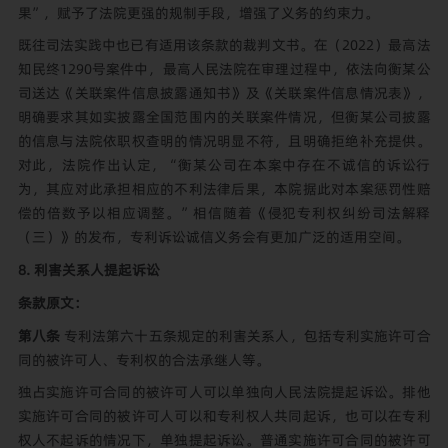
果”，赋予了法院更强的规制手段，增强了义务的约束力。
既往司法实践中也已有适用该条款的裁判文书。在（2022）最高法
知民终1290号案件中，最高人民法院在审理过程中，依法向衡某公
司送达《关联案件信息披露通知书》及《关联案件信息情况表》，
明确要求其如实披露全国范围内的关联案件情况，但衡某公司披露
的信息与法院依职权查明的情况明显不符，且明确拒绝补充提供。
对此，法院作出认定，“衡某公司在本案中存在不诚信的诉讼行
为，其应对此承担相应的不利法律后果，本院据此对本案惩罚性赔
偿的倍数予以相应调整。”相信随着《侵犯专利权纠纷司法解释
（三）》的发布，专利诉讼诚信义务会有更加广泛的适用空间。
8. 利害关系人提起诉讼
条款原文：
第八条
专利法第六十五条规定的利害关系人，包括专利实施许可合
同的被许可人、专利权的合法承继人等。
独占实施许可合同的被许可人可以单独向人民法院提起诉讼。排他
实施许可合同的被许可人可以和专利权人共同起诉，也可以在专利
权人不起诉的情况下，单独提起诉讼。普通实施许可合同的被许可