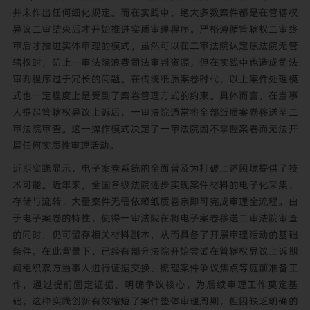
并未作出任何细化规定。而在实践中，绝大多数案件都是在管辖权
异议二审结束后才开始推进实质审理程序。严格遵循管辖权二审终
审后才推进实体审理的模式，虽然可以在二审法院认定原法院无管
辖权时，防止一审法院浪费司法审判资源，但在实践中也造成司法
审判程序过于冗长的问题。在传统纸质案卷时代，以上案件处理模
式也一定程度上是受到了案卷管理方式的约束。具体而言，在当事
人提起管辖权异议上诉后，一审法院通常将全部纸质案卷移送至二
审法院审查。这一操作模式决定了一审法院因不掌握案卷而无法开
展任何实质性审理活动。
近期实践显示，电子案卷系统的全面普及为打破上述困境提供了技
术可能。近年来，全国各级法院逐步实现案件材料的电子化采集、
存储与流转，大量案件无需依赖纸质卷宗即可完成审理全流程。由
于电子案卷的特性，使得一审法院在将电子案卷移送二审法院审查
的同时，仍可留存相关材料副本，从而具备了开展审理活动的基础
条件。在此背景下，已经有部分法院开始尝试在管辖权异议上诉期
间组织双方当事人进行证据交换、梳理案件争议焦点等庭前准备工
作，通过提前固定证据、明确争议核心，为后续审理工作奠定基
础。这种实践创新有效缩短了案件整体审理周期，但因缺乏明确的