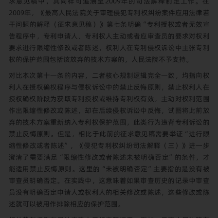
求意见稿中，其同样可追溯至2009年的司法解释制定工作。在
2009年，《最高人民法院关于审理侵犯专利权纠纷案件应用法律若
干问题的解释（征求意见稿）》第七条明确“专利授权或者无效宣
告程序中，专利申请人、专利权人主动或者应审查员的要求对权利
要求进行限缩性修改或者陈述，权利人在专利侵权诉讼中主张专利
权的保护范围包括该放弃的技术方案的，人民法院不予支持。
对比本次第十一条的内容，二者核心规制逻辑完全一致，均指向权
利人在授权确权程序与侵权诉讼中的禁止反悔原则，禁止权利人在
授权确权阶段为获取专利授权或维持专利权有效，主动对权利范围
作出限缩性修改或陈述，却在后续侵权诉讼中反悔，试图将此前放
弃的技术方案重新纳入专利权保护范围，此类行为违背专利诉讼的
禁止反悔原则。但是，相比于此前的征求意见稿需要举证“进行限
缩性修改或者陈述”，《侵犯专利权纠纷司法解释（三）》进一步
澄清了需要满足“限缩性修改或者陈述未被明确否定”的条件，才
能适用禁止反悔原则。这里的“未被明确否定”主要指的是没有被
审查员明确否定。在实践中，这意味着如果审查历史的记录中审查
员没有明确否定申请人或权利人的相关修改或陈述，这些修改或陈
述就可以被用作排除相应的保护范围。