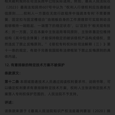
相关裁判规则在司法实践中已经实际适用。例如，最高人民法院在
（2023）最高法知民终607号中认为“权利人行使权利应当遵循诚
信原则……权利人一方面在无效行政程序中强调本专利‘不需要弹
簧、固定扣与固定槽组合’‘由翘板自身的工作原理即可实现转动且
能够维持一端翘起、一端落下的稳定状态’，以‘区别于’相关现有技
术；另一方面，又在本案中主张适用等同原则，主张依靠定位维持
结构（其中包含弹簧）才能保持稳定的被诉侵权产品构成侵权，显
然违反了禁止反悔原则。”《侵犯专利权纠纷司法解释（三）》第
十一条的规定，有助于完善我国现有法律框架下禁止反悔原则的具
体内涵。
12. 有意排除的特定技术方案不被保护
条款原文：
第十二条
本领域普通技术人员通过阅读权利要求书、说明书等，可
以确定权利要求有意排除特定技术方案，权利人主张该特定技术方
案落入专利权保护范围的，人民法院不予支持。
评述：
该条款来源于《最高人民法院知识产权法庭裁判要旨（2020）摘