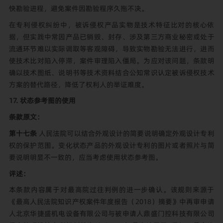
快勘验进程，避免案件因勘验程序久拖不决。
在专利侵权纠纷中，被诉侵权产品实物是技术特征比对的核心依
据，但实践中常因产品已销毁、封存、涉及第三方商业秘密或处于
流通环节难以实际调取等客观障碍，导致实物勘验无法进行，进而
使技术比对陷入停滞，案件审理陷入僵局。为应对该问题，条款明
确以技术图纸、说明书等技术资料结合公知常识认定被诉侵权技术
方案的替代路径，降低了权利人的举证难度。
17. 状态参考图的使用
条款原文：
第十七条
人民法院可以结合外观设计的简要说明确定外观设计专利
权的保护范围。变化状态产品的外观设计专利的图片或者照片与简
要说明明显不一致的，应当考虑使用状态参考图。
评述：
本条款内容属于对最高院过往判例的进一步确认。该规则来源于
《最高人民法院知识产权案件年度报告（2018）摘要》中再审申请
人北京华捷盛机电设备有限公司与被申请人鼎盛门控科技有限公司