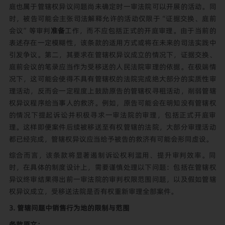
庭也属于管辖权异议问题尚未确定时一审法院可以开展的活动。同
时，被告可能会主张司法解释允许的活动仅限于“证据交换、庭前
会议”等审判
准备
工作，而不应包括正式的开庭审理。由于当前的
表述存在一定模糊性，该条款的适用方式或将在未来的司法实践中
引发争议。第二，其要求在管辖权异议成立的情况下，证据交换、
庭前会议的笔录应当作为受移送的人民法院审理的依据。在极端情
况下，这可能会使得不具有管辖权的法院完成绝大部分的实质性审
理活动，反而会一定程度上鼓励原告的管辖权寻租活动，削弱管辖
权异议程序给当事人的救济。例如，原告可能会在明知没有管辖权
的情况下提起诉讼并积极寻求一审法院的审理，包括正式开庭审
理。这样即便案件后续被移送至有权管辖的法院，大部分审理活动
都已经完成，管辖权异议应当给予被告的救济有可能会形同虚设。
综合而言，该条款将显著遏制诉讼权利滥用、提升审判效率。同
时，在具体的制度设计上，需要谨慎处理以下问题：包括在管辖权
异议终审结果得出前一审法院的审判权限范围问题，以及假如管辖
权异议成立，受移送法院是否有权重新审理全部案件。
3. 管辖问题中销售行为地的限制与范围
条款原文：