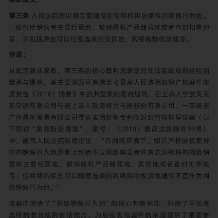
第三条
人民法院据以确定管辖侵犯专利权纠纷案件的销售行为地，
一般包括销售者主要经营地、被诉侵权产品储藏地或者查封扣押地
等，不包括原告可以任意选择的交货地、网络购物收货地等。
评述：
从规范源头来看，第三条的核心裁判思路是对司法实践成熟经验的
继承与提炼。其主要渊源可追溯至《最高人民法院知识产权案件年
度报告（2018）摘要》中的典型案例裁判规则。在上诉人宁波奥克
斯空调有限公司与被上诉人珠海格力电器股份有限公司、一审被告
广州晶东贸易有限公司侵害实用新型专利权纠纷管辖权异议案（以
下简称“奥克斯空调案”，案号：（2018）最高法民辖终93号）
中，最高人民法院明确指出，“在网络环境下，知识产权侵权案件
中的销售行为地原则上包括不以网络购买者的意志为转移的网络销
售商主要经营地、被诉侵权产品储藏地、发货地或者查封扣押地
等，但网络购买方可以随意选择的网络购物收货地通常不宜作为网
络销售行为地。”
该案件厘清了“网络销售行为地”的核心判断标准，排除了可任意
选择的收货地的管辖效力，为后续类似案件的审理提供了重要参