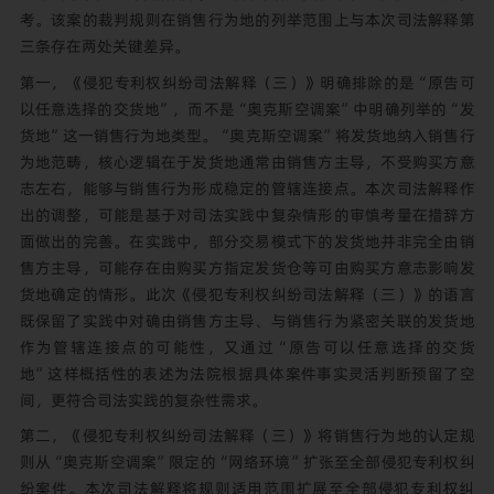
考。该案的裁判规则在销售行为地的列举范围上与本次司法解释第
三条存在两处关键差异。
第一，《侵犯专利权纠纷司法解释（三）》明确排除的是“原告可
以任意选择的交货地”，而不是“奥克斯空调案”中明确列举的“发
货地”这一销售行为地类型。“奥克斯空调案”将发货地纳入销售行
为地范畴，核心逻辑在于发货地通常由销售方主导，不受购买方意
志左右，能够与销售行为形成稳定的管辖连接点。本次司法解释作
出的调整，可能是基于对司法实践中复杂情形的审慎考量在措辞方
面做出的完善。在实践中，部分交易模式下的发货地并非完全由销
售方主导，可能存在由购买方指定发货仓等可由购买方意志影响发
货地确定的情形。此次《侵犯专利权纠纷司法解释（三）》的语言
既保留了实践中对确由销售方主导、与销售行为紧密关联的发货地
作为管辖连接点的可能性，又通过“原告可以任意选择的交货
地”这样概括性的表述为法院根据具体案件事实灵活判断预留了空
间，更符合司法实践的复杂性需求。
第二，《侵犯专利权纠纷司法解释（三）》将销售行为地的认定规
则从“奥克斯空调案”限定的“网络环境”扩张至全部侵犯专利权纠
纷案件。本次司法解释将规则适用范围扩展至全部侵犯专利权纠