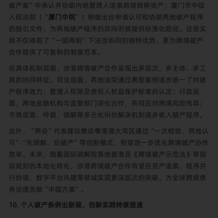
破产案”中承认并协助内地管理人追索跨境转移资产；厦门市中级
人民法院（“
厦门中院
”）相继出台申请认可和协助两地破产程序
的指引文件，为两地破产程序的双向衔接提供标准化路径。这些实
践不仅体现了“一国两制”下法治协同的独特优势，更为跨境破产
合作提供了可复制的制度范本。
在具体机制层面，涉港跨境破产合作呈现出多层次、多主体、多工
具的协同特征。司法层面，两地法院通过典型案例逐步统一了对破
产程序效力、管理人权限及债权人权益保护标准的认定；行政层
面，两地金融机构与监管部门深化合作，共同应对跨境风险传导；
市场层面，仲裁、调解等多元化纠纷解决机制逐步嵌入破产程序。
此外，“两会”代表建议推动粤港澳大湾区通过“一次检验、两地认
可”“先调解、后破产”等创新模式，有望进一步优化跨境破产协作
效率。未来，随着国际调解院落地香港及《跨境破产示范法》等国
际规则的本地化转化，涉港跨境破产合作有望在资产追索、程序并
行协调、数字平台共建等领域实现更深层次的突破，为全球跨境债
务治理贡献“中国方案”。
10. 个人破产条例出新规，创新实践持续提速