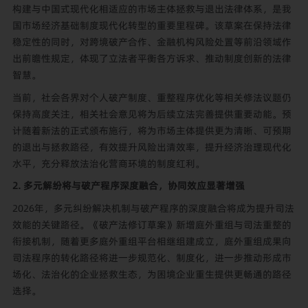
构建与中国式现代化相适应的市场主体拯救与退出法律体系，是我
国市场经济基础制度现代化转型的重要里程碑。该草案在保持法律
稳定性的同时，对跨境破产合作、金融机构风险处置等前沿领域作
出前瞻性规定，体现了立法者平衡各方诉求、推动制度创新的法律
智慧。
当前，社会各界对个人破产制度、重整程序优化等相关修法议题仍
保持高度关注，相关社会意见将为后续立法完善提供重要动能。预
计随着新法的正式颁布施行，将为市场主体提供更为清晰、可预期
的退出与拯救路径，有效提升风险出清效率，提升经济治理现代化
水平，充分释放法治化营商环境的制度红利。
2. 多元解纷将与破产程序深度融合，协同效应显著增强
2026年，多元纠纷解决机制与破产程序的深度融合将成为提升司法
效能的关键路径。《破产法修订草案》新增庭外重组与司法重整的
衔接机制，随着更多庭外重组平台相继组建成立，庭外重组成果向
司法程序的转化路径将进一步规范化、制度化，进一步推动形成市
场化、法治化的企业拯救生态，为困境企业重生提供更畅通的路径
选择。