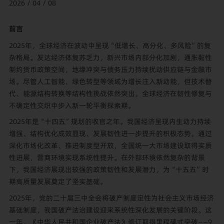
2026 / 04 / 08
前言
2025年，全球经济在波动中呈现“低增长、高分化、多风险”的复
杂格局。发达经济体复苏乏力，新兴市场内部分化加剧，通胀黏性
制约货币政策空间，地缘冲突与债务压力持续扰动供应链与金融市
场。尽管人工智能、绿色转型等领域为增长注入新动能，但技术替
代、能源结构转换等结构性挑战依然突出。全球经济在韧性修复与
不确定性交织中步入新一轮平衡探索期。
2025年是“十四五”规划的收官之年。我国经济呈现内生动力持续
增强、结构优化成效显现、发展韧性进一步提升的积极态势。通过
深化市场化改革、推进制度型开放，全国统一大市场建设取得实质
性进展，营商环境实现系统性提升。在外部环境依然复杂的背景
下，我国经济展现出较强的政策韧性和发展潜力，为“十五五”时
期高质量发展奠定了坚实基础。
2025年，党的二十届三中全会将破产制度定性为社会主义市场经济
基础制度，我国破产法治建设迎来系统性深化发展的关键阶段。这
一年，《中华人民共和国企业破产法》修订取得里程碑式突破——9