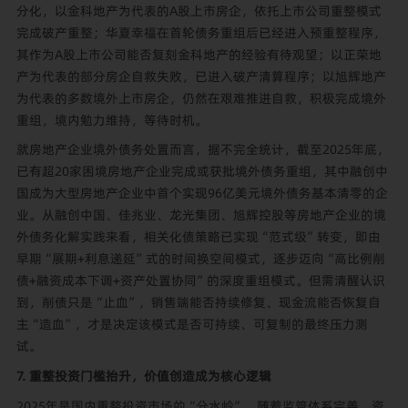
分化，以金科地产为代表的A股上市房企，依托上市公司重整模式
完成破产重整；华夏幸福在首轮债务重组后已经进入预重整程序，
其作为A股上市公司能否复刻金科地产的经验有待观望；以正荣地
产为代表的部分房企自救失败，已进入破产清算程序；以旭辉地产
为代表的多数境外上市房企，仍然在艰难推进自救，积极完成境外
重组，境内勉力维持，等待时机。
就房地产企业境外债务处置而言，据不完全统计，截至2025年底，
已有超20家困境房地产企业完成或获批境外债务重组，其中融创中
国成为大型房地产企业中首个实现96亿美元境外债务基本清零的企
业。从融创中国、佳兆业、龙光集团、旭辉控股等房地产企业的境
外债务化解实践来看，相关化债策略已实现“范式级”转变，即由
早期“展期+利息递延”式的时间换空间模式，逐步迈向“高比例削
债+融资成本下调+资产处置协同”的深度重组模式。但需清醒认识
到，削债只是“止血”，销售端能否持续修复、现金流能否恢复自
主“造血”，才是决定该模式是否可持续、可复制的最终压力测
试。
7. 重整投资门槛抬升，价值创造成为核心逻辑
2025年是国内重整投资市场的“分水岭”。随着监管体系完善、资