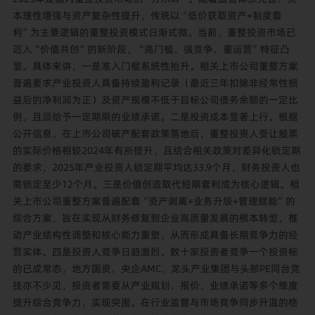
本理性增强与资产复杂性提升，传统以“低价获取资产+制度套
利”为主要逻辑的重整投资模式日渐式微。当前，重整投资市场已
迈入“价值共创”的新阶段，“高门槛、强竞争、重运营”特征凸
显。具体来讲，一是准入门槛系统性抬升。相关上市公司重整方案
普遍要求产业投资人具备持续盈利记录（最近三年扣除非经常性损
益后的净利润为正）及资产规模不低于目标公司债务余额的一定比
例，且须给予一定期限的业绩承诺。二是投资成本显著上行。根据
公开信息，在上市公司破产配套政策落地后，重整投资人受让股票
的实际价格相较2024年有所提升，且结合相关政策对差异化锁定期
的要求，2025年产业投资人锁定期平均达33.9个月，财务投资人也
需锁定至少12个月。三是价值创造取代短期套利成为核心逻辑。相
关上市公司重整方案普遍配套“资产剥离+业务升级+管理赋能”的
综合方案，旨在实现从财务修复到企业高质量发展的根本转型，推
动产业结构性调整和核心能力重塑，从而形成具备长期竞争力的经
营实体。四是投资人竞争日趋激烈。数十家投资者竞争一个投资标
的已成常态，地方国资、央企AMC、龙头产业集团与头部PE同台竞
技亦不少见，投资者需要从产业规划、报价、业绩承诺等多个维度
提升综合竞争力，实现突围。在行业监管与市场竞争同步升温的格