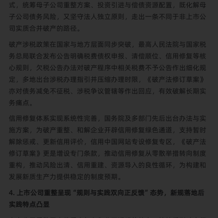
式，统筹母子公司重整方案、投资引进与偿债资源配置，既化解母
子公司债务风险，又坚守法人独立原则，走出一条不同于非上市公
司实质合并破产的路径。
破产涉税政策在国家与地方层面同步突破，最高人民法院与国家税
务总局联合发布公告明确税费债权申报、清偿顺位、信用修复等核
心规则，欠税公告办法对破产程序中相关税费不予公告作出细化规
定，多地出台涉税办理指引并压缩办理时限，《破产法修订草案》
亦对债务减免不征税、涉税争议管辖等作出回应，有效破解长期实
务痛点。
信用修复体系实现系统性完善，国务院及多部门先后出台办法与实
施方案，为破产重整、和解企业开辟信用修复绿色通道，支持暂时
解除惩戒、更新信用评价，信用中国网站专设修复专区，《破产法
修订草案》更是增设专门条款，推动信用修复从零散举措转向制度
重构，推动风险出清、信用重建、资源导入的良性循环，为构建和
发展新质生产力提供稳定的制度预期。
4. 上市公司重整呈现“规则与实践双向正反馈”态势，新规落地后
实践特点凸显