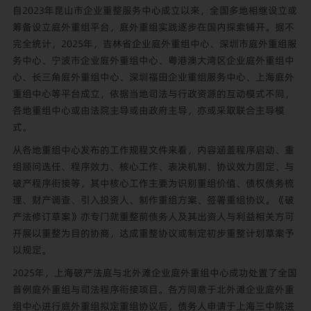
自2023年昆山市企业重整服务中心成立以来，全国多地相继设立或
筹备设立庭外重组平台，庭外重组实践逐步在国内探索铺开。据不
完全统计，2025年，吉林省企业庭外重组中心、深圳市庭外重组服
务中心、宁波市企业庭外重组中心、粤港澳大湾区企业庭外重组中
心、长三角庭外重组中心、深圳福田企业重组服务中心、上海庭外
重组中心等平台成立，依据当地司法与行政资源的互动模式不同，
各地重组中心或由法院主导或由政府主导，亦或采取联合主导模
式。
从各地重组中心发布的工作规程文件来看，内容涵盖程序启动、重
组顾问选任、程序效力、核心工作、表决机制、协议效力固定、与
破产程序衔接等，其中核心工作主要为识别重组价值、债权债务梳
理、财产调查、引入投资人、制作重组方案、签署重组协议。《破
产法修订草案》亦专门就重整前债务人及其出资人与利益相关方可
开展以重整为目的协商，达成重整协议或制定初步重整计划草案予
以规定。
2025年，上海破产法庭与北外滩企业庭外重组中心成功处置了全国
首例庭外重组与司法程序衔接项目。各方同意于北外滩企业庭外重
组中心进行庭外重组拟定重组协议后，债务人申请于上海三中院进