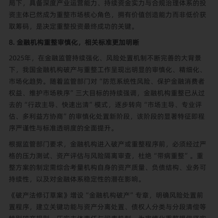
局下，具备深度产业运营能力、持续资金实力与合规治理体系的投
资主体已然成为重整市场核心角色，拥有价值创造能力而非低价获
取筹码，是决定重整投资最终成功的关键。
8. 金融机构重整审慎化，相关标准更加明晰
2025年，在金融监管持续强化、风险处置机制不断完善的大背景
下，我国金融机构破产与重整工作呈现出明显的审慎化、精细化、
市场化趋势。随着监管部门对“防范系统性风险、保护金融消费者
权益、维护市场秩序”三大目标的持续强调，金融机构重整已从过
去的“行政主导、快速出清”模式，逐步转向“市场主导、专业评
估、多利益方协商”的审慎化处置新阶段，该阶段的显著特征即程
序严谨性与标准透明度的全面提升。
根据监管部门要求，金融机构进入破产或重整程序前，必须经过严
格的压力测试、资产评估与风险隔离审查，杜绝“带病重整”。重
整方案的制定需综合考量机构自身的资产质量、负债结构、业务可
持续性，以及对金融体系稳定性的潜在影响。
《破产法修订草案》增设“金融机构破产”专章，明确风险处置前
置程序，建立关键功能与资产分离处置、债权人分类与分段清偿等