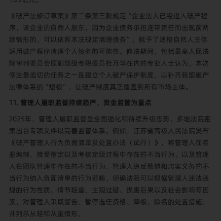
《破产法修订草案》第二条第三款规定“企业法人已经进入破产程
序，该企业的自然人股东，因为企业债务承担连带责任而出现前两
款情形的，可以依照本法规定清理债务”，赋予了适格自然人主体
适用破产程序清理个人债务的可能性。修法期间，包括最高人民法
院审判委员会原副部级专职委员杜万华在内的专业人士认为，本次
修法最迫切的任务之一是建立个人破产保护制度，以补齐我国破产
法律体系的“短板”，让破产制度真正覆盖到所有市场主体。
11. 管理人履职监督持续趋严，资金监管为重点
2025年，管理人履职监督呈全面强化和持续升级态势，多地法院密
集出台专项文件以完善监管体系。例如，江苏省高级人民法院发布
《破产管理人行为负面清单及处置办法（试行）》，将管理人在名
册编制、接受指定以及考核定级过程中存在的不当行为，以及管理
人在团队管理中存在的不当行为、管理人违反勤勉和忠实义务的不
当行为纳入负面清单的行为范畴，明确法院可以根据管理人违法违
规的行为性质、情节轻重、主观过错、损害后果以及社会影响等因
素，对管理人采取警告、暂停选任资格、降级、除名的处置措施，
并列示从轻和从重情形。