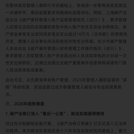
在整体规范管理人履职行为的基础上，各地进一步聚焦资金监管这
一关键环节，推动监管要求向精细化层面深化。例如，上海破产法
庭出台《破产案件管理人账户监督管理规范（试行）》，要求管理
人在提交法院的定期履职报告中纳入账户收支及资金余额情况，账
户资金单笔支出或同项多笔总支出超过10万元（含本数）的常规性
开支，管理人应当事先向法院报告并附支出依据。长沙市破产管理
人协会出台《破产案件管理人财务管理工作操作指引（试行）》，
要求管理人支取管理人账户资金超出经人民法院审批的计划或一次
性支出限额的，应通过全国企业破产重整案件信息网等渠道专门报
人民法院审批或备案。
由此可见，从负面清单到账户管理，2025年管理人履职监督的“紧
箍”持续收紧，资金监管已成为衡量管理人诚信与专业的首要焦
点。
三、2026年趋势展望
1.
破产法修订进入“最后一公里”，新法实施值得期待
经过充分酝酿和反复打磨，《破产法修订草案》已正式进入立法审
议程序。本次修法在系统总结十八年司法实践经验的基础上，着力