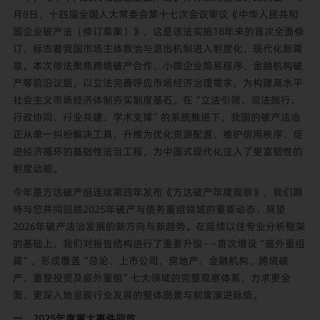
月8日，十四届全国人大常委会第十七次会议审议《中华人民共和
国企业破产法（修订草案）》，这是该法实施18年来的首次全面修
订，标志着我国市场主体救治与退出机制进入制度化、现代化新篇
章。本次修法聚焦跨境破产合作、小微企业简易程序、金融机构破
产等前沿议题，以立法完善呼应市场经济治理需求，为构建高水平
社会主义市场经济体制夯实制度基石。在“立法引领、司法践行、
行政协同、行业共建、学术支撑”的系统推进下，我国的破产法治
正从单一纠纷解决工具，升维为优化资源配置、维护信用秩序、促
进经济循环的基础性法治工程，为中国式现代化注入了更富韧性的
制度动能。
今年是方达破产组连续第四年发布《方达破产年度观察》，我们期
待与您共同回顾2025年破产与债务重组领域的重要动态，展望
2026年破产法治发展的新方向与新趋势。在延续以往专业分析框架
的基础上，我们对报告结构进行了重要升级——首次增设“庭外重组
篇”，形成覆盖“总论、上市公司、房地产、金融机构、跨境破
产、重整投资及庭外重组”七大领域的完整观察体系，力求更全
面、更深入地呈现行业发展的整体图景与制度演进脉络。
一、2025年度重大事件回放