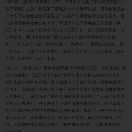
2025年《厦门个破条例》公布，该条例成为继《深圳经济特区个人
破产条例》之后，我国第二部地方性个人破产法规，同时也是党的
二十届三中全会提出探索建立个人破产制度后的首次立法实践。厦
门中院随后向社会公布《关于审理个人破产案件的工作指引（试
行）》《个人破产程序文书样式（试行）》，进行全流程指引。在
此基础上，厦门中院上线“厦门法院个人破产案件智能办案系
统”，力求对个人破产事务实现 “一网通办”。根据公开信息，厦
门中院已于《厦门个破条例》正式施行后的首个工作日正式立案审
查厦门市首例个人破产申请。
2025年，深圳市破产事务管理署会同深圳破产法庭、深圳市破产管
理人协会发布《深圳市个人破产管理人履职常用文书参考文本》，
深圳市破产事务管理署印发《深圳市个人破产管理人报酬管理暂行
办法》，深圳破产法庭印发《关于审理个人破产重整转清算案件的
工作指引》，深圳市破产事务管理署印发《深圳市个人破产信息登
记与公示办法》，对于理顺个人破产清算与重整程序、规范管理人
在个人破产案件中的操作规范及报酬管理、规范个人破产信息登记
和公示活动，具有重要意义。根据公开信息，截至2025年6月30
日，深圳破产法庭累计受理个人破产申请539件，化解纠纷债务
1.93亿元。