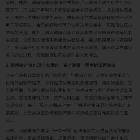
同时，仲裁、调解等非诉解纷方式将更广泛地嵌入破产衍生纠纷处
理环节，形成破产审判与多元解纷结合并行的格局。以上海仲裁委
员会破产衍生仲裁实践为基础，仲裁程序的效率优势有望进一步应
用于债权确认、合同继续履行等争议解决情景当中，实现司法压力
的有效分流。此外，国际调解院落地香港将推动跨境破产调解机制
的探索，为复杂国际债务重组提供新路径。通过程序互补与资源整
合，多元解纷机制将显著优化破产审判资源配置，加速市场主体拯
救与退出进程，实现制度协同效应的最大化释放。
3. 跨境破产合作迈向实质化，资产追索与程序协调再突破
《破产法修订草案》的“跨国破产的司法合作”专章能够为承认与
协助外国破产程序、平行程序协调提供系统规范。如顺利施行，在
实践层面，内地与香港可以紧扣资产跨境追索与平行程序协调双重
主线，在信息即时共享、资产协同处置、债权同等受偿等核心环节
实现突破；基于“昇奕公司破产案”于香港密集开展的跨境资产追
索实践，此后类似复杂跨境破产案件将持续打磨两地实质协同范
式。
同时，我国与新加坡等“一带一路”沿线国家的司法互认网络能够
加速扩容，形成区域稳定、规则透明、预期明确的破产合作生态