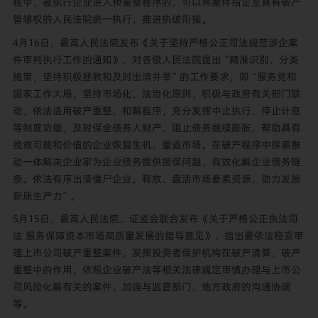
程中，被执行企业进入预重整程序的，可以将案件指定至具有破产
管辖权的人民法院统一执行，推进执破衔接。
4月16日，最高人民法院发布《关于坚持严格公正司法规范涉企案
件审判执行工作的通知》，对各级人民法院提出“精准识别、分类
施策，坚持积极拯救和及时出清并举”的工作要求，即“服务党和
国家工作大局，坚持市场化、法治化原则，积极与政府有关部门联
动，依法适用破产重整、和解程序，充分发挥中止执行、停止计息
等制度功能，及时保全债务人财产、阻止债务继续膨胀，帮助具有
挽救可能和价值的企业恢复生机、重返市场。在破产程序中探索推
动一体解决企业家为企业债务提供担保问题，有效化解企业债务链
条。依法有序出清僵尸企业，释放、盘活市场要素资源，助力发展
新质生产力”。
5月15日，最高人民法院、证监会联合发布《关于严格公正执法司
法 服务保障资本市场高质量发展的指导意见》，指出要依法稳妥审
理上市公司破产重整案件，发挥投资者保护机构在破产清算、破产
重整中的作用，依照企业破产法等相关法律规定审慎办理与上市公
司风险化解有关的案件，加强与监管部门、地方政府的沟通协调
等。