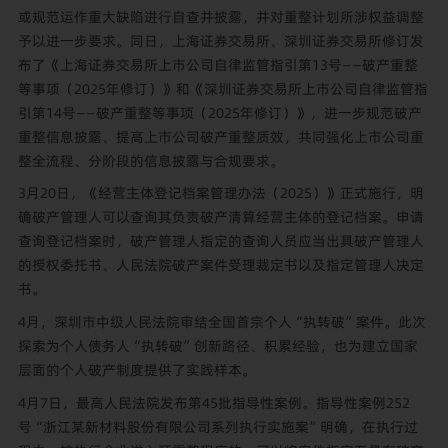
或规范运作重大缺陷进行自查并披露，并对重整计划所涉权益调整
予以进一步要求。同日，上海证券交易所、深圳证券交易所修订发
布了《上海证券交易所上市公司自律监管指引第13号——破产重整
等事项（2025年修订）》和《深圳证券交易所上市公司自律监管指
引第14号——破产重整等事项（2025年修订）》，进一步规范破产
重整信息披露、提高上市公司破产重整质效，共同强化上市公司重
整全流程、分阶段的信息披露与合规要求。
3月20日，《经营主体登记档案管理办法（2025）》正式施行，明
确破产管理人可以查询其负责破产清算经营主体的登记档案。申请
查询登记档案时，破产管理人指定的查询人员应当出具破产管理人
的授权委托书、人民法院破产案件受理裁定书以及指定管理人决定
书。
4月，深圳市中级人民法院审结全国首宗个人“执转破”案件。此次
探索为个人债务人“执转破”创新路径、积累经验，也为建立国家
层面的个人破产制度提供了实践样本。
4月7日，最高人民法院发布第45批指导性案例。指导性案例252
号“浙江某新材料股份有限公司系列执行实施案”明确，在执行过