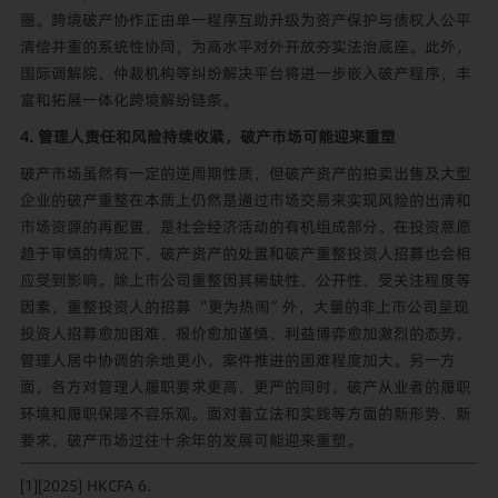
圈。跨境破产协作正由单一程序互助升级为资产保护与债权人公平
清偿并重的系统性协同，为高水平对外开放夯实法治底座。此外，
国际调解院、仲裁机构等纠纷解决平台将进一步嵌入破产程序，丰
富和拓展一体化跨境解纷链条。
4. 管理人责任和风险持续收紧，破产市场可能迎来重塑
破产市场虽然有一定的逆周期性质，但破产资产的拍卖出售及大型
企业的破产重整在本质上仍然是通过市场交易来实现风险的出清和
市场资源的再配置，是社会经济活动的有机组成部分。在投资意愿
趋于审慎的情况下，破产资产的处置和破产重整投资人招募也会相
应受到影响。除上市公司重整因其稀缺性、公开性、受关注程度等
因素，重整投资人的招募 “更为热闹”外，大量的非上市公司呈现
投资人招募愈加困难、报价愈加谨慎、利益博弈愈加激烈的态势，
管理人居中协调的余地更小，案件推进的困难程度加大。另一方
面，各方对管理人履职要求更高、更严的同时，破产从业者的履职
环境和履职保障不容乐观。面对着立法和实践等方面的新形势、新
要求，破产市场过往十余年的发展可能迎来重塑。
[1]
[2025] HKCFA 6.