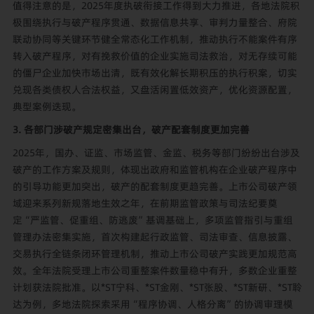
值得注意的是，2025年度执破衔接工作得到大力推进，各地法院积
极围绕执行与破产程序贯通、数据信息共享、审判力量整合、府院
联动协同等关键环节健全常态化工作机制，推动执行不能案件有序
转入破产程序，对有挽救价值的企业实施司法救治，对无存续可能
的僵尸企业加快市场出清，既有效化解长期积压的执行积案，切实
兑现各类债权人合法权益，又盘活闲置低效资产，优化资源配置，
典型案例迭现。
3. 各部门涉破产规定密集出台，破产配套制度更加完善
2025年，国办、证监、市场监管、金监、税务等部门纷纷出台涉及
破产的工作方案及规则，体现出政府和监管机构在企业破产程序中
的引导功能更加突出，破产的配套制度更趋完善。上市公司破产领
域迎来系列新规落地生效之年，在前期监管政策与司法纪要奠
定“严监管、促重组、防逃废”基调基础上，多项监管指引与重组
管理办法密集实施，首次构建起行政监管、司法审查、信息披露、
交易执行全链条闭环管理机制，推动上市公司破产实践更加规范高
效。全年法院受理上市公司重整案件数量稳中有升，多数企业重整
计划获法院批准。以*ST宁科、*ST金刚、*ST张股、*ST新研、*ST聆
达为例，多地法院探索采用“程序协调、人格分离”的协调审理模