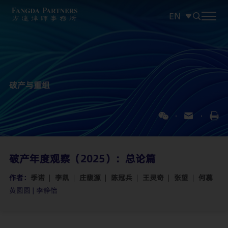
EN
中文
EN
日本語
破产与重组
破产年度观察（2025）：总论篇
作者：
季诺
李凯
庄馥源
陈冠兵
王灵奇
张望
何慕
黄圆圆 | 李静怡