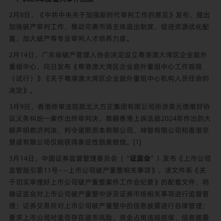
2月8日，《中共中央关于加强新时代审判工作的意见》发布，提出
加强破产审判工作，推动完善市场主体退出制度，促进资源优化配
置，加大破产等专业审判人才培养力度。
2月14日，广东省破产管理人协会决定设立粤港澳大湾区企业庭外
重组中心，同日发布《粤港澳大湾区企业庭外重组中心工作规程
（试行）》《关于粤港澳大湾区企业庭外重组中心机构人员任命的
决定》。
3月9日，香港终审法院就北大方正集团有限公司所涉美元债维好协
议义务纠纷一案作出终审判决，推翻香港上诉法庭2024年作出的大
额声明救济判决，判令诺熙资本有限公司、坤智有限公司和香港京
慧诚有限公司仅能获得象征性损害赔偿。
[1]
3月14日，中国证券监督管理委员会（“
证监会
”）发布《上市公司
监管指引第11号——上市公司破产重整相关事项》，该文件系《关
于切实审理好上市公司破产重整案件工作会纪要》的配套文件，明
确证监会对上市公司破产重整中涉及证券市场相关事项进行监督管
理；证券交易所对上市公司破产重整中的信息披露进行自律管理；
要求上市公司对是否存在退市风险、资金占用违规担保、信息披露