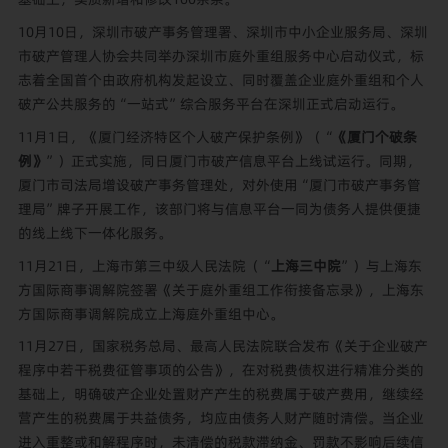
10月10日，深圳市破产事务管理署、深圳市中小企业服务局、深圳
市破产管理人协会共同举办深圳市庭外重组服务中心启动仪式，标
志着全国首个由政府机构发起设立、同时覆盖企业庭外重组和个人
破产公共服务的“一站式”综合服务平台在深圳正式启动运行。
11月1日，《厦门经济特区个人破产保护条例》（“
《厦门个破条
例》
”）正式实施，同日厦门市破产信息平台上线试运行。同期，
厦门市司法局增设破产事务管理处，对外使用“厦门市破产事务管
理局”牌子开展工作，该部门将与信息平台一同为债务人提供便捷
的线上线下一体化服务。
11月21日，上海市第三中级人民法院（“
上海三中院
”）与上海东
方国际商事调解院签署《关于庭外重组工作衔接备忘录》，上海东
方国际商事调解院成立上海庭外重组中心。
11月27日，国家税务总局、最高人民法院联合发布《关于企业破产
程序中若干税费征管事项的公告》，在对税费债权进行精准分类的
基础上，明确破产企业处置财产产生的税费属于破产费用，继续经
营产生的税费属于共益债务，均应由债务人财产随时清偿。当企业
进入重整或和解程序时，未清偿的税款滞纳金、罚款不影响后续信