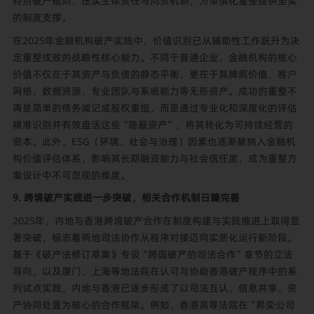
特别破产规则，压实主体责任与问责机制，为审慎化重整提供坚实
的制度支撑。
在2025年金融机构破产实践中，价值识别已从辅助性工作跃升为决
定重整成败的战略性核心能力。不同于普通企业，金融机构的核心
价值不仅在于其资产与负债的静态平衡，更在于其牌照价值、客户
网络、数据资源、专业团队与系统能力等无形资产。成功的重整不
再是简单的债务减记或股权重组，而是通过专业化和深度化的评估
精准识别并有效盘活这些“隐蔽资产”，将其转化为可持续经营的
资本。此外，ESG（环境、社会与治理）因素也逐渐被纳入金融机
构价值评估体系，影响其长期融资能力与社会信任度，成为重整方
案设计中不可忽视的维度。
9. 跨境破产实践进一步突破，相关合作机制日臻完善
2025年，内地与香港跨境破产合作在制度构建与实践推进上取得显
著突破，标志着两地司法协作从程序对接迈向实质化运行新阶段。
基于《破产法修订草案》专设“跨国破产的司法合作”章节的立法
导向，以及厦门、上海等地法院在认可与协助香港破产程序中的系
列试点实践，内地与香港已逐步形成了以司法互认、信息共享、资
产协同处置为核心的合作框架。例如，香港高等法院在“昇奕公司