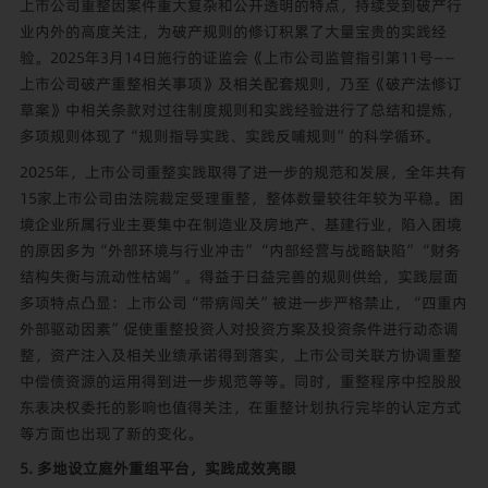
上市公司重整因案件重大复杂和公开透明的特点，持续受到破产行
业内外的高度关注，为破产规则的修订积累了大量宝贵的实践经
验。2025年3月14日施行的证监会《上市公司监管指引第11号——
上市公司破产重整相关事项》及相关配套规则，乃至《破产法修订
草案》中相关条款对过往制度规则和实践经验进行了总结和提炼，
多项规则体现了“规则指导实践、实践反哺规则”的科学循环。
2025年，上市公司重整实践取得了进一步的规范和发展，全年共有
15家上市公司由法院裁定受理重整，整体数量较往年较为平稳。困
境企业所属行业主要集中在制造业及房地产、基建行业，陷入困境
的原因多为“外部环境与行业冲击”“内部经营与战略缺陷”“财务
结构失衡与流动性枯竭”。得益于日益完善的规则供给，实践层面
多项特点凸显：上市公司“带病闯关”被进一步严格禁止，“四重内
外部驱动因素”促使重整投资人对投资方案及投资条件进行动态调
整，资产注入及相关业绩承诺得到落实，上市公司关联方协调重整
中偿债资源的运用得到进一步规范等等。同时，重整程序中控股股
东表决权委托的影响也值得关注，在重整计划执行完毕的认定方式
等方面也出现了新的变化。
5. 多地设立庭外重组平台，实践成效亮眼