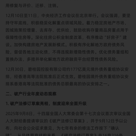
用修复与评价、迁移、注销。
12月10日至11日，中央经济工作会议在北京举行。会议强调，要坚
持守牢底线，积极稳妥化解重点领域风险。着力稳定房地产市场，
因城施策控增量、去库存、优供给，鼓励收购存量商品房重点用于
保障性住房等。深化住房公积金制度改革，有序推动“好房子”建
设。加快构建房地产发展新模式。积极有序化解地方政府债务风
险，督促各地主动化债，不得违规新增隐性债务。优化债务重组和
置换办法，多措并举化解地方政府融资平台经营性债务风险。
12月30日，碧桂园控股有限公司约177亿美元境外债务重组协议安
排，经香港高等法院批准后正式生效。碧桂园境外债务重组协议安
排系香港高等法院批准的债务总额最高的协议安排之一。
二、破产行业年度动态观察
1. 破产法修订草案亮相，制度迎来全面升级
2025年9月8日，十四届全国人大常委会第十七次会议首次审议全国
人大财经委提请审议的《破产法修订草案》，并于9月12日予以公
布，向社会公众征求意见，为七年有余的修法工作按下“确认
键”。从总体篇章结构来看，《破产法修订草案》共16章216条，