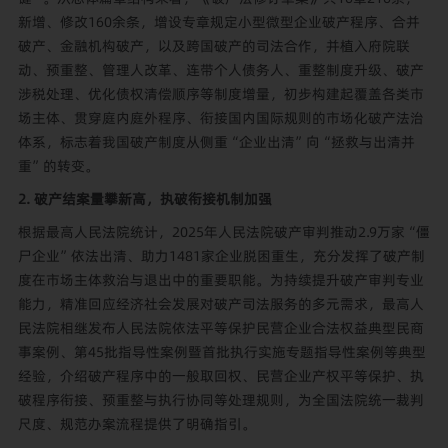
新增、修改160余条，增设专章规定小型微型企业破产程序、合并
破产、金融机构破产，以及跨国破产的司法合作，并植入府院联
动、预重整、管理人改革、连带个人债务人、重整制度升级、破产
涉税处理、优化债权清偿顺序等制度增量，初步构建起覆盖各类市
场主体、贯穿庭内庭外程序、衔接国内国际规则的市场化破产法治
体系，标志着我国破产制度从侧重“企业出清”向“拯救与出清并
重”的转变。
2. 破产结案量攀新高，执破衔接机制加强
根据最高人民法院统计，2025年人民法院破产审判推动2.9万家“僵
尸企业”依法出清、助力1481家企业脱困重生，充分发挥了破产制
度在市场主体救治与退出中的重要职能。为持续提升破产审判专业
能力，精准回应经济社会发展对破产司法服务的多元需求，最高人
民法院相继发布人民法院依法平等保护民营企业合法权益典型民商
事案例、第45批指导性案例暨首批执行实施专题指导性案例等典型
经验，介绍破产程序中的一般取回权、民营企业产权平等保护、执
破程序衔接、预重整与执行协同等处理规则，为全国法院统一裁判
尺度、规范办案流程提供了明确指引。