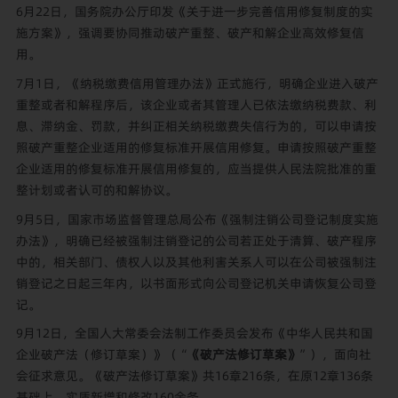
6月22日，国务院办公厅印发《关于进一步完善信用修复制度的实
施方案》，强调要协同推动破产重整、破产和解企业高效修复信
用。
7月1日，《纳税缴费信用管理办法》正式施行，明确企业进入破产
重整或者和解程序后，该企业或者其管理人已依法缴纳税费款、利
息、滞纳金、罚款，并纠正相关纳税缴费失信行为的，可以申请按
照破产重整企业适用的修复标准开展信用修复。申请按照破产重整
企业适用的修复标准开展信用修复的，应当提供人民法院批准的重
整计划或者认可的和解协议。
9月5日，国家市场监督管理总局公布《强制注销公司登记制度实施
办法》，明确已经被强制注销登记的公司若正处于清算、破产程序
中的，相关部门、债权人以及其他利害关系人可以在公司被强制注
销登记之日起三年内，以书面形式向公司登记机关申请恢复公司登
记。
9月12日，全国人大常委会法制工作委员会发布《中华人民共和国
企业破产法（修订草案）》（“
《破产法修订草案》
”），面向社
会征求意见。《破产法修订草案》共16章216条，在原12章136条
基础上，实质新增和修改160余条。