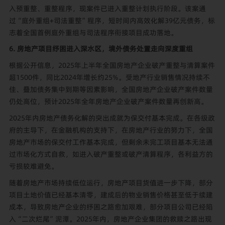
入预重整、重整程序，现案件已进入重整计划执行阶段。该案通
过“庭外重组+司法重整”程序，短时间内高效化解39亿元债务，标
志着全国首例庭外重组与司法程序衔接项目成功落地。
6. 房地产项目纾困进入深水区，境外债务处置走向深度重组
根据公开信息，2025年上半年全国房地产企业破产重整与清算案件
超1500件，同比2024年增长约25%。受地产行业销售情况持续不
佳、叠加债务集中到期等因素影响，全国房地产企业破产案件数量
仍处高位，预计2025年全年房地产企业破产案件数量再创新高。
2025年内房地产债务化解的突出成就为保交付基本完成。在各级政
府的主导下，在金融机构的支持下，在房地产行业的努力下，全国
房地产市场的保交付工作基本完成，但剩余未完工项目基本无法通
过市场化方式自救，如进入破产重整或破产清算程序，各利益方的
亏损较难避免。
随着房地产市场持续低位运行，房地产项目货值进一步下降，部分
项目土地价值已经基本清零，建成后的物业销售价格甚至低于续建
成本，导致房地产企业的纾困之路愈加艰难，部分项目公司已经陷
入“二次烂尾”泥潭。2025年内，房地产企业集团的救赎之路出现