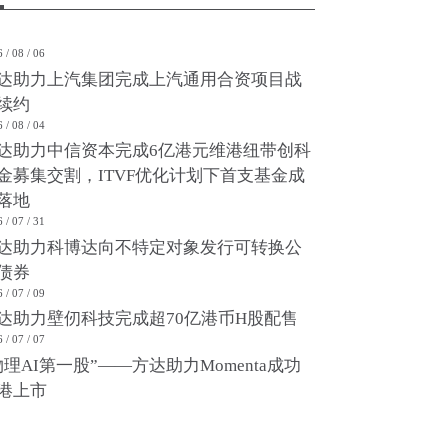
 / 08 / 06
达助力上汽集团完成上汽通用合资项目战
续约
 / 08 / 04
达助力中信资本完成6亿港元维港纽带创科
金募集交割，ITVF优化计划下首支基金成
落地
 / 07 / 31
达助力科博达向不特定对象发行可转换公
债券
 / 07 / 09
达助力壁仞科技完成超70亿港币H股配售
 / 07 / 07
物理AI第一股”——方达助力Momenta成功
港上市