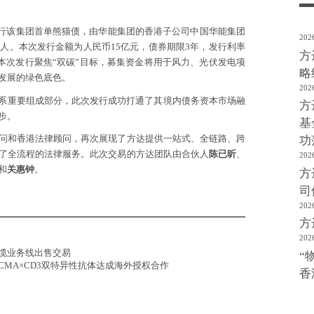
功发行该集团首单熊猫债，由华能集团的香港子公司中国华能集团
2026
人。本次发行金额为人民币15亿元，债券期限3年，发行利率
方
。本次发行聚焦“双碳”目标，募集资金将用于风力、光伏发电项
略
发展的绿色底色。
2026
体系重要组成部分，此次发行成功打通了其境内债务资本市场融
方
步。
基
问和香港法律顾问，再次展现了方达提供一站式、全链路、跨
功
了全流程的法律服务。此次交易的方达团队由合伙人
陈已昕
、
2026
和
关惠钟
。
方
司
2026
方
2026
缆业务线出售交易
“
ics就BCMA×CD3双特异性抗体达成海外授权合作
香