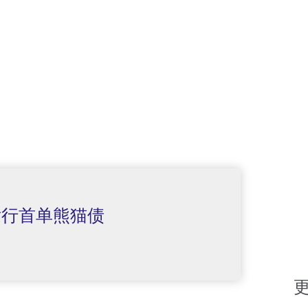
发行首单熊猫债