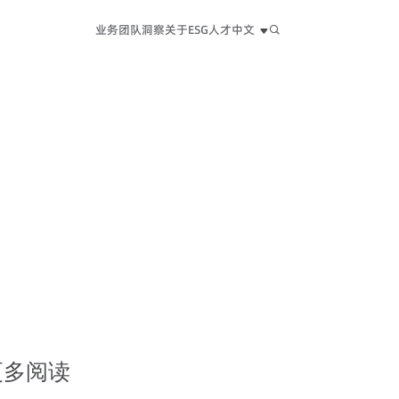
业务
团队
洞察
关于
ESG
人才
中文
中文
EN
日本語
更多阅读