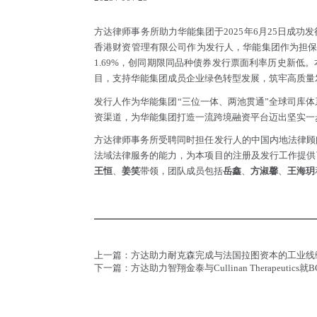
方达律师事务所助力华能集团于2025年6月25日成
香港财资管理有限公司作为发行人，华能集团作为担保
1.69%，创同期限同品种债券发行票面利率历史新低
目，支持华能集团成员企业绿色转型发展，筑牢高质量
发行人作为华能集团“三位一体、两池贯通”全球司库
资渠道，为华能集团打造一流跨境融资平台迈出坚实一
方达律师事务所受聘同时担任发行人的中国内地法律顾
法域法律服务的能力，为本项目的注册及发行工作提供
王恒
、
姜笑
带领，团队成员包括
岳鑫
、
方淑馨
、
王海玥
上一篇：
方达助力耐克森完成与法国拉图资本的工业线
下一篇：
方达助力智翔金泰与Cullinan Therapeut