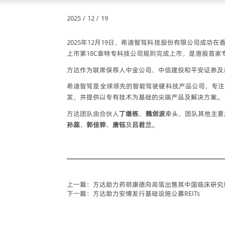
2025 / 12 / 19
2025年12月19日，希迪智驾科技股份有限公司成功在
上市第18C章特专科技公司规则完成上市，是港股首家
方达作为联席保荐人中金公司、中信建投和平安证券及
希迪智驾是全球领先的智能驾驶硬科技产品公司，专注
发，并提供以专有技术为基础的尖端产品及解决方案。
方达团队由合伙人
丁继栋
、
魏剑波
牵头，团队其他主要
孙蕊
、
郭佳骅
、
唐钰
及
吕君兰
。
上一篇：
方达助力药明康德向高瓴出售其中国临床研究
下一篇：
方达助力安博发行基础设施公募REITs