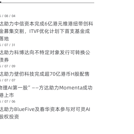
 / 08 / 04
达助力中信资本完成6亿港元维港纽带创科
金募集交割，ITVF优化计划下首支基金成
落地
 / 07 / 31
达助力科博达向不特定对象发行可转换公
债券
 / 07 / 09
达助力壁仞科技完成超70亿港币H股配售
 / 07 / 07
物理AI第一股”——方达助力Momenta成功
港上市
 / 07 / 06
达助力BlueFive及春华资本参与对可灵AI
股权投资