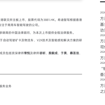
2026
方
香港联交所主板上市，股票代码为3881.HK。希迪智驾根据香港
基
专注于商用车智能驾驶的公司。
功
承销商的中国法律顾问，为本次上市提供全程法律服务。
2026
于自动驾驶矿卡及物流车、V2X技术及智能感知解决方案的研
方
司
2026
成员包括资深律师
常悦
及律师
胡昕
、
殷毅成
、
于昊
、
蔡圣洁
、
方
2026
“
香
2026
方
服务业务
之