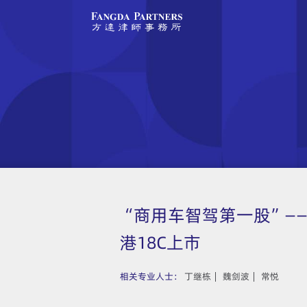
“商用车智驾第一股”—
港18C上市
相关专业人士：
丁继栋
魏剑波
常悦