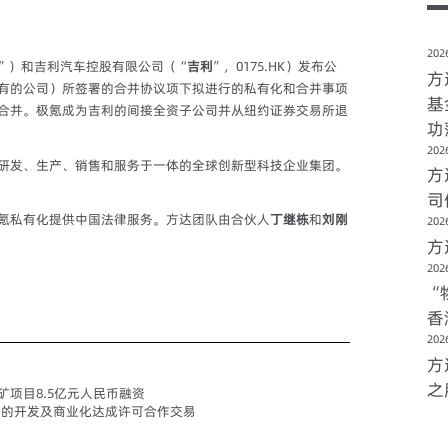
2026
”）和吉利汽车控股有限公司（“
吉利
”，0175.HK）发布公
方
有的公司）所签署的合并协议项下拟进行的私有化和合并事项
基
合并。极氪成为吉利的间接全资子公司并从纽约证券交易所退
功
2026
研发、生产、销售和服务于一体的全球创新型科技企业集团。
方
司
氪私有化提供中国法律服务。方达团队由合伙人
丁继栋
和
刘刚
2026
方
2026
“
香
2026
方
之
项目8.5亿元人民币融资
027N的开发及商业化达成许可合作交易