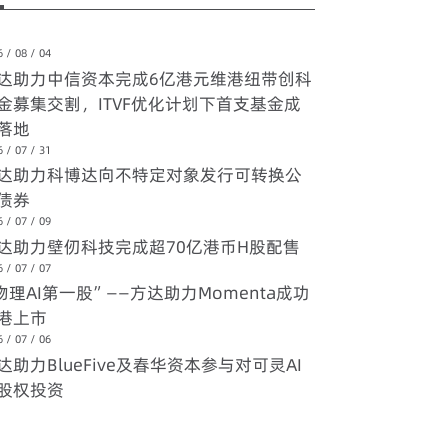
 / 08 / 04
达助力中信资本完成6亿港元维港纽带创科
金募集交割，ITVF优化计划下首支基金成
落地
 / 07 / 31
达助力科博达向不特定对象发行可转换公
债券
 / 07 / 09
达助力壁仞科技完成超70亿港币H股配售
 / 07 / 07
物理AI第一股”——方达助力Momenta成功
港上市
 / 07 / 06
达助力BlueFive及春华资本参与对可灵AI
股权投资