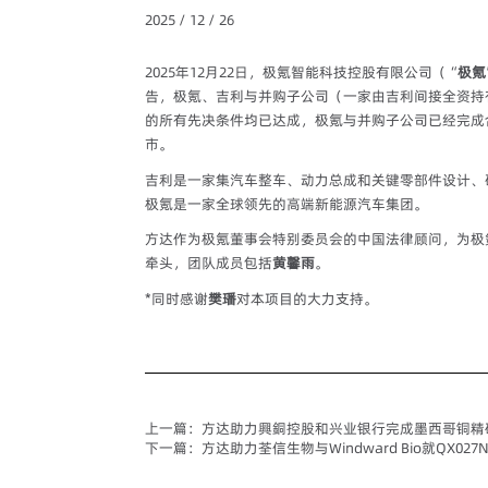
2025 / 12 / 26
2025年12月22日，极氪智能科技控股有限公司（“
极氪
告，极氪、吉利与并购子公司（一家由吉利间接全资持
的所有先决条件均已达成，极氪与并购子公司已经完成
市。
吉利是一家集汽车整车、动力总成和关键零部件设计、
极氪是一家全球领先的高端新能源汽车集团。
方达作为极氪董事会特别委员会的中国法律顾问，为极
牵头，团队成员包括
黄馨雨
。
*同时感谢
樊璠
对本项目的大力支持。
上一篇：
方达助力興銅控股和兴业银行完成墨西哥铜精矿
下一篇：
方达助力荃信生物与Windward Bio就QX