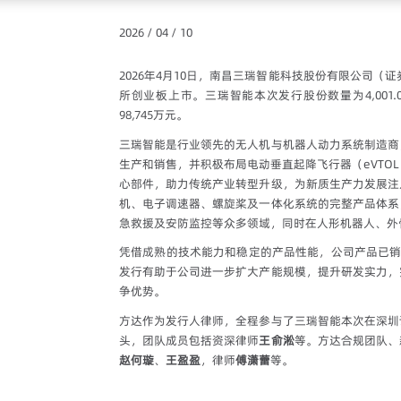
2026 / 04 / 10
2026年4月10日，南昌三瑞智能科技股份有限公司（证
所创业板上市。三瑞智能本次发行股份数量为4,001.0
98,745万元。
三瑞智能是行业领先的无人机与机器人动力系统制造商
生产和销售，并积极布局电动垂直起降飞行器（eVTO
心部件，助力传统产业转型升级，为新质生产力发展注
机、电子调速器、螺旋桨及一体化系统的完整产品体系
急救援及安防监控等众多领域，同时在人形机器人、外
凭借成熟的技术能力和稳定的产品性能，公司产品已销
发行有助于公司进一步扩大产能规模，提升研发实力，
争优势。
方达作为发行人律师，全程参与了三瑞智能本次在深圳
头，团队成员包括资深律师
王俞淞
等。方达合规团队、
赵何璇
、
王盈盈
，律师
傅潇蕾
等。