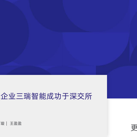
统企业三瑞智能成功于深交所
何璇
王盈盈