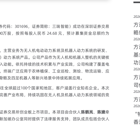
2026
方
券代码：301696，证券简称：三瑞智能）成功在深圳证券交易
略
0万股，按照每股人民币 24.68 元，预计募集资金总额约为
2026
方
，主营业务为无人机电动动力系统及机器人动力系统的研发、
基
L）动力系统产品。公司产品作为无人机和机器人整机的关键核
功
入动能。依托持续的技术积累与产业实践，公司构建了覆盖电
2026
，终端广泛应用于农林植保、工业巡检、测绘、物流运输、应
方
骨骼及四足机器人等新兴场景中持续拓展应用。
司
往全球超过100个国家和地区，客户涵盖行业知名企业。本次
2026
完善产业布局，持续巩固在无人机及机器人动力系统领域的竞
方
2026
证券交易所创业板上市项目。本项目由合伙人
陈鹤岚
、
陈婕
牵
“
新加坡办公室同时提供了法律服务支持，团队成员包括合伙人
香