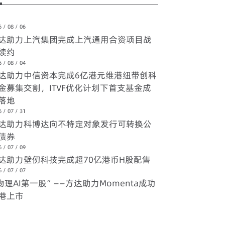
 / 08 / 06
达助力上汽集团完成上汽通用合资项目战
续约
 / 08 / 04
达助力中信资本完成6亿港元维港纽带创科
金募集交割，ITVF优化计划下首支基金成
落地
 / 07 / 31
达助力科博达向不特定对象发行可转换公
债券
 / 07 / 09
达助力壁仞科技完成超70亿港币H股配售
 / 07 / 07
物理AI第一股”——方达助力Momenta成功
港上市