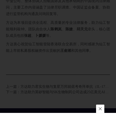
中金公司、整体协调人招银国际及其他承销商的中国境内法律顾
问，主要工作内容涵盖了法律尽职调查、中国证监会备案、协助
进行监管机构沟通及问询回复等。
方达为本项目提供全流程、高质量的专业法律服务，助力仙工智
能顺利敲钟。团队由合伙人
陈鹤岚
、
陈婕
、
邱天元
牵头，核心团
队成员包括
张超
、
卜媛媛
等。
方达衷心祝贺仙工智能登陆香港联合交易所，同时感谢为仙工智
能上市前私募股权融资作出贡献的
王俞淞
和其他同事。
上一篇：
方达助力君实生物与复星万邦就偌考奇拜单抗（IL-17A）达成研发和商业化合作
下一篇：
方达助力英矽智能与SK生物制药公司达成25亿美元AI药物研发合作，聚焦神经免疫疾病领域