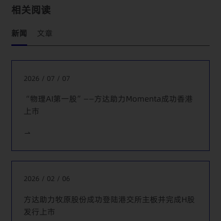
相关阅读
护与人工智能合规项目，包括但不限于网络安全体检、数据
出境安全评估与标准合同备案、个人信息保护合规审计、算
法备案、调用已备案第三方大模型的生成式人工智能服务登
新闻
文章
记等
协助若干知名人工智能服务商应对境外监管调查程序，并为
多家境内企业提供境内生成式人工智能服务、调用境外部署
2026 / 07 / 07
的大模型等场景的合规咨询和风险减缓建议
“物理AI第一股”——方达助力Momenta成功香港
协助药物科技、智能物流、自动驾驶、激光雷达、跨境电
上市
商、智能充电解决方案、云服务、保险经纪等行业的十余家
企业在其境外上市项目中开展数据合规尽职调查及合规改
进，并在适用情况下完成网络安全审查
协助多家游戏企业出海欧美和亚洲等国过程中的数据合规评
估，制定涉及多司法辖区的内容管控以及用户识别机制，以
2026 / 02 / 06
及应对用户行权请求
协助一家中国商用设备企业就其在全球范围内超过50个司法
方达助力牧原股份成功登陆港交所主板并完成H股
辖区开展车联网数据回传业务提供数据合规调研和分析意见
发行上市