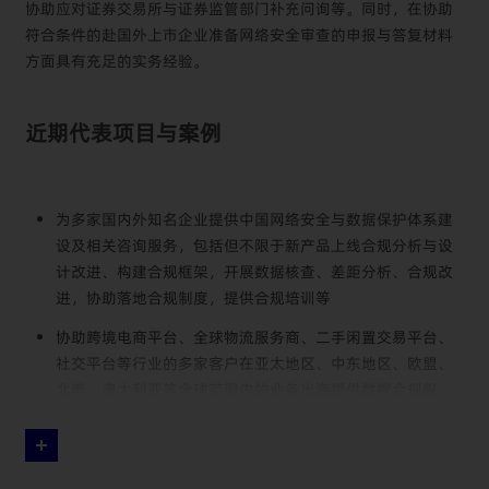
协助应对证券交易所与证券监管部门补充问询等。同时，在协助
符合条件的赴国外上市企业准备网络安全审查的申报与答复材料
方面具有充足的实务经验。
近期代表项目与案例
为多家国内外知名企业提供中国网络安全与数据保护体系建
设及相关咨询服务，包括但不限于新产品上线合规分析与设
计改进、构建合规框架，开展数据核查、差距分析、合规改
进，协助落地合规制度，提供合规培训等
协助跨境电商平台、全球物流服务商、二手闲置交易平台、
社交平台等行业的多家客户在亚太地区、中东地区、欧盟、
北美、澳大利亚等全球范围内的业务出海提供数据合规服
务，包括构建全球数据合规架构，协助开展当地数据保护法
律差距分析、应对合作第三方审计，以及处置政府监管事宜
协助一家全球知名电子和影音科技企业开展系统性的数据保