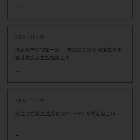
协助一家中国消费电子制造商在欧洲收购的子品牌开展GDPR
项下的合规风险评估与改进
为阿里巴巴、蚂蚁集团、黑石集团等投资方在众多投资项目
开展数据合规尽职调查
2026 / 01 / 02
为数十家企业提供个人信息出境相关的合规咨询和申报服务
（包括数据出境安全评估和标准合同备案）
港股国产GPU第一股——方达助力壁仞科技成功于
香港联交所主板挂牌上市
2025 / 12 / 10
方达助力图达通成功以De-SPAC方式赴港上市