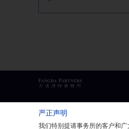
代表华芯投资（作为LP）向多支基金进行投资；
代表Cenova在上海设立医疗基金，通过申请QFLP
投资
代表摩根大通和北京国管中心在北京共同发起设立
代表人保和其他投资人设立一支单项目基金，完成向
严正声明
隐私政策
与
免责声明
我们特别提请事务所的客户和广