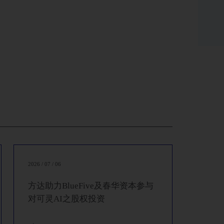
、夹层基金一期、夹层基金二期、地产基金、国企创新基
金
地产基金请申请QFLP额度
设立一系列人民币基金
2026 / 07 / 06
方达助力BlueFive及春华资本参与
对可灵AI之股权投资