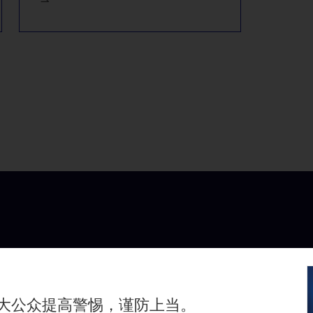
额度从而获得淡马锡、Illumina、雅培和马来西亚主权基金的
一支以外商投资合伙企业为组织形式的基金
中石化的人民币100亿元的投资
大公众提高警惕，谨防上当。