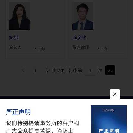
陈婕
陈彦铭
合伙人
资深律师
上海
上海
1
共7页
前往第
页
联系我们
所在地
订阅
严正声明
隐私政策
与
免责声明
我们特别提请事务所的客户和
沪公网安备 31010602002626号
沪ICP备05009743号-1
广大公众提高警惕，谨防上
©2025 FANGDA PARTNERS. ALL RIGHTS RESERVED 上海市方达