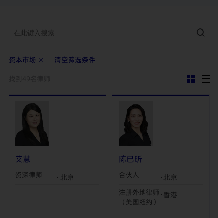
Legal 500
Benchmark Litigation 2025亚太及中国榜单：方达上榜律师
Benchmark Litigation
钱伯斯2025全球法律指南：方达上榜律师
资本市场
清空筛选条件
Chambers & Partners
找到
49
名律师
钱伯斯2025大中华区法律指南：方达上榜律师
Chambers & Partners
Legal 500 2025 亚太榜单：方达上榜律师
Legal 500
Benchmark Litigation 2024亚太及中国榜单：方达上榜律师
Benchmark Litigation
艾慧
陈已昕
资深律师
合伙人
北京
北京
注册外地律师
香港
（美国纽约）