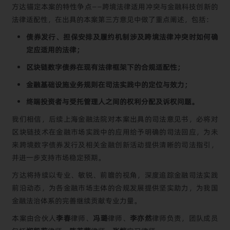
方达锚定本案的特性争点——跨境法律适用冲突与金融科技创新的
法律适配性，在出具的本案第三方意见中做了重点阐述，包括：
债券发行、担保安排及履约机制涉及跨境法律冲突时如何确
定应适用的法律；
区块链数字债券在现有法律框架下的合规适配性；
金融基础设施业务规则在司法实践中的定位与效力；
终端投资者与受托管理人之间的权利分配及诉权问题。
我们相信，后续上海金融法院对本案出具的司法意见书，必将对
区块链技术在金融市场实践中的应用给予明确的司法回应，为未
来跨境数字债券发行及相关金融创新活动提供清晰的司法指引，
并进一步支持市场稳定预期。
方达将持续以专业、敏锐、前瞻的视角，深度追踪金融司法实践
前沿动态，为各金融市场主体的合规发展提供坚实助力，为我国
金融法治体系的完善继续贡献专业力量。
本案由合伙人
李春
律师、
冯璐
律师、
李亦然
律师负责，团队成员