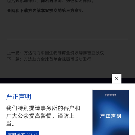
包括
郑凯莉
律师、
陈若茜
律师、
张恺
实习律师。
查阅和下载方达就本案提交的第三方意见
上一篇：
方达助力中国生物制药全资收购赫吉亚股权
下一篇：
方达助力全球首单合规碳币成功发行
联系我们
所在地
订阅
严正声明
隐私政策
与
免责声明
沪公网安备 31010602002626号
沪ICP备05009743号-1
我们特别提请事务所的客户和
©2025 FANGDA PARTNERS. ALL RIGHTS RESERVED 上海市方达
广大公众提高警惕，谨防上
律师事务所版权所有
当。
·
声明全文
271 KB