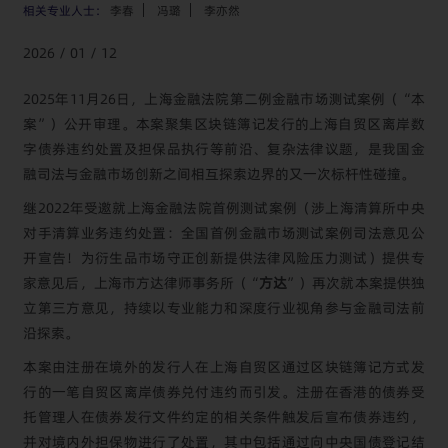
相关专业人士：
李春
冯璐
李亦然
2026 / 01 / 12
2025年11月26日，上海金融法院第二例金融市场测试案例（“本
案”）公开审理。本案聚集区块链簿记发行的上海自贸区离岸数
字债券违约处置及担保品执行等前沿、复杂法律议题，是我国金
融司法与金融市场创新之间相互探索边界的又一次标杆性碰撞。
继2022年受邀就上海金融法院首例测试案例（涉上海清算所中央
对手清算业务违约处置：
全国首例金融市场测试案例司法意见公
开宣告！为衍生品市场守正创新提供法律风险压力测试
）提供专
家意见后，上海市方达律师事务所（“
方达
”）再次就本案提供独
立第三方意见，持续以专业能力和深度行业视角参与金融司法前
沿探索。
本案由注册在境外的发行人在上海自贸区通过区块链簿记方式发
行的一笔自贸区离岸债券兑付违约而引发。注册在香港的债券受
托管理人在债券发行文件约定的相关条件触发后宣布债券违约，
并对境内外担保物进行了处置，其中包括通过向中央国债登记结