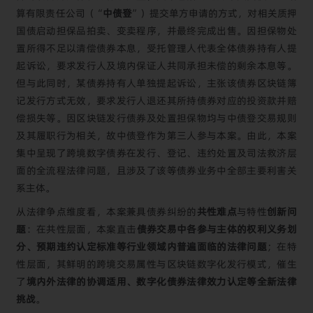
算有限责任公司（“
中债登
”）提交单方申请的方式，对相关质押
国债启动担保品拍卖、变卖程序，并最终完成出售。因担保物处
置所得不足以清偿债券本息，受托管理人代表全体债券持有人提
起诉讼，要求发行人及境内保证人共同承担未偿的剩余本息等。
但与此同时，某债券持有人单独提起诉讼，主张该债券区块链簿
记发行方式无效，要求发行人退还其所持债券对应的投资款并赔
偿损失等。因区块链发行债券及处置担保物均与中债登交易规则
及其履职行为相关，故中债登作为第三人参与本案。由此，本案
集中呈现了跨境数字债券在发行、登记、违约处置及司法救济层
面的全流程法律问题，且涉及了该等债券业务中全部主要利害关
系主体。
从法律争点维度看，本案兼具债券纠纷的
共性难点
与特性
创新
问
题
：在共性层面，本案直击
债券交易中各参与主体的权利义务划
分、预期违约认定标准等行业领域内普遍面临的法律问题
；在特
性层面，其鲜明的跨境交易属性与区块链数字化发行模式，催生
了
境内外法律的协调适用、数字化债券法律效力认定等全新法律
挑战
。