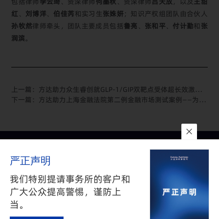
包括律师
李云琦
、资深律师
何墨秋
、资深律师
吕天放
，以及
王甜
红
、
刘博洋
、
伯佳芮
和实习生
张姝妍
；知识产权组团队由合伙人
孙牧然
律师牵头，团队主要成员包括
鲁亮
、
张和平
、
付计勤
和
张
润滨
。
上一篇：
方达助力众生睿创就GLP-1/GIP双靶点受体超长效激动剂RAY1225注射液与齐鲁制药达成许可协议
下一篇：
方达助力上海金融法院第二例金融市场测试案例——为跨境数字债券司法前沿问题提供独立第三方意见
联系我们
所在地
订阅
严正声明
隐私政策
与
免责声明
沪公网安备 31010602002626号
沪ICP备05009743号-1
我们特别提请事务所的客户和
©2025 FANGDA PARTNERS. ALL RIGHTS RESERVED 上海市方达
广大公众提高警惕，谨防上
律师事务所版权所有
当。
·