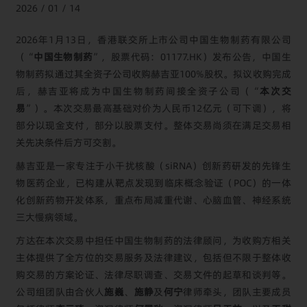
2026 / 01 / 14
2026年1月13日，香港联交所上市公司中国生物制药有限公司
（“
中国生物制药
”，股票代码：01177.HK）发布公告，中国生
物制药拟通过其全资子公司收购赫吉亚100%股权。拟议收购完成
后，赫吉亚将成为中国生物制药间接全资子公司（“
本次交
易
”）。本次交易最高基础对价为人民币12亿元（可下调），将
部分以现金支付，部分以股票支付。整体交易尚须在满足交易相
关先决条件后方可交割。
赫吉亚是一家专注于小干扰核酸（siRNA）创新药研发的先锋生
物医药企业，已构建从靶点发现到临床概念验证（POC）的一体
化创新药物开发体系，重点布局减重代谢、心脑血管、神经系统
三大慢病领域。
方达在本次交易中担任中国生物制药的法律顾问，为收购方相关
主体提供了全方位的交易服务及法律建议，包括但不限于整体收
购交易的方案论证、法律尽职调查、交易文件的起草和谈判等。
公司组团队由合伙人
施巍
、
施静
及
何宁
律师牵头，团队主要成员