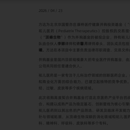
2026 / 04 / 23
方达为北京京国管亦庄康桥医疗健康并购投资基金（“
祐儿医药（Pediatrix Therapeutics）
（“
顶峰生物
”）作为并购基金的被投企业，持有祐儿医
队由合伙人
李娜
律师和
许馨月
律师牵头，团队成员包括
曦
。方达在本项目中主要负责法律尽职调查、交易文件
并购基金是国内目前规模最大的专业医疗并购基金，由
公司共同担任普通合伙人。
祐儿医药是一家专注于儿科治疗领域的创新医药企业。公
和商业化方面的综合能力，已建立起独特的竞争优势。
经、过敏、皮肤等多个疾病领域。
此次收购高度契合并购基金打造北京医药产业平台的
合，构建以成熟产品为稳定基石、创新管线为核心引擎
祐儿医药则以其出色的产品筛选、研发及临床开发能力
补与领域拓展，从顶峰生物深耕的消化领域和祐儿医
科、精神科、呼吸科、皮肤科等多个专科。