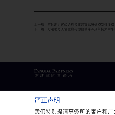
上一篇：
方达助力优必选科技收购锋龙股份控制性股权
下一篇：
方达助力天境生物与渤健就菲泽妥单抗大中华
严正声明
隐私政策
与
免责声明
我们特别提请事务所的客户和广