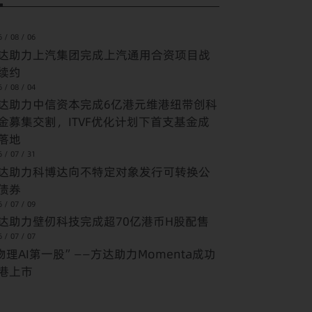
 / 08 / 06
达助力上汽集团完成上汽通用合资项目战
续约
 / 08 / 04
达助力中信资本完成6亿港元维港纽带创科
金募集交割，ITVF优化计划下首支基金成
落地
 / 07 / 31
达助力科博达向不特定对象发行可转换公
债券
 / 07 / 09
达助力壁仞科技完成超70亿港币H股配售
 / 07 / 07
物理AI第一股”——方达助力Momenta成功
港上市