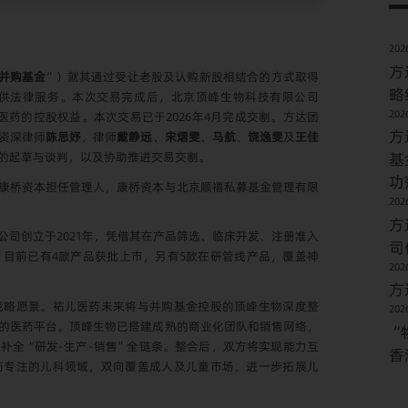
2026
方
并购基金
”）就其通过受让老股及认购新股相结合的方式取得
略
控股权的交易提供法律服务。本次交易完成后，北京顶峰生物科技有限公司
2026
药的控股权益。本次交易已于2026年4月完成交割。方达团
方
资深律师
陈思妤
，律师
戴静远
、
宋熠雯
、
马航
、
饶逸雯
及
王佳
基
的起草与谈判，以及协助推进交易交割。
功
康桥资本担任管理人，康桥资本与北京顺禧私募基金管理有限
2026
方
司创立于2021年，凭借其在产品筛选、临床开发、注册准入
司
目前已有4款产品获批上市，另有5款在研管线产品，覆盖神
2026
方
战略愿景。祐儿医药未来将与并购基金控股的顶峰生物深度整
2026
的医药平台。顶峰生物已搭建成熟的商业化团队和销售网络，
“
补全“研发-生产-销售”全链条。整合后，双方将实现能力互
香
药专注的儿科领域，双向覆盖成人及儿童市场，进一步拓展儿